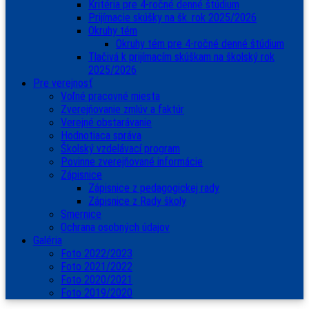
Kritéria pre 4-ročné denné štúdium
Prijímacie skúšky na šk. rok 2025/2026
Okruhy tém
Okruhy tém pre 4-ročné denné štúdium
Tlačivá k prijímacím skúškam na školský rok
2025/2026
Pre verejnosť
Voľné pracovné miesta
Zverejňovanie zmlúv a faktúr
Verejné obstarávanie
Hodnotiaca správa
Školský vzdelávací program
Povinne zverejňované informácie
Zápisnice
Zápisnice z pedagogickej rady
Zápisnice z Rady školy
Smernice
Ochrana osobných údajov
Galéria
Foto 2022/2023
Foto 2021/2022
Foto 2020/2021
Foto 2019/2020