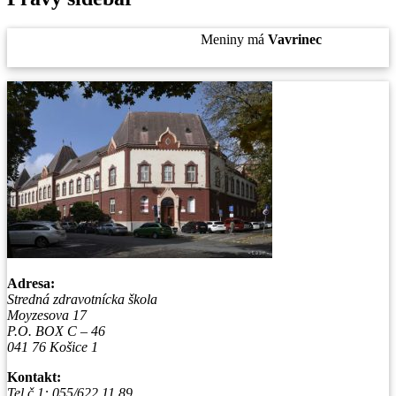
Pondelok
, 10. August 2026.
Meniny má
Vavrinec
, zajtra
Zuzana
.
Adresa:
Stredná zdravotnícka škola
Moyzesova 17
P.O. BOX C – 46
041 76 Košice 1
Kontakt:
Tel.č.1: 055/622 11 89