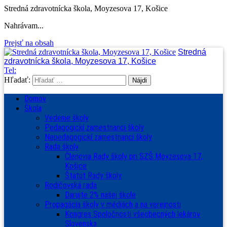
Stredná zdravotnícka škola, Moyzesova 17, Košice
Nahrávam...
Prejsť na obsah
Stredná
zdravotnícka škola, Moyzesova 17, Košice
Tel:
Hľadať:
Domov
Škola
Vedenie školy
Pedagogickí zamestnanci školy
Nepedagogickí zamestnanci školy
Rada školy
Členovia Rady školy pri SZŠ Moyzesova 17,
Košice
Štatút Rady školy
Rodičovská rada
Darujte 2% našej škole
Propagácia školy v médiách a na verejnosti
Kongres Spoločnosti všeobecných lekárov
Slovenska