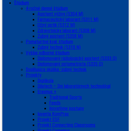
Štúdium
4-ročné denné štúdium
Asistent výživy (5304 M)
Farmaceutický laborant (5311 M)
Očný optik (5312 M)
Zdravotnícky laborant (5308 M)
Zubný asistent (5358 M)
Pomaturitné kval. štúdium
Zubný technik (5310 N)
Vyššie odborné štúdium
Diplomovaný rádiologický asistent (5333 Q)
Diplomovaný optometrista (5335 Q)
Doplňujúca skúška -zubný technik
Projekty
Digiškola
Dilatech – Dni laboratórnych technológií
Erasmus +
Traditional Sports
Feeds
Inovatívne postupy
Iuventa KomPrax
Projekt ESF
Projekt Connecting Classrooms
Projekt Comenius