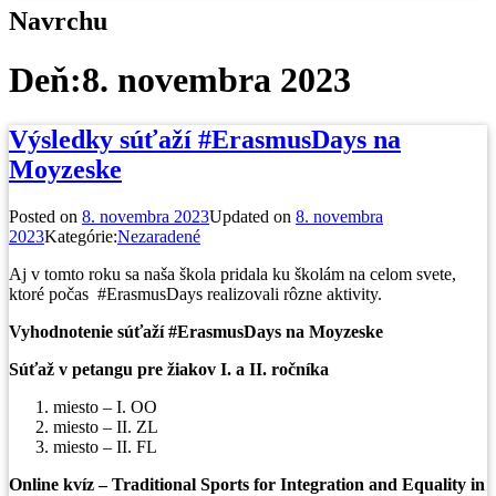
Navrchu
Deň:
8. novembra 2023
Výsledky súťaží #ErasmusDays na
Moyzeske
Posted on
8. novembra 2023
Updated on
8. novembra
2023
Kategórie:
Nezaradené
Aj v tomto roku sa naša škola pridala ku školám na celom svete,
ktoré počas #ErasmusDays realizovali rôzne aktivity.
Vyhodnotenie súťaží #ErasmusDays na Moyzeske
Súťaž v petangu pre žiakov I. a II. ročníka
miesto – I. OO
miesto – II. ZL
miesto – II. FL
Online kvíz – Traditional Sports for Integration and Equality in