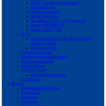
Medici vzdelávali stredoškolákov
Zbierka potravín
Zbierka pre Ukrajinu
Diétne stravovanie
Deň zdravia a výživy v obci Matysová
Projekt KOGNIMET-SK
Projekt VEDIEŤ VIAC
ZO OZ
Slovenský odborový zväz zdravotníctva a
sociálnych služieb
Kolektívna zmluva
Predmetové komisie
Kariérová a výchovná poradkyňa
Školská psychologička
Školská knižnica
Profesijný rozvoj
Aktualizačné vzdelávanie
História školy
Študenti
Elektronická žiacka knižka
Rozvrh hodín
Suplovanie
Triednictvo