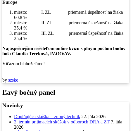
Europe
miesto: I. ZL priemerná úspešnosť na žiaka
60,8 %
miesto: II. ZL priemerná úspešnosť na žiaka
35,4 %
miesto: III. ZL priemerná úspešnosť na žiaka
25,4 %
Na
j
úspešnejším riešiteľom online kvízu s plným počtom bodov
bola Claudia Tereková, IV.OO/AV.
Víťazom blahoželáme!
by
szske
Ľavý bočný panel
Novinky
Doplňujúca skúška – zubný technik
22. júla 2026
2. termín prijímacích skúšok v odboroch DRA a ZT
7. júla
2026