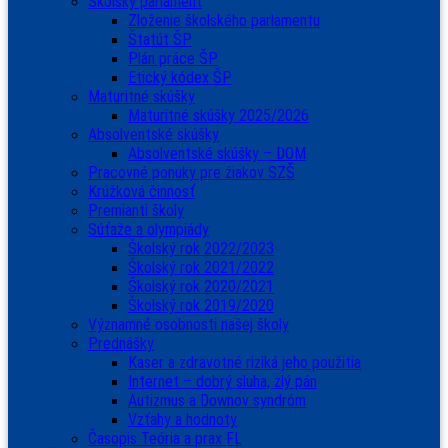
Školský parlament
Zloženie školského parlamentu
Štatút ŠP
Plán práce ŠP
Etický kódex ŠP
Maturitné skúšky
Maturitné skúšky 2025/2026
Absolventské skúšky
Absolventské skúšky – DOM
Pracovné ponuky pre žiakov SZŠ
Krúžková činnosť
Premianti školy
Súťaže a olympiády
Školský rok 2022/2023
Školský rok 2021/2022
Školský rok 2020/2021
Školský rok 2019/2020
Významné osobnosti našej školy
Prednášky
Kaser a zdravotné riziká jeho použitia
Internet – dobrý sluha, zlý pán
Autizmus a Downov syndróm
Vzťahy a hodnoty
Časopis Teória a prax FL