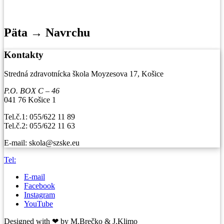
Päta → Navrchu
Kontakty
Stredná zdravotnícka škola Moyzesova 17, Košice
P.O. BOX C – 46
041 76 Košice 1
Tel.č.1: 055/622 11 89
Tel.č.2: 055/622 11 63
E-mail: skola@szske.eu
Tel:
E-mail
Facebook
Instagram
YouTube
Designed with ❤ by M.Brečko & J.Klimo