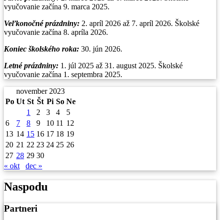
vyučovanie začína 9. marca 2025.
Veľkonočné prázdniny:
2. apríl 2026 až 7. apríl 2026. Školské
vyučovanie začína 8. apríla 2026.
Koniec školského roka:
30. jún 2026.
Letné prázdniny:
1. júl 2025 až 31. august 2025. Školské
vyučovanie začína 1. septembra 2025.
november 2023
Po
Ut
St
Št
Pi
So
Ne
1
2
3
4
5
6
7
8
9
10
11
12
13
14
15
16
17
18
19
20
21
22
23
24
25
26
27
28
29
30
« okt
dec »
Naspodu
Partneri