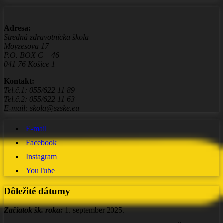
Adresa:
Stredná zdravotnícka škola
Moyzesova 17
P.O. BOX C – 46
041 76 Košice 1
Kontakt:
Tel.č.1: 055/622 11 89
Tel.č.2: 055/622 11 63
E-mail: skola@szske.eu
E-mail
Facebook
Instagram
YouTube
Dôležité dátumy
Začiatok šk. roka:
1. september 2025.