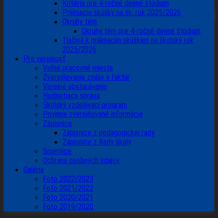
Kritéria pre 4-ročné denné štúdium
Prijímacie skúšky na šk. rok 2025/2026
Okruhy tém
Okruhy tém pre 4-ročné denné štúdium
Tlačivá k prijímacím skúškam na školský rok
2025/2026
Pre verejnosť
Voľné pracovné miesta
Zverejňovanie zmlúv a faktúr
Verejné obstarávanie
Hodnotiaca správa
Školský vzdelávací program
Povinne zverejňované informácie
Zápisnice
Zápisnice z pedagogickej rady
Zápisnice z Rady školy
Smernice
Ochrana osobných údajov
Galéria
Foto 2022/2023
Foto 2021/2022
Foto 2020/2021
Foto 2019/2020