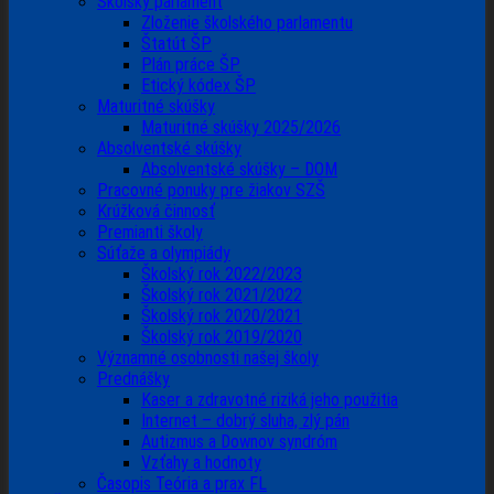
Školský parlament
Zloženie školského parlamentu
Štatút ŠP
Plán práce ŠP
Etický kódex ŠP
Maturitné skúšky
Maturitné skúšky 2025/2026
Absolventské skúšky
Absolventské skúšky – DOM
Pracovné ponuky pre žiakov SZŠ
Krúžková činnosť
Premianti školy
Súťaže a olympiády
Školský rok 2022/2023
Školský rok 2021/2022
Školský rok 2020/2021
Školský rok 2019/2020
Významné osobnosti našej školy
Prednášky
Kaser a zdravotné riziká jeho použitia
Internet – dobrý sluha, zlý pán
Autizmus a Downov syndróm
Vzťahy a hodnoty
Časopis Teória a prax FL