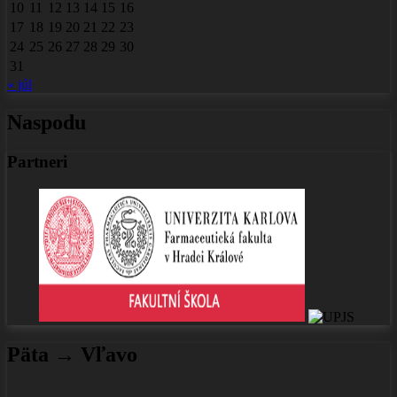
10
11
12
13
14
15
16
17
18
19
20
21
22
23
24
25
26
27
28
29
30
31
« júl
Naspodu
Partneri
Päta → Vľavo