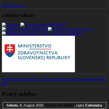
Štruktúra práce
Užitočné odkazy
Bezpečnosť na školách –
brožúry odboru prevencie
kriminality
MV
SR
Pravý sidebar
Sobota
, 8. August 2026.
Meniny má
Oskar
, zajtra
Ľubomíra
.