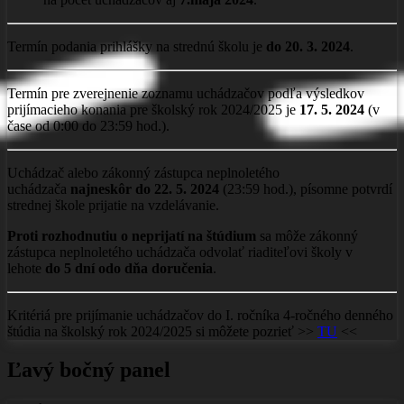
Termín podania prihlášky na strednú školu je
do 20. 3. 2024
.
Termín pre zverejnenie zoznamu uchádzačov podľa výsledkov
prijímacieho konania pre školský rok 2024/2025 je
17. 5. 2024
(v
čase od 0:00 do 23:59 hod.).
Uchádzač alebo zákonný zástupca neplnoletého
uchádzača
najneskôr do 22. 5. 2024
(23:59 hod.), písomne potvrdí
strednej škole prijatie na vzdelávanie.
Proti rozhodnutiu o neprijatí na štúdium
sa môže zákonný
zástupca neplnoletého uchádzača odvolať riaditeľovi školy v
lehote
do 5 dní odo dňa doručenia
.
Kritériá pre prijímanie uchádzačov do I. ročníka 4-ročného denného
štúdia na školský rok 2024/2025 si môžete pozrieť >>
TU
<<
Ľavý bočný panel