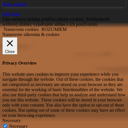
Mapa stránok
Späť hore
Táto webová stránka používa súbory cookies. Prehliadaním
webovej stránky vyjadrujete súhlas s ich používaním.
Nastavenia cookies
ROZUMIEM
Nastavenie súkromia & cookies
Close
Privacy Overview
This website uses cookies to improve your experience while you
navigate through the website. Out of these cookies, the cookies that
are categorized as necessary are stored on your browser as they are
essential for the working of basic functionalities of the website. We
also use third-party cookies that help us analyze and understand how
you use this website. These cookies will be stored in your browser
only with your consent. You also have the option to opt-out of these
cookies. But opting out of some of these cookies may have an effect
on your browsing experience.
Necessary
Necessary