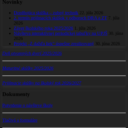
Novinky
Doplňujúca skúška – zubný technik
22. júla 2026
2. termín prijímacích skúšok v odboroch DRA a ZT
7. júla
2026
Záver školského roka 2025/2026
1. júla 2026
Návšteva interaktívnej periodickej tabuľky na UPJŠ
30. júna
2026
Projekt „Z dažďa liek“ úspešne zrealizovaný
30. júna 2026
Deň otvorených dverí 2025/2026
Maturitné skúšky 2025/2026
Prijímacie skúšky na školský rok 2026/2027
Dokumenty
Potvrdenie o návšteve školy
Tlačivá a formuláre