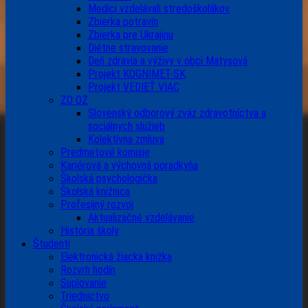
Medici vzdelávali stredoškolákov
Zbierka potravín
Zbierka pre Ukrajinu
Diétne stravovanie
Deň zdravia a výživy v obci Matysová
Projekt KOGNIMET-SK
Projekt VEDIEŤ VIAC
ZO OZ
Slovenský odborový zväz zdravotníctva a
sociálnych služieb
Kolektívna zmluva
Predmetové komisie
Kariérová a výchovná poradkyňa
Školská psychologička
Školská knižnica
Profesijný rozvoj
Aktualizačné vzdelávanie
História školy
Študenti
Elektronická žiacka knižka
Rozvrh hodín
Suplovanie
Triednictvo