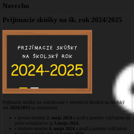
Navrchu
Prijímacie skúšky na šk. rok 2024/2025
Prijímacie skúšky na vzdelávanie v stredných školách na školský
rok
2024/2025
sa uskutočnia:
v prvom termíne
2. mája 2024
a podľa potreby vzhľadom na
počet uchádzačov aj
3.mája 2024
,
v druhom termíne
6. mája 2024
a podľa potreby vzhľadom
na počet uchádzačov aj
7.mája 2024
.