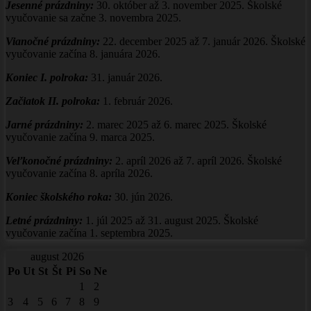
Jesenné prázdniny:
30. október až 3. november 2025. Školské
vyučovanie sa začne 3. novembra 2025.
Vianočné prázdniny
:
22. december 2025 až 7. január 2026. Školské
vyučovanie začína 8. januára 2026.
Koniec I. polroka:
31. január 2026.
Začiatok II. polroka:
1. február 2026.
Jarné prázdniny:
2. marec 2025 až 6. marec 2025. Školské
vyučovanie začína 9. marca 2025.
Veľkonočné prázdniny:
2. apríl 2026 až 7. apríl 2026. Školské
vyučovanie začína 8. apríla 2026.
Koniec školského roka:
30. jún 2026.
Letné prázdniny:
1. júl 2025 až 31. august 2025. Školské
vyučovanie začína 1. septembra 2025.
august 2026
Po
Ut
St
Št
Pi
So
Ne
1
2
3
4
5
6
7
8
9