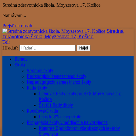
Stredná zdravotnícka škola, Moyzesova 17, Košice
Nahrávam...
Prejsť na obsah
Stredná
zdravotnícka škola, Moyzesova 17, Košice
Tel:
Hľadať:
Domov
Škola
Vedenie školy
Pedagogickí zamestnanci školy
Nepedagogickí zamestnanci školy
Rada školy
Členovia Rady školy pri SZŠ Moyzesova 17,
Košice
Štatút Rady školy
Rodičovská rada
Darujte 2% našej škole
Propagácia školy v médiách a na verejnosti
Kongres Spoločnosti všeobecných lekárov
Slovenska