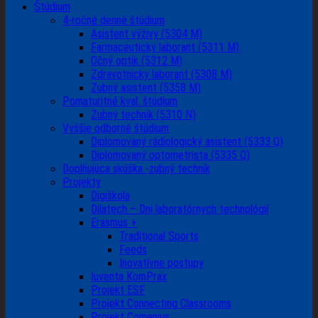
Štúdium
4-ročné denné štúdium
Asistent výživy (5304 M)
Farmaceutický laborant (5311 M)
Očný optik (5312 M)
Zdravotnícky laborant (5308 M)
Zubný asistent (5358 M)
Pomaturitné kval. štúdium
Zubný technik (5310 N)
Vyššie odborné štúdium
Diplomovaný rádiologický asistent (5333 Q)
Diplomovaný optometrista (5335 Q)
Doplňujúca skúška -zubný technik
Projekty
Digiškola
Dilatech – Dni laboratórnych technológií
Erasmus +
Traditional Sports
Feeds
Inovatívne postupy
Iuventa KomPrax
Projekt ESF
Projekt Connecting Classrooms
Projekt Comenius