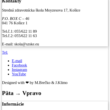
Kontakty
Stredná zdravotnícka škola Moyzesova 17, Košice
P.O. BOX C – 46
041 76 Košice 1
Tel.č.1: 055/622 11 89
Tel.č.2: 055/622 11 63
E-mail: skola@szske.eu
Tel:
E-mail
Facebook
Instagram
YouTube
Designed with ❤ by M.Brečko & J.Klimo
Päta → Vpravo
Informácie