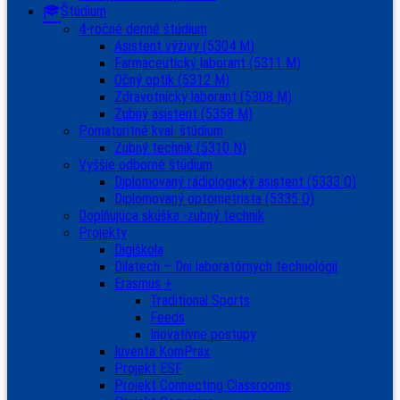
Štúdium
4-ročné denné štúdium
Asistent výživy (5304 M)
Farmaceutický laborant (5311 M)
Očný optik (5312 M)
Zdravotnícky laborant (5308 M)
Zubný asistent (5358 M)
Pomaturitné kval. štúdium
Zubný technik (5310 N)
Vyššie odborné štúdium
Diplomovaný rádiologický asistent (5333 Q)
Diplomovaný optometrista (5335 Q)
Doplňujúca skúška -zubný technik
Projekty
Digiškola
Dilatech – Dni laboratórnych technológií
Erasmus +
Traditional Sports
Feeds
Inovatívne postupy
Iuventa KomPrax
Projekt ESF
Projekt Connecting Classrooms