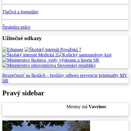
Tlačivá a formuláre
Štruktúra práce
Užitočné odkazy
Bezpečnosť na školách –
brožúry odboru prevencie
kriminality
MV
SR
Pravý sidebar
Pondelok
, 10. August 2026.
Meniny má
Vavrinec
, zajtra
Zuzana
.