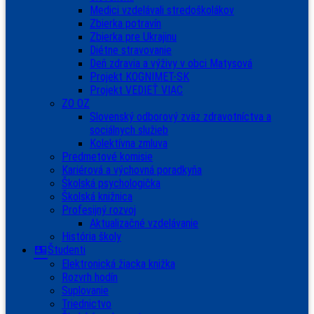
Medici vzdelávali stredoškolákov
Zbierka potravín
Zbierka pre Ukrajinu
Diétne stravovanie
Deň zdravia a výživy v obci Matysová
Projekt KOGNIMET-SK
Projekt VEDIEŤ VIAC
ZO OZ
Slovenský odborový zväz zdravotníctva a
sociálnych služieb
Kolektívna zmluva
Predmetové komisie
Kariérová a výchovná poradkyňa
Školská psychologička
Školská knižnica
Profesijný rozvoj
Aktualizačné vzdelávanie
História školy
Študenti
Elektronická žiacka knižka
Rozvrh hodín
Suplovanie
Triednictvo