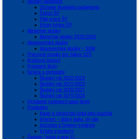
Školský parlament
Zloženie školského parlamentu
Štatút ŠP
Plán práce ŠP
Etický kódex ŠP
Maturitné skúšky
Maturitné skúšky 2025/2026
Absolventské skúšky
Absolventské skúšky – DOM
Pracovné ponuky pre žiakov SZŠ
Krúžková činnosť
Premianti školy
Súťaže a olympiády
Školský rok 2022/2023
Školský rok 2021/2022
Školský rok 2020/2021
Školský rok 2019/2020
Významné osobnosti našej školy
Prednášky
Kaser a zdravotné riziká jeho použitia
Internet – dobrý sluha, zlý pán
Autizmus a Downov syndróm
Vzťahy a hodnoty
Časopis Teória a prax FL