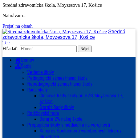
Stredná zdravotnícka škola, Moyzesova 17, Košice
Nahrávam...
Prejsť na obsah
Stredná
zdravotnícka škola, Moyzesova 17, Košice
Tel:
Hľadať:
Domov
Škola
Vedenie školy
Pedagogickí zamestnanci školy
Nepedagogickí zamestnanci školy
Rada školy
Členovia Rady školy pri SZŠ Moyzesova 17,
Košice
Štatút Rady školy
Rodičovská rada
Darujte 2% našej škole
Propagácia školy v médiách a na verejnosti
Kongres Spoločnosti všeobecných lekárov
Slovenska