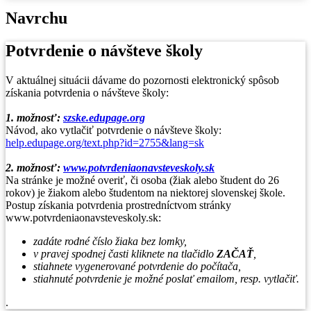
Navrchu
Potvrdenie o návšteve školy
V aktuálnej situácii dávame do pozornosti elektronický spôsob
získania potvrdenia o návšteve školy:
1. možnosť:
szske.edupage.org
Návod, ako vytlačiť potvrdenie o návšteve školy:
help.edupage.org/text.php?id=2755&lang=sk
2. možnosť:
www.potvrdeniaonavsteveskoly.sk
Na stránke je možné overiť, či osoba (žiak alebo študent do 26
rokov) je žiakom alebo študentom na niektorej slovenskej škole.
Postup získania potvrdenia prostredníctvom stránky
www.potvrdeniaonavsteveskoly.sk:
zadáte rodné číslo žiaka bez lomky,
v pravej spodnej časti kliknete na tlačidlo
ZAČAŤ
,
stiahnete vygenerované potvrdenie do počítača,
stiahnuté potvrdenie je možné poslať emailom, resp. vytlačiť.
.