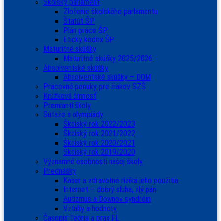
Školský parlament
Zloženie školského parlamentu
Štatút ŠP
Plán práce ŠP
Etický kódex ŠP
Maturitné skúšky
Maturitné skúšky 2025/2026
Absolventské skúšky
Absolventské skúšky – DOM
Pracovné ponuky pre žiakov SZŠ
Krúžková činnosť
Premianti školy
Súťaže a olympiády
Školský rok 2022/2023
Školský rok 2021/2022
Školský rok 2020/2021
Školský rok 2019/2020
Významné osobnosti našej školy
Prednášky
Kaser a zdravotné riziká jeho použitia
Internet – dobrý sluha, zlý pán
Autizmus a Downov syndróm
Vzťahy a hodnoty
Časopis Teória a prax FL