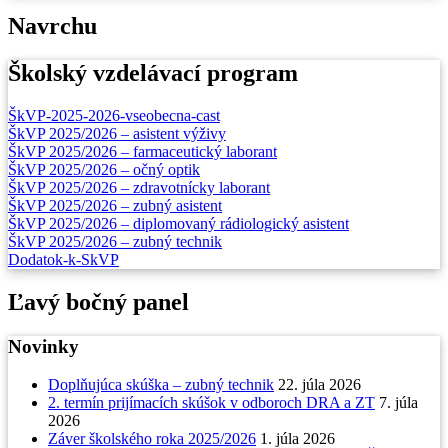
Navrchu
Školský vzdelávací program
ŠkVP-2025-2026-vseobecna-cast
ŠkVP 2025/2026 – asistent výživy
ŠkVP 2025/2026 – farmaceutický laborant
ŠkVP 2025/2026 – očný optik
ŠkVP 2025/2026 – zdravotnícky laborant
ŠkVP 2025/2026 – zubný asistent
ŠkVP 2025/2026 – diplomovaný rádiologický asistent
ŠkVP 2025/2026 – zubný technik
Dodatok-k-SkVP
Ľavý bočný panel
Novinky
Doplňujúca skúška – zubný technik
22. júla 2026
2. termín prijímacích skúšok v odboroch DRA a ZT
7. júla
2026
Záver školského roka 2025/2026
1. júla 2026