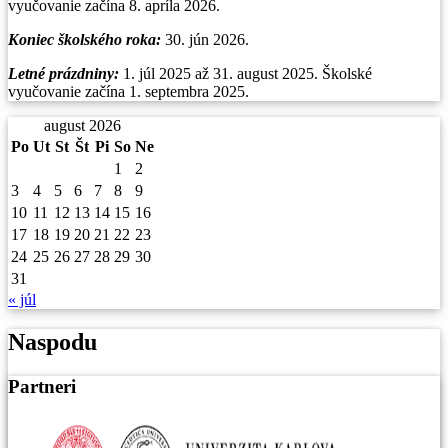
vyučovanie začína 8. apríla 2026.
Koniec školského roka:
30. jún 2026.
Letné prázdniny:
1. júl 2025 až 31. august 2025. Školské
vyučovanie začína 1. septembra 2025.
august 2026
Po
Ut
St
Št
Pi
So
Ne
1
2
3
4
5
6
7
8
9
10
11
12
13
14
15
16
17
18
19
20
21
22
23
24
25
26
27
28
29
30
31
« júl
Naspodu
Partneri