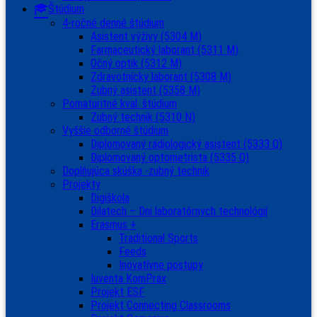
Štúdium
4-ročné denné štúdium
Asistent výživy (5304 M)
Farmaceutický laborant (5311 M)
Očný optik (5312 M)
Zdravotnícky laborant (5308 M)
Zubný asistent (5358 M)
Pomaturitné kval. štúdium
Zubný technik (5310 N)
Vyššie odborné štúdium
Diplomovaný rádiologický asistent (5333 Q)
Diplomovaný optometrista (5335 Q)
Doplňujúca skúška -zubný technik
Projekty
Digiškola
Dilatech – Dni laboratórnych technológií
Erasmus +
Traditional Sports
Feeds
Inovatívne postupy
Iuventa KomPrax
Projekt ESF
Projekt Connecting Classrooms