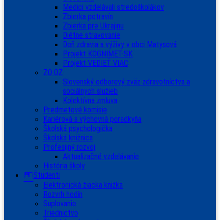
Medici vzdelávali stredoškolákov
Zbierka potravín
Zbierka pre Ukrajinu
Diétne stravovanie
Deň zdravia a výživy v obci Matysová
Projekt KOGNIMET-SK
Projekt VEDIEŤ VIAC
ZO OZ
Slovenský odborový zväz zdravotníctva a
sociálnych služieb
Kolektívna zmluva
Predmetové komisie
Kariérová a výchovná poradkyňa
Školská psychologička
Školská knižnica
Profesijný rozvoj
Aktualizačné vzdelávanie
História školy
Študenti
Elektronická žiacka knižka
Rozvrh hodín
Suplovanie
Triednictvo