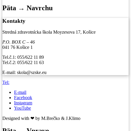
Päta → Navrchu
Kontakty
Stredná zdravotnícka škola Moyzesova 17, Košice
P.O. BOX C – 46
041 76 Košice 1
Tel.č.1: 055/622 11 89
Tel.č.2: 055/622 11 63
E-mail: skola@szske.eu
Tel:
E-mail
Facebook
Instagram
YouTube
Designed with ❤ by M.Brečko & J.Klimo
Päta → Vpravo