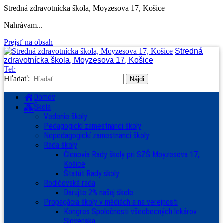
Stredná zdravotnícka škola, Moyzesova 17, Košice
Nahrávam...
Prejsť na obsah
Stredná
zdravotnícka škola, Moyzesova 17, Košice
Tel:
Hľadať:
Domov
Škola
Vedenie školy
Pedagogickí zamestnanci školy
Nepedagogickí zamestnanci školy
Rada školy
Členovia Rady školy pri SZŠ Moyzesova 17,
Košice
Štatút Rady školy
Rodičovská rada
Darujte 2% našej škole
Propagácia školy v médiách a na verejnosti
Kongres Spoločnosti všeobecných lekárov
Slovenska