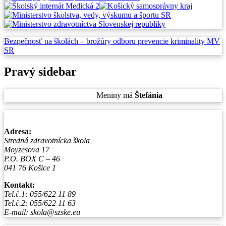
Bezpečnosť na školách –
brožúry odboru prevencie
kriminality
MV
SR
Pravý sidebar
Piatok
, 7. August 2026.
Meniny má
Štefánia
, zajtra
Oskar
.
Adresa:
Stredná zdravotnícka škola
Moyzesova 17
P.O. BOX C – 46
041 76 Košice 1
Kontakt:
Tel.č.1: 055/622 11 89
Tel.č.2: 055/622 11 63
E-mail: skola@szske.eu