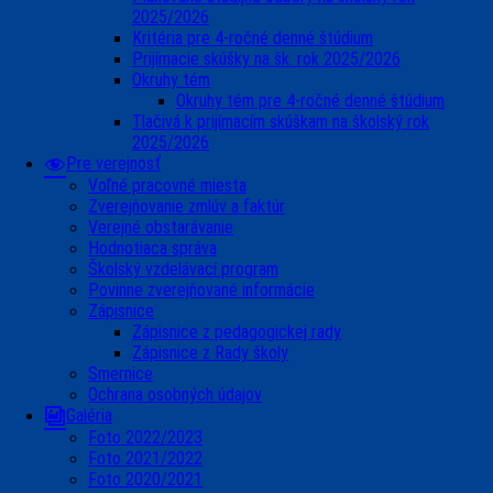
2025/2026
Kritéria pre 4-ročné denné štúdium
Prijímacie skúšky na šk. rok 2025/2026
Okruhy tém
Okruhy tém pre 4-ročné denné štúdium
Tlačivá k prijímacím skúškam na školský rok
2025/2026
Pre verejnosť
Voľné pracovné miesta
Zverejňovanie zmlúv a faktúr
Verejné obstarávanie
Hodnotiaca správa
Školský vzdelávací program
Povinne zverejňované informácie
Zápisnice
Zápisnice z pedagogickej rady
Zápisnice z Rady školy
Smernice
Ochrana osobných údajov
Galéria
Foto 2022/2023
Foto 2021/2022
Foto 2020/2021