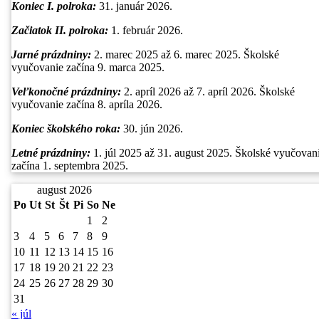
Koniec I. polroka:
31. január 2026.
Začiatok II. polroka:
1. február 2026.
Jarné prázdniny:
2. marec 2025 až 6. marec 2025. Školské
vyučovanie začína 9. marca 2025.
Veľkonočné prázdniny:
2. apríl 2026 až 7. apríl 2026. Školské
vyučovanie začína 8. apríla 2026.
Koniec školského roka:
30. jún 2026.
Letné prázdniny:
1. júl 2025 až 31. august 2025. Školské vyučovan
začína 1. septembra 2025.
august 2026
Po
Ut
St
Št
Pi
So
Ne
1
2
3
4
5
6
7
8
9
10
11
12
13
14
15
16
17
18
19
20
21
22
23
24
25
26
27
28
29
30
31
« júl