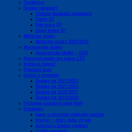
Triednictvo
Školský parlament
Zloženie školského parlamentu
Štatút ŠP
Plán práce ŠP
Etický kódex ŠP
Maturitné skúšky
Maturitné skúšky 2025/2026
Absolventské skúšky
Absolventské skúšky – DOM
Pracovné ponuky pre žiakov SZŠ
Krúžková činnosť
Premianti školy
Súťaže a olympiády
Školský rok 2022/2023
Školský rok 2021/2022
Školský rok 2020/2021
Školský rok 2019/2020
Významné osobnosti našej školy
Prednášky
Kaser a zdravotné riziká jeho použitia
Internet – dobrý sluha, zlý pán
Autizmus a Downov syndróm
Vzťahy a hodnoty