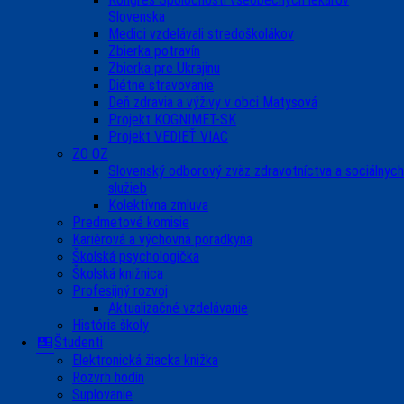
Slovenska
Medici vzdelávali stredoškolákov
Zbierka potravín
Zbierka pre Ukrajinu
Diétne stravovanie
Deň zdravia a výživy v obci Matysová
Projekt KOGNIMET-SK
Projekt VEDIEŤ VIAC
ZO OZ
Slovenský odborový zväz zdravotníctva a sociálnych
služieb
Kolektívna zmluva
Predmetové komisie
Kariérová a výchovná poradkyňa
Školská psychologička
Školská knižnica
Profesijný rozvoj
Aktualizačné vzdelávanie
História školy
Študenti
Elektronická žiacka knižka
Rozvrh hodín
Suplovanie