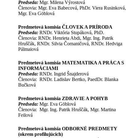
Predseda:
Mgr. Milena Výrostová
Členovia: Mgr. Eva Babecová, PhDr. Viera Rusinková,
Mgr. Eva Göblová
Predmetová komisia ČLOVEK A PRÍRODA
Predseda:
RNDr. Viktória Stupáková, PhD.
Členovia: RNDr. Henrieta Abdi, Mgr. Ing. Patrik
Hruščák, RNDr. Silvia Čornaničová, RNDr. Hedviga
Pálmaiová
Predmetová komisia MATEMATIKA A PRÁCA S
INFORMÁCIAMI
Predseda:
RNDr. Ingrid Šnajderová
Členovia: RNDr. Ladislav Bertko, PaedDr. Blanka
Bučková
Predmetová komisia ZDRAVIE A POHYB
Predseda:
Mgr. Eva Göblová
Členovia: Mgr. Ing. Patrik Hruščák, Mgr. Martina
Feilová
Predmetová komisia ODBORNÉ PREDMETY
(okrem profilujúcich)