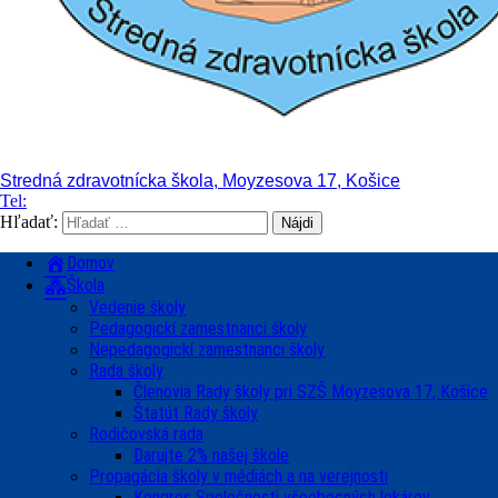
Stredná zdravotnícka škola, Moyzesova 17, Košice
Tel:
Hľadať:
Domov
Škola
Vedenie školy
Pedagogickí zamestnanci školy
Nepedagogickí zamestnanci školy
Rada školy
Členovia Rady školy pri SZŠ Moyzesova 17, Košice
Štatút Rady školy
Rodičovská rada
Darujte 2% našej škole
Propagácia školy v médiách a na verejnosti
Kongres Spoločnosti všeobecných lekárov