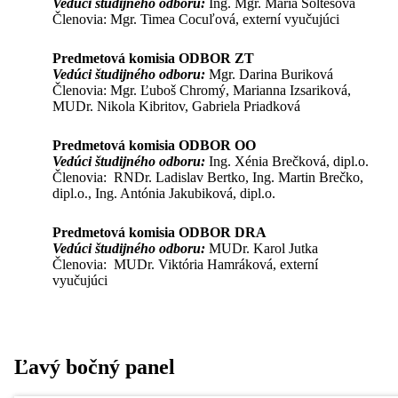
Vedúci študijného odboru:
Ing. Mgr. Mária Šoltésová
Členovia: Mgr. Timea Cocuľová, externí vyučujúci
Predmetová komisia ODBOR ZT
Vedúci študijného odboru:
Mgr. Darina Buriková
Členovia: Mgr. Ľuboš Chromý, Marianna Izsariková,
MUDr. Nikola Kibritov, Gabriela Priadková
Predmetová komisia ODBOR OO
Vedúci študijného odboru:
Ing. Xénia Brečková, dipl.o.
Členovia: RNDr. Ladislav Bertko, Ing. Martin Brečko,
dipl.o., Ing. Antónia Jakubiková, dipl.o.
Predmetová komisia ODBOR DRA
Vedúci študijného odboru:
MUDr. Karol Jutka
Členovia: MUDr. Viktória Hamráková, externí
vyučujúci
Ľavý bočný panel