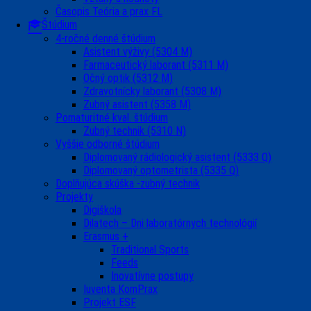
Časopis Teória a prax FL
Štúdium
4-ročné denné štúdium
Asistent výživy (5304 M)
Farmaceutický laborant (5311 M)
Očný optik (5312 M)
Zdravotnícky laborant (5308 M)
Zubný asistent (5358 M)
Pomaturitné kval. štúdium
Zubný technik (5310 N)
Vyššie odborné štúdium
Diplomovaný rádiologický asistent (5333 Q)
Diplomovaný optometrista (5335 Q)
Doplňujúca skúška -zubný technik
Projekty
Digiškola
Dilatech – Dni laboratórnych technológií
Erasmus +
Traditional Sports
Feeds
Inovatívne postupy
Iuventa KomPrax
Projekt ESF