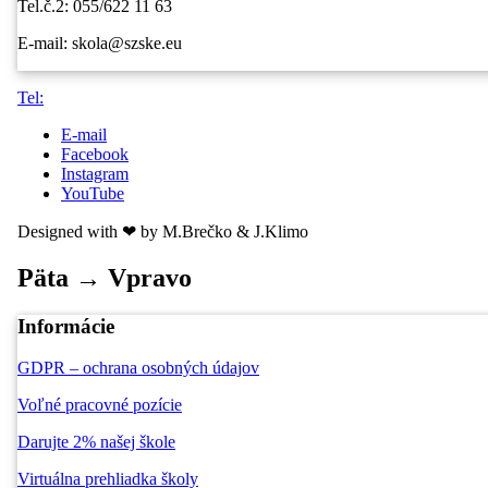
Tel.č.2: 055/622 11 63
E-mail: skola@szske.eu
Tel:
E-mail
Facebook
Instagram
YouTube
Designed with ❤ by M.Brečko & J.Klimo
Päta → Vpravo
Informácie
GDPR – ochrana osobných údajov
Voľné pracovné pozície
Darujte 2% našej škole
Virtuálna prehliadka školy