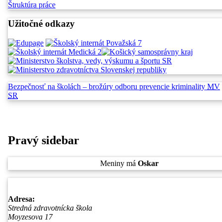
Štruktúra práce
Užitočné odkazy
Bezpečnosť na školách –
brožúry odboru prevencie
kriminality
MV
SR
Pravý sidebar
Sobota
, 8. August 2026.
Meniny má
Oskar
, zajtra
Ľubomíra
.
Adresa:
Stredná zdravotnícka škola
Moyzesova 17