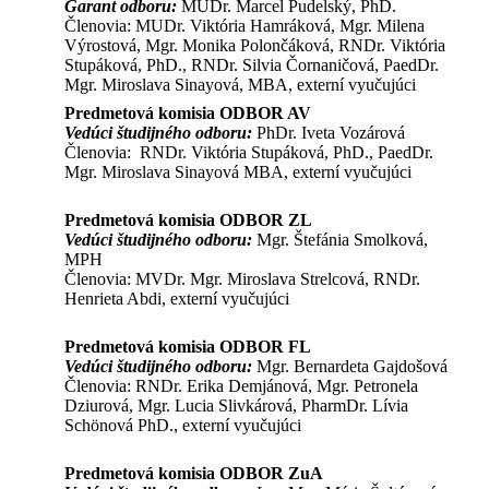
Garant odboru:
MUDr. Marcel Pudelský, PhD.
Členovia: MUDr. Viktória Hamráková, Mgr. Milena
Výrostová, Mgr. Monika Polončáková, RNDr. Viktória
Stupáková, PhD., RNDr. Silvia Čornaničová, PaedDr.
Mgr. Miroslava Sinayová, MBA, externí vyučujúci
Predmetová komisia ODBOR AV
Vedúci študijného odboru:
PhDr. Iveta Vozárová
Členovia: RNDr. Viktória Stupáková, PhD., PaedDr.
Mgr. Miroslava Sinayová MBA, externí vyučujúci
Predmetová komisia ODBOR ZL
Vedúci študijného odboru:
Mgr. Štefánia Smolková,
MPH
Členovia: MVDr. Mgr. Miroslava Strelcová, RNDr.
Henrieta Abdi, externí vyučujúci
Predmetová komisia ODBOR FL
Vedúci študijného odboru:
Mgr. Bernardeta Gajdošová
Členovia: RNDr. Erika Demjánová, Mgr. Petronela
Dziurová, Mgr. Lucia Slivkárová, PharmDr. Lívia
Schönová PhD., externí vyučujúci
Predmetová komisia ODBOR ZuA