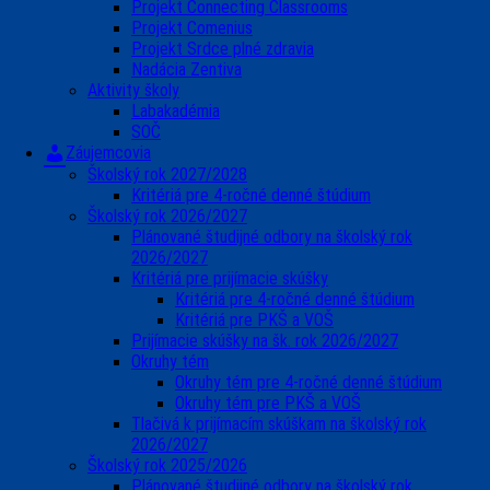
Projekt Connecting Classrooms
Projekt Comenius
Projekt Srdce plné zdravia
Nadácia Zentiva
Aktivity školy
Labakadémia
SOČ
Záujemcovia
Školský rok 2027/2028
Kritériá pre 4-ročné denné štúdium
Školský rok 2026/2027
Plánované študijné odbory na školský rok
2026/2027
Kritériá pre prijímacie skúšky
Kritériá pre 4-ročné denné štúdium
Kritériá pre PKŠ a VOŠ
Prijímacie skúšky na šk. rok 2026/2027
Okruhy tém
Okruhy tém pre 4-ročné denné štúdium
Okruhy tém pre PKŠ a VOŠ
Tlačivá k prijímacím skúškam na školský rok
2026/2027
Školský rok 2025/2026
Plánované študijné odbory na školský rok