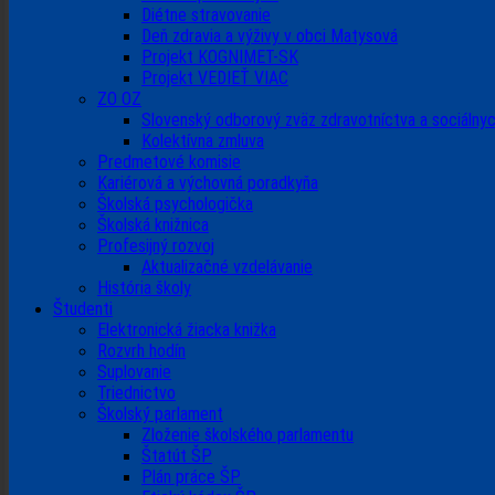
Diétne stravovanie
Deň zdravia a výživy v obci Matysová
Projekt KOGNIMET-SK
Projekt VEDIEŤ VIAC
ZO OZ
Slovenský odborový zväz zdravotníctva a sociálnyc
Kolektívna zmluva
Predmetové komisie
Kariérová a výchovná poradkyňa
Školská psychologička
Školská knižnica
Profesijný rozvoj
Aktualizačné vzdelávanie
História školy
Študenti
Elektronická žiacka knižka
Rozvrh hodín
Suplovanie
Triednictvo
Školský parlament
Zloženie školského parlamentu
Štatút ŠP
Plán práce ŠP