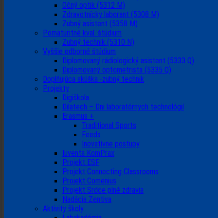
Očný optik (5312 M)
Zdravotnícky laborant (5308 M)
Zubný asistent (5358 M)
Pomaturitné kval. štúdium
Zubný technik (5310 N)
Vyššie odborné štúdium
Diplomovaný rádiologický asistent (5333 Q)
Diplomovaný optometrista (5335 Q)
Doplňujúca skúška -zubný technik
Projekty
Digiškola
Dilatech – Dni laboratórnych technológií
Erasmus +
Traditional Sports
Feeds
Inovatívne postupy
Iuventa KomPrax
Projekt ESF
Projekt Connecting Classrooms
Projekt Comenius
Projekt Srdce plné zdravia
Nadácia Zentiva
Aktivity školy
Labakadémia