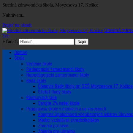
Stredná zdravotnícka škola, Moyzesova 17, Košice
Nahrávam...
Prejsť na obsah
Stredná zdra
Tel:
Hľadať:
Domov
Škola
Vedenie školy
Pedagogickí zamestnanci školy
Nepedagogickí zamestnanci školy
Rada školy
Členovia Rady školy pri SZŠ Moyzesova 17, Košice
Štatút Rady školy
Rodičovská rada
Darujte 2% našej škole
Propagácia školy v médiách a na verejnosti
Kongres Spoločnosti všeobecných lekárov Sloven
Medici vzdelávali stredoškolákov
Zbierka potravín
Zbierka pre Ukrajinu