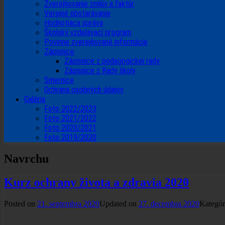
Zverejňovanie zmlúv a faktúr
Verejné obstarávanie
Hodnotiaca správa
Školský vzdelávací program
Povinne zverejňované informácie
Zápisnice
Zápisnice z pedagogickej rady
Zápisnice z Rady školy
Smernice
Ochrana osobných údajov
Galéria
Foto 2022/2023
Foto 2021/2022
Foto 2020/2021
Foto 2019/2020
Navrchu
Kurz ochrany života a zdravia 2020
Posted on
21. septembra 2020
Updated on
27. decembra 2020
Kategór