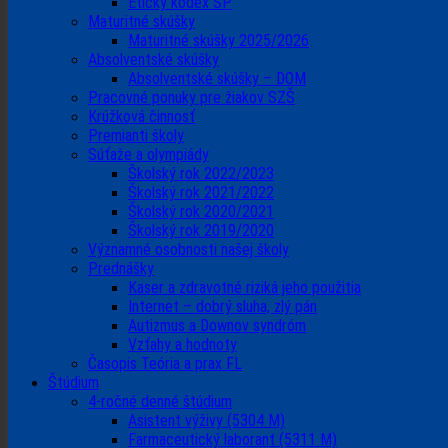
Etický kódex ŠP
Maturitné skúšky
Maturitné skúšky 2025/2026
Absolventské skúšky
Absolventské skúšky – DOM
Pracovné ponuky pre žiakov SZŠ
Krúžková činnosť
Premianti školy
Súťaže a olympiády
Školský rok 2022/2023
Školský rok 2021/2022
Školský rok 2020/2021
Školský rok 2019/2020
Významné osobnosti našej školy
Prednášky
Kaser a zdravotné riziká jeho použitia
Internet – dobrý sluha, zlý pán
Autizmus a Downov syndróm
Vzťahy a hodnoty
Časopis Teória a prax FL
Štúdium
4-ročné denné štúdium
Asistent výživy (5304 M)
Farmaceutický laborant (5311 M)