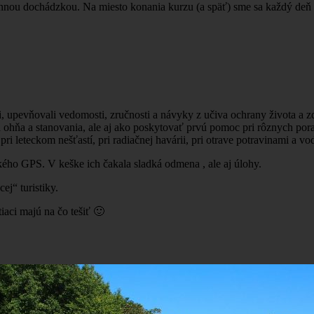
nou dochádzkou. Na miesto konania kurzu (a späť) sme sa každý deň p
li, upevňovali vedomosti, zručnosti a návyky z učiva ochrany života a z
 ohňa a stanovania, ale aj ako poskytovať prvú pomoc pri rôznych poran
pri leteckom nešťastí, pri radiačnej havárii, pri otrave potravinami a 
ckého GPS. V keške ich čakala sladká odmena , ale aj úlohy.
ej“ turistiky.
iaci majú na čo tešiť 🙂