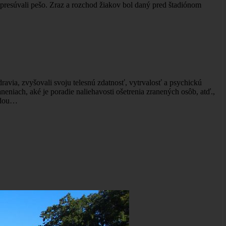
resúvali pešo. Zraz a rozchod žiakov bol daný pred štadiónom
dravia, zvyšovali svoju telesnú zdatnosť, vytrvalosť a psychickú
eniach, aké je poradie naliehavosti ošetrenia zranených osôb, atď.,
vodou…