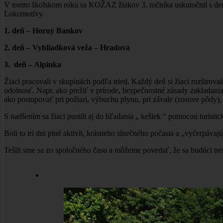
V tomto školskom roku sa KOŽAZ žiakov 3. ročníka uskutočnil s den
Lokomotívy.
1. deň – Horný Bankov
2. deň – Vyhliadková veža – Hradová
3. deň – Alpinka
Žiaci pracovali v skupinách podľa tried. Každý deň si žiaci rozširova
odolnosť. Napr. ako prežiť v prírode, bezpečnostné zásady zakladania
ako postupovať pri požiari, výbuchu plynu, pri závale (zosuve pôdy), 
S nadšením sa žiaci pustili aj do hľadania „ kešiek “ pomocou turisti
Boli to tri dni plné aktivít, krásneho slnečného počasia a „vyčerpávajúc
Tešili sme sa zo spoločného času a môžeme povedať, že sa budúci tret