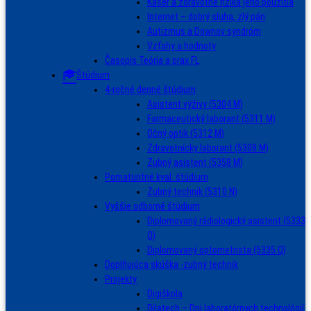
Kaser a zdravotné riziká jeho použitia
Internet – dobrý sluha, zlý pán
Autizmus a Downov syndróm
Vzťahy a hodnoty
Časopis Teória a prax FL
Štúdium
4-ročné denné štúdium
Asistent výživy (5304 M)
Farmaceutický laborant (5311 M)
Očný optik (5312 M)
Zdravotnícky laborant (5308 M)
Zubný asistent (5358 M)
Pomaturitné kval. štúdium
Zubný technik (5310 N)
Vyššie odborné štúdium
Diplomovaný rádiologický asistent (5333
Q)
Diplomovaný optometrista (5335 Q)
Doplňujúca skúška -zubný technik
Projekty
Digiškola
Dilatech – Dni laboratórnych technológií