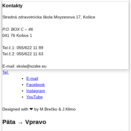
Kontakty
Stredná zdravotnícka škola Moyzesova 17, Košice
P.O. BOX C – 46
041 76 Košice 1
Tel.č.1: 055/622 11 89
Tel.č.2: 055/622 11 63
E-mail: skola@szske.eu
Tel:
E-mail
Facebook
Instagram
YouTube
Designed with ❤ by M.Brečko & J.Klimo
Päta → Vpravo