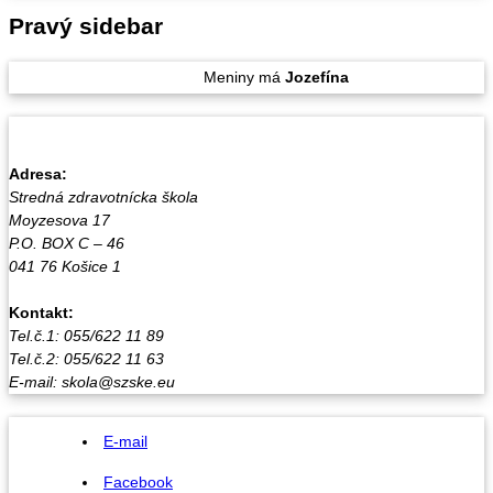
Pravý sidebar
Štvrtok
, 6. August 2026.
Meniny má
Jozefína
, zajtra
Štefánia
.
Adresa:
Stredná zdravotnícka škola
Moyzesova 17
P.O. BOX C – 46
041 76 Košice 1
Kontakt:
Tel.č.1: 055/622 11 89
Tel.č.2: 055/622 11 63
E-mail: skola@szske.eu
E-mail
Facebook