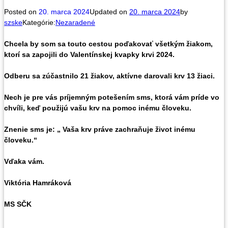
Posted on
20. marca 2024
Updated on
20. marca 2024
by
szske
Kategórie:
Nezaradené
Chcela by som sa touto cestou poďakovať všetkým žiakom,
ktorí sa zapojili do Valentínskej kvapky krvi 2024.
Odberu sa zúčastnilo 21 žiakov, aktívne darovali krv 13 žiaci.
Nech je pre vás príjemným potešením sms, ktorá vám príde vo
chvíli, keď použijú vašu krv na pomoc inému človeku.
Znenie sms je: „ Vaša krv práve zachraňuje život inému
človeku.“
Vďaka vám.
Viktória Hamráková
MS SČK