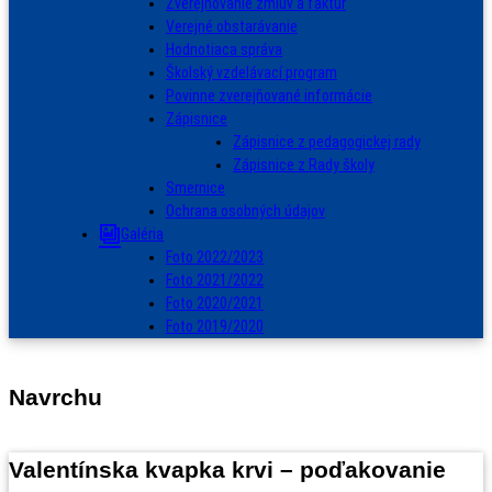
Zverejňovanie zmlúv a faktúr
Verejné obstarávanie
Hodnotiaca správa
Školský vzdelávací program
Povinne zverejňované informácie
Zápisnice
Zápisnice z pedagogickej rady
Zápisnice z Rady školy
Smernice
Ochrana osobných údajov
Galéria
Foto 2022/2023
Foto 2021/2022
Foto 2020/2021
Foto 2019/2020
Navrchu
Valentínska kvapka krvi – poďakovanie