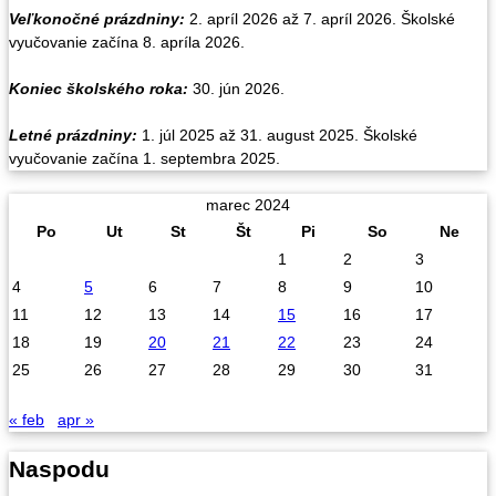
Veľkonočné prázdniny:
2. apríl 2026 až 7. apríl 2026. Školské
vyučovanie začína 8. apríla 2026.
Koniec školského roka:
30. jún 2026.
Letné prázdniny:
1. júl 2025 až 31. august 2025. Školské
vyučovanie začína 1. septembra 2025.
marec 2024
Po
Ut
St
Št
Pi
So
Ne
1
2
3
4
5
6
7
8
9
10
11
12
13
14
15
16
17
18
19
20
21
22
23
24
25
26
27
28
29
30
31
« feb
apr »
Naspodu