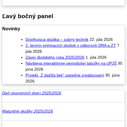
Ľavý bočný panel
Novinky
Doplňujúca skúška – zubný technik
22. júla 2026
2. termín prijímacích skúšok v odboroch DRA a ZT
7.
júla 2026
Záver školského roka 2025/2026
1. júla 2026
Návšteva interaktívnej periodickej tabuľky na UPJŠ
30.
júna 2026
Projekt „Z dažďa liek“ úspešne zrealizovaný
30. júna
2026
Deň otvorených dverí 2025/2026
Maturitné skúšky 2025/2026