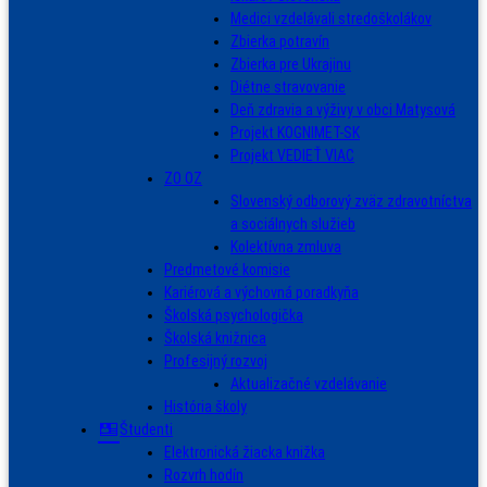
Medici vzdelávali stredoškolákov
Zbierka potravín
Zbierka pre Ukrajinu
Diétne stravovanie
Deň zdravia a výživy v obci Matysová
Projekt KOGNIMET-SK
Projekt VEDIEŤ VIAC
ZO OZ
Slovenský odborový zväz zdravotníctva
a sociálnych služieb
Kolektívna zmluva
Predmetové komisie
Kariérová a výchovná poradkyňa
Školská psychologička
Školská knižnica
Profesijný rozvoj
Aktualizačné vzdelávanie
História školy
Študenti
Elektronická žiacka knižka
Rozvrh hodín