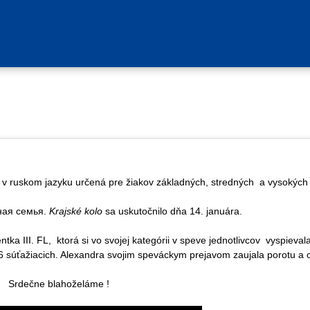
v ruskom jazyku určená pre žiakov základných, stredných a vysokých šk
жная семья.
Krajské kolo
sa uskutočnilo dňa 14. januára.
a III. FL, ktorá si vo svojej kategórii v speve jednotlivcov vyspieval
o 6 súťažiacich. Alexandra svojim speváckym prejavom zaujala porotu a o
láme !