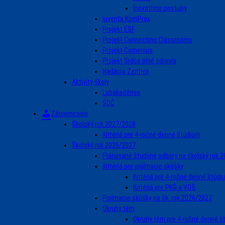
Inovatívne postupy
Iuventa KomPrax
Projekt ESF
Projekt Connecting Classrooms
Projekt Comenius
Projekt Srdce plné zdravia
Nadácia Zentiva
Aktivity školy
Labakadémia
SOČ
Záujemcovia
Školský rok 2027/2028
Kritériá pre 4-ročné denné štúdium
Školský rok 2026/2027
Plánované študijné odbory na školský rok 
Kritériá pre prijímacie skúšky
Kritériá pre 4-ročné denné štúd
Kritériá pre PKŠ a VOŠ
Prijímacie skúšky na šk. rok 2026/2027
Okruhy tém
Okruhy tém pre 4-ročné denné š