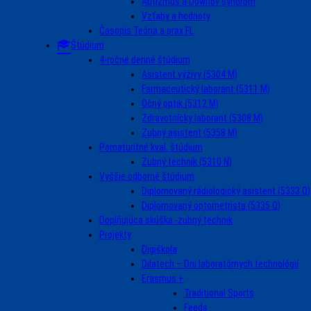
Autizmus a Downov syndróm
Vzťahy a hodnoty
Časopis Teória a prax FL
Štúdium
4-ročné denné štúdium
Asistent výživy (5304 M)
Farmaceutický laborant (5311 M)
Očný optik (5312 M)
Zdravotnícky laborant (5308 M)
Zubný asistent (5358 M)
Pomaturitné kval. štúdium
Zubný technik (5310 N)
Vyššie odborné štúdium
Diplomovaný rádiologický asistent (5333 Q)
Diplomovaný optometrista (5335 Q)
Doplňujúca skúška -zubný technik
Projekty
Digiškola
Dilatech – Dni laboratórnych technológií
Erasmus +
Traditional Sports
Feeds