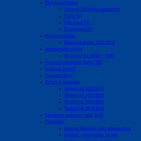
Školský parlament
Zloženie školského parlamentu
Štatút ŠP
Plán práce ŠP
Etický kódex ŠP
Maturitné skúšky
Maturitné skúšky 2025/2026
Absolventské skúšky
Absolventské skúšky – DOM
Pracovné ponuky pre žiakov SZŠ
Krúžková činnosť
Premianti školy
Súťaže a olympiády
Školský rok 2022/2023
Školský rok 2021/2022
Školský rok 2020/2021
Školský rok 2019/2020
Významné osobnosti našej školy
Prednášky
Kaser a zdravotné riziká jeho použitia
Internet – dobrý sluha, zlý pán