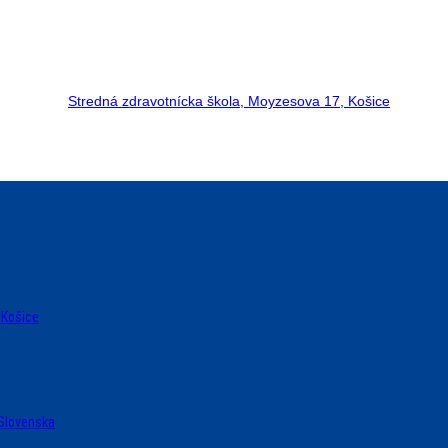
Stredná zdravotnícka škola, Moyzesova 17, Košice
 Košice
 Slovenska