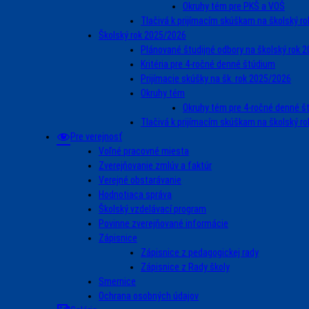
Okruhy tém pre PKŠ a VOŠ
Tlačivá k prijímacím skúškam na školský r
Školský rok 2025/2026
Plánované študijné odbory na školský rok 
Kritéria pre 4-ročné denné štúdium
Prijímacie skúšky na šk. rok 2025/2026
Okruhy tém
Okruhy tém pre 4-ročné denné š
Tlačivá k prijímacím skúškam na školský r
Pre verejnosť
Voľné pracovné miesta
Zverejňovanie zmlúv a faktúr
Verejné obstarávanie
Hodnotiaca správa
Školský vzdelávací program
Povinne zverejňované informácie
Zápisnice
Zápisnice z pedagogickej rady
Zápisnice z Rady školy
Smernice
Ochrana osobných údajov