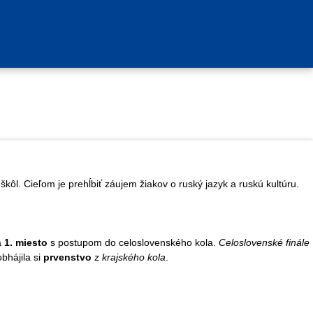
ôl. Cieľom je prehĺbiť záujem žiakov o ruský jazyk a ruskú kultúru.
a
1. miesto
s postupom do celoslovenského kola.
Celoslovenské finále
bhájila si
prvenstvo
z
krajského kola
.