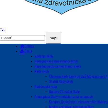
Tel:
Hľadať:
Domov
Škola
Vedenie školy
Pedagogickí zamestnanci školy
Nepedagogickí zamestnanci školy
Rada školy
Členovia Rady školy pri SZŠ Moyzesova 17,
Štatút Rady školy
Rodičovská rada
Darujte 2% našej škole
Propagácia školy v médiách a na verejnosti
Kongres Spoločnosti všeobecných lekárov
Medici vzdelávali stredoškolákov