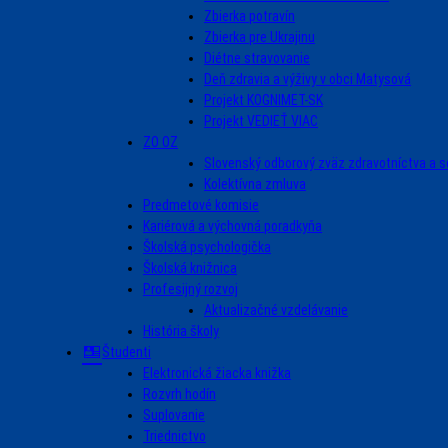
Zbierka potravín
Zbierka pre Ukrajinu
Diétne stravovanie
Deň zdravia a výživy v obci Matysová
Projekt KOGNIMET-SK
Projekt VEDIEŤ VIAC
ZO OZ
Slovenský odborový zväz zdravotníctva a s
Kolektívna zmluva
Predmetové komisie
Kariérová a výchovná poradkyňa
Školská psychologička
Školská knižnica
Profesijný rozvoj
Aktualizačné vzdelávanie
História školy
Študenti
Elektronická žiacka knižka
Rozvrh hodín
Suplovanie
Triednictvo