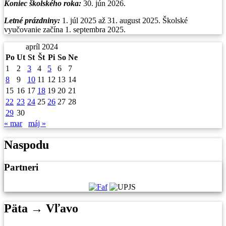
Koniec školského roka:
30. jún 2026.
Letné prázdniny:
1. júl 2025 až 31. august 2025. Školské
vyučovanie začína 1. septembra 2025.
apríl 2024
Po
Ut
St
Št
Pi
So
Ne
1
2
3
4
5
6
7
8
9
10
11
12
13
14
15
16
17
18
19
20
21
22
23
24
25
26
27
28
29
30
« mar
máj »
Naspodu
Partneri
Päta → Vľavo