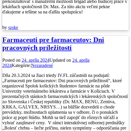
prekonzultovať s manažérmi možnosti brigád alebo budúcej práce v
lekárňach spoločnosti Dr. Max. Za túto akciu veľmi pekne
ďakujeme a tešíme sa na ďalšiu spoluprácu!
by
szske
Farmaceuti pre farmaceutov: Dni
pracovných príležitostí
Posted on
24. apríla 2024
Updated on
24. apríla
2024
Kategórie:
Nezaradené
Dňa 20.3.2024 sa žiaci triedy IV.FL zúčastnili na podujatí:
„Farmaceuti pre farmaceutov: Dni pracovných príležitostí“, ktoré
organizoval Spolok košických študentov farmácie na pôde
Univerzity veterinárneho lekárstva a farmácie v Košiciach. V
prezentačných stánkoch farmaceutických i lekárenských spoločností
zo Slovenska i Českej republiky (Dr. MAX, BENU, Zentiva,
KRKA, GALVEX, NRSYS…) sa bližšie dozvedeli o chode
prevádzky, možnostiach uplatnenia sa v odbore, či o ponukách
práce aj popri štúdiu. Mohli sa tiež zapojiť do rôznych súťaží a
vyhrať zaujímavé ceny. V rámci interaktívnej odbornej prednášky
„Bolesť chrbta – liečte príčinu, nielen symptómy – odporúčania pre