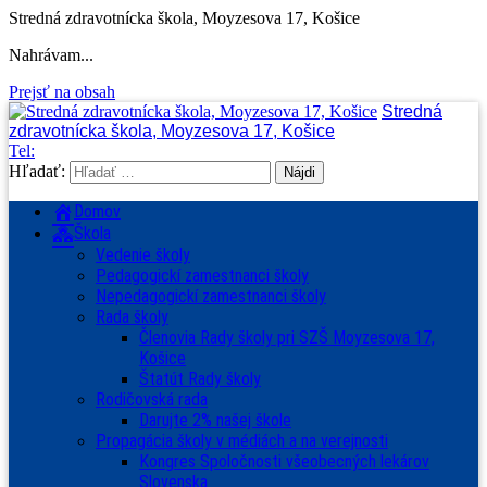
Stredná zdravotnícka škola, Moyzesova 17, Košice
Nahrávam...
Prejsť na obsah
Stredná
zdravotnícka škola, Moyzesova 17, Košice
Tel:
Hľadať:
Domov
Škola
Vedenie školy
Pedagogickí zamestnanci školy
Nepedagogickí zamestnanci školy
Rada školy
Členovia Rady školy pri SZŠ Moyzesova 17,
Košice
Štatút Rady školy
Rodičovská rada
Darujte 2% našej škole
Propagácia školy v médiách a na verejnosti
Kongres Spoločnosti všeobecných lekárov
Slovenska