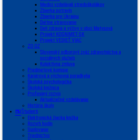
Medici vzdelávali stredoškolákov
Zbierka potravín
Zbierka pre Ukrajinu
Diétne stravovanie
Deň zdravia a výživy v obci Matysová
Projekt KOGNIMET-SK
Projekt VEDIEŤ VIAC
ZO OZ
Slovenský odborový zväz zdravotníctva a
sociálnych služieb
Kolektívna zmluva
Predmetové komisie
Kariérová a výchovná poradkyňa
Školská psychologička
Školská knižnica
Profesijný rozvoj
Aktualizačné vzdelávanie
História školy
Študenti
Elektronická žiacka knižka
Rozvrh hodín
Suplovanie
Triednictvo