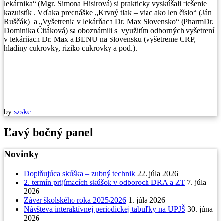
lekárnika“ (Mgr. Simona Hisirová) si prakticky vyskúšali riešenie
kazuistík . Vďaka prednáške „Krvný tlak – viac ako len číslo“ (Ján
Ruščák) a „Vyšetrenia v lekárňach Dr. Max Slovensko“ (PharmDr.
Dominika Čitáková) sa oboznámili s využitím odborných vyšetrení
v lekárňach Dr. Max a BENU na Slovensku (vyšetrenie CRP,
hladiny cukrovky, riziko cukrovky a pod.).
by
szske
Ľavý bočný panel
Novinky
Doplňujúca skúška – zubný technik
22. júla 2026
2. termín prijímacích skúšok v odboroch DRA a ZT
7. júla
2026
Záver školského roka 2025/2026
1. júla 2026
Návšteva interaktívnej periodickej tabuľky na UPJŠ
30. júna
2026