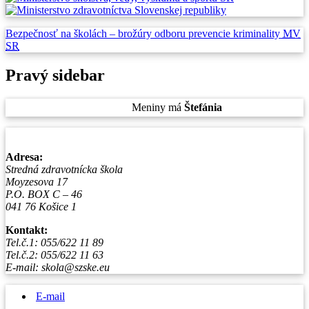
Bezpečnosť na školách –
brožúry odboru prevencie
kriminality
MV
SR
Pravý sidebar
Piatok
, 7. August 2026.
Meniny má
Štefánia
, zajtra
Oskar
.
Adresa:
Stredná zdravotnícka škola
Moyzesova 17
P.O. BOX C – 46
041 76 Košice 1
Kontakt:
Tel.č.1: 055/622 11 89
Tel.č.2: 055/622 11 63
E-mail: skola@szske.eu
E-mail