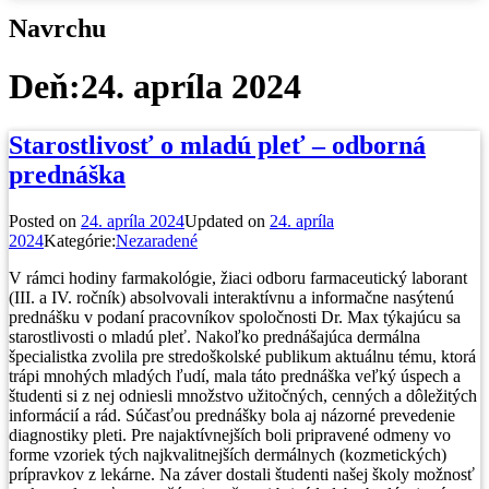
Navrchu
Deň:
24. apríla 2024
Starostlivosť o mladú pleť – odborná
prednáška
Posted on
24. apríla 2024
Updated on
24. apríla
2024
Kategórie:
Nezaradené
V rámci hodiny farmakológie, žiaci odboru farmaceutický laborant
(III. a IV. ročník) absolvovali interaktívnu a informačne nasýtenú
prednášku v podaní pracovníkov spoločnosti Dr. Max týkajúcu sa
starostlivosti o mladú pleť. Nakoľko prednášajúca dermálna
špecialistka zvolila pre stredoškolské publikum aktuálnu tému, ktorá
trápi mnohých mladých ľudí, mala táto prednáška veľký úspech a
študenti si z nej odniesli množstvo užitočných, cenných a dôležitých
informácií a rád. Súčasťou prednášky bola aj názorné prevedenie
diagnostiky pleti. Pre najaktívnejších boli pripravené odmeny vo
forme vzoriek tých najkvalitnejších dermálnych (kozmetických)
prípravkov z lekárne. Na záver dostali študenti našej školy možnosť