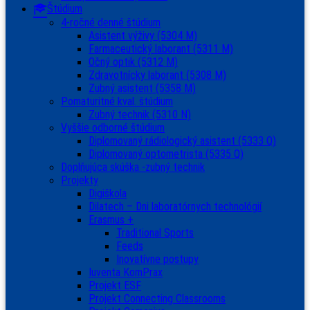
Štúdium
4-ročné denné štúdium
Asistent výživy (5304 M)
Farmaceutický laborant (5311 M)
Očný optik (5312 M)
Zdravotnícky laborant (5308 M)
Zubný asistent (5358 M)
Pomaturitné kval. štúdium
Zubný technik (5310 N)
Vyššie odborné štúdium
Diplomovaný rádiologický asistent (5333 Q)
Diplomovaný optometrista (5335 Q)
Doplňujúca skúška -zubný technik
Projekty
Digiškola
Dilatech – Dni laboratórnych technológií
Erasmus +
Traditional Sports
Feeds
Inovatívne postupy
Iuventa KomPrax
Projekt ESF
Projekt Connecting Classrooms