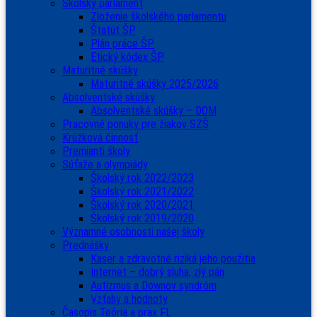
Školský parlament
Zloženie školského parlamentu
Štatút ŠP
Plán práce ŠP
Etický kódex ŠP
Maturitné skúšky
Maturitné skúšky 2025/2026
Absolventské skúšky
Absolventské skúšky – DOM
Pracovné ponuky pre žiakov SZŠ
Krúžková činnosť
Premianti školy
Súťaže a olympiády
Školský rok 2022/2023
Školský rok 2021/2022
Školský rok 2020/2021
Školský rok 2019/2020
Významné osobnosti našej školy
Prednášky
Kaser a zdravotné riziká jeho použitia
Internet – dobrý sluha, zlý pán
Autizmus a Downov syndróm
Vzťahy a hodnoty
Časopis Teória a prax FL