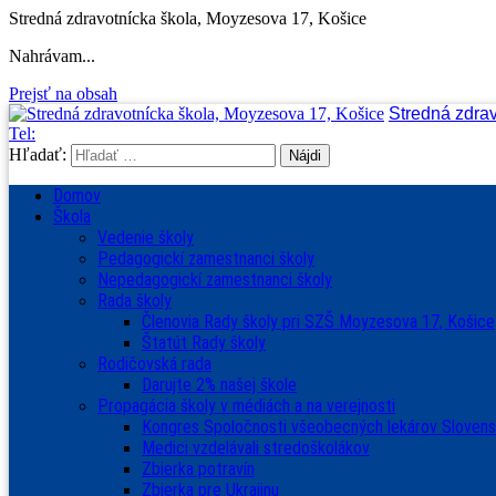
Stredná zdravotnícka škola, Moyzesova 17, Košice
Nahrávam...
Prejsť na obsah
Stredná zdra
Tel:
Hľadať:
Domov
Škola
Vedenie školy
Pedagogickí zamestnanci školy
Nepedagogickí zamestnanci školy
Rada školy
Členovia Rady školy pri SZŠ Moyzesova 17, Košice
Štatút Rady školy
Rodičovská rada
Darujte 2% našej škole
Propagácia školy v médiách a na verejnosti
Kongres Spoločnosti všeobecných lekárov Sloven
Medici vzdelávali stredoškolákov
Zbierka potravín
Zbierka pre Ukrajinu