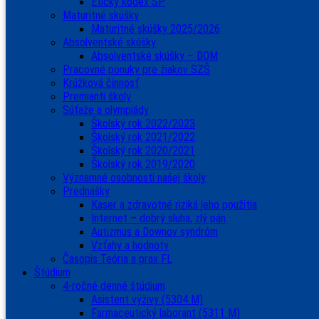
Etický kódex ŠP
Maturitné skúšky
Maturitné skúšky 2025/2026
Absolventské skúšky
Absolventské skúšky – DOM
Pracovné ponuky pre žiakov SZŠ
Krúžková činnosť
Premianti školy
Súťaže a olympiády
Školský rok 2022/2023
Školský rok 2021/2022
Školský rok 2020/2021
Školský rok 2019/2020
Významné osobnosti našej školy
Prednášky
Kaser a zdravotné riziká jeho použitia
Internet – dobrý sluha, zlý pán
Autizmus a Downov syndróm
Vzťahy a hodnoty
Časopis Teória a prax FL
Štúdium
4-ročné denné štúdium
Asistent výživy (5304 M)
Farmaceutický laborant (5311 M)