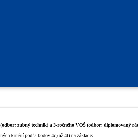
 (odbor: zubný technik) a 3-ročného VOŠ (odbor: diplomovaný rádi
ných kritérií podľa bodov 4c) až 4f) na základe: