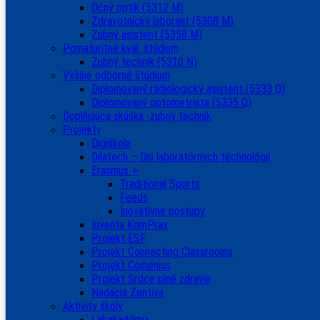
Očný optik (5312 M)
Zdravotnícky laborant (5308 M)
Zubný asistent (5358 M)
Pomaturitné kval. štúdium
Zubný technik (5310 N)
Vyššie odborné štúdium
Diplomovaný rádiologický asistent (5333 Q)
Diplomovaný optometrista (5335 Q)
Doplňujúca skúška -zubný technik
Projekty
Digiškola
Dilatech – Dni laboratórnych technológií
Erasmus +
Traditional Sports
Feeds
Inovatívne postupy
Iuventa KomPrax
Projekt ESF
Projekt Connecting Classrooms
Projekt Comenius
Projekt Srdce plné zdravia
Nadácia Zentiva
Aktivity školy
Labakadémia