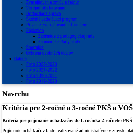
Zverejňovanie zmlúv a faktúr
Verejné obstarávanie
Hodnotiaca správa
Školský vzdelávací program
Povinne zverejňované informácie
Zápisnice
Zápisnice z pedagogickej rady
Zápisnice z Rady školy
Smernice
Ochrana osobných údajov
Galéria
Foto 2022/2023
Foto 2021/2022
Foto 2020/2021
Foto 2019/2020
Navrchu
Kritéria pre 2-ročné a 3-ročné PKŠ a VOŠ
Kritéria pre prijímanie uchádzačov do I. ročníka 2-ročného PKŠ
Prijímanie uchádzačov bude realizované administratívne v zmysle plat