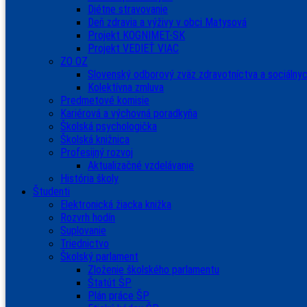
Diétne stravovanie
Deň zdravia a výživy v obci Matysová
Projekt KOGNIMET-SK
Projekt VEDIEŤ VIAC
ZO OZ
Slovenský odborový zväz zdravotníctva a sociálnyc
Kolektívna zmluva
Predmetové komisie
Kariérová a výchovná poradkyňa
Školská psychologička
Školská knižnica
Profesijný rozvoj
Aktualizačné vzdelávanie
História školy
Študenti
Elektronická žiacka knižka
Rozvrh hodín
Suplovanie
Triednictvo
Školský parlament
Zloženie školského parlamentu
Štatút ŠP
Plán práce ŠP