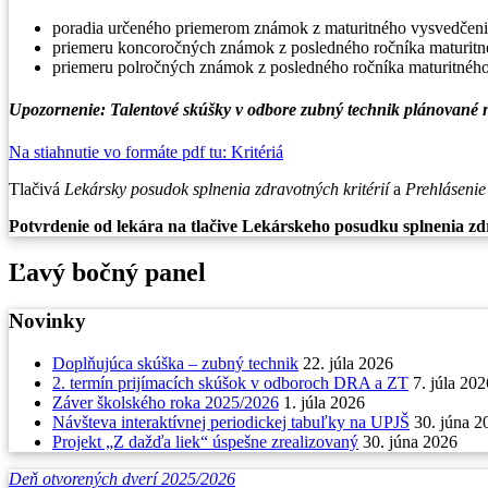
poradia určeného priemerom známok z maturitného vysvedčeni
priemeru koncoročných známok z posledného ročníka maturitné
priemeru polročných známok z posledného ročníka maturitného
Upozornenie:
Talentové skúšky v odbore zubný technik plánované na
Na stiahnutie vo formáte pdf tu: Kritériá
Tlačivá
Lekársky posudok splnenia zdravotných kritérií
a
Prehlásenie 
Potvrdenie od lekára na tlačive Lekárskeho posudku splnenia zdr
Ľavý bočný panel
Novinky
Doplňujúca skúška – zubný technik
22. júla 2026
2. termín prijímacích skúšok v odboroch DRA a ZT
7. júla 202
Záver školského roka 2025/2026
1. júla 2026
Návšteva interaktívnej periodickej tabuľky na UPJŠ
30. júna 2
Projekt „Z dažďa liek“ úspešne zrealizovaný
30. júna 2026
Deň otvorených dverí 2025/2026