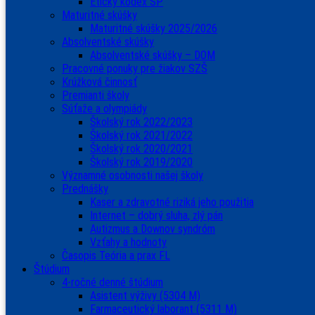
Etický kódex ŠP
Maturitné skúšky
Maturitné skúšky 2025/2026
Absolventské skúšky
Absolventské skúšky – DOM
Pracovné ponuky pre žiakov SZŠ
Krúžková činnosť
Premianti školy
Súťaže a olympiády
Školský rok 2022/2023
Školský rok 2021/2022
Školský rok 2020/2021
Školský rok 2019/2020
Významné osobnosti našej školy
Prednášky
Kaser a zdravotné riziká jeho použitia
Internet – dobrý sluha, zlý pán
Autizmus a Downov syndróm
Vzťahy a hodnoty
Časopis Teória a prax FL
Štúdium
4-ročné denné štúdium
Asistent výživy (5304 M)
Farmaceutický laborant (5311 M)