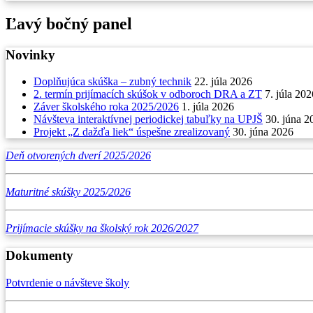
Ľavý bočný panel
Novinky
Doplňujúca skúška – zubný technik
22. júla 2026
2. termín prijímacích skúšok v odboroch DRA a ZT
7. júla 202
Záver školského roka 2025/2026
1. júla 2026
Návšteva interaktívnej periodickej tabuľky na UPJŠ
30. júna 2
Projekt „Z dažďa liek“ úspešne zrealizovaný
30. júna 2026
Deň otvorených dverí 2025/2026
Maturitné skúšky 2025/2026
Prijímacie skúšky na školský rok 2026/2027
Dokumenty
Potvrdenie o návšteve školy