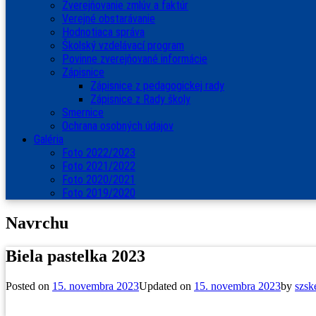
Zverejňovanie zmlúv a faktúr
Verejné obstarávanie
Hodnotiaca správa
Školský vzdelávací program
Povinne zverejňované informácie
Zápisnice
Zápisnice z pedagogickej rady
Zápisnice z Rady školy
Smernice
Ochrana osobných údajov
Galéria
Foto 2022/2023
Foto 2021/2022
Foto 2020/2021
Foto 2019/2020
Navrchu
Biela pastelka 2023
Posted on
15. novembra 2023
Updated on
15. novembra 2023
by
szsk