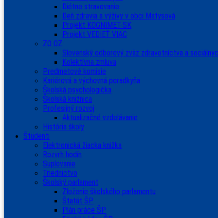
Diétne stravovanie
Deň zdravia a výživy v obci Matysová
Projekt KOGNIMET-SK
Projekt VEDIEŤ VIAC
ZO OZ
Slovenský odborový zväz zdravotníctva a sociálnyc
Kolektívna zmluva
Predmetové komisie
Kariérová a výchovná poradkyňa
Školská psychologička
Školská knižnica
Profesijný rozvoj
Aktualizačné vzdelávanie
História školy
Študenti
Elektronická žiacka knižka
Rozvrh hodín
Suplovanie
Triednictvo
Školský parlament
Zloženie školského parlamentu
Štatút ŠP
Plán práce ŠP