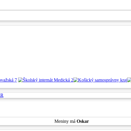
SR
Sobota
, 8. August 2026.
Meniny má
Oskar
, zajtra
Ľubomíra
.