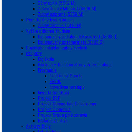
Očný optik (5312 M)
Zdravotnícky laborant (5308 M)
Zubný asistent (5358 M)
Pomaturitné kval. štúdium
Zubný technik (5310 N)
Vyššie odborné štúdium
Diplomovaný rádiologický asistent (5333 Q)
Diplomovaný optometrista (5335 Q)
Doplňujúca skúška -zubný technik
Projekty
Digiškola
Dilatech – Dni laboratórnych technológií
Erasmus +
Traditional Sports
Feeds
Inovatívne postupy
Iuventa KomPrax
Projekt ESF
Projekt Connecting Classrooms
Projekt Comenius
Projekt Srdce plné zdravia
Nadácia Zentiva
Aktivity školy
Labakadémia