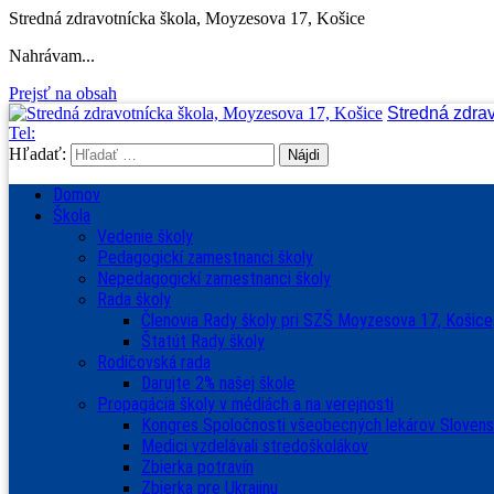
Stredná zdravotnícka škola, Moyzesova 17, Košice
Nahrávam...
Prejsť na obsah
Stredná zdra
Tel:
Hľadať:
Domov
Škola
Vedenie školy
Pedagogickí zamestnanci školy
Nepedagogickí zamestnanci školy
Rada školy
Členovia Rady školy pri SZŠ Moyzesova 17, Košice
Štatút Rady školy
Rodičovská rada
Darujte 2% našej škole
Propagácia školy v médiách a na verejnosti
Kongres Spoločnosti všeobecných lekárov Sloven
Medici vzdelávali stredoškolákov
Zbierka potravín
Zbierka pre Ukrajinu