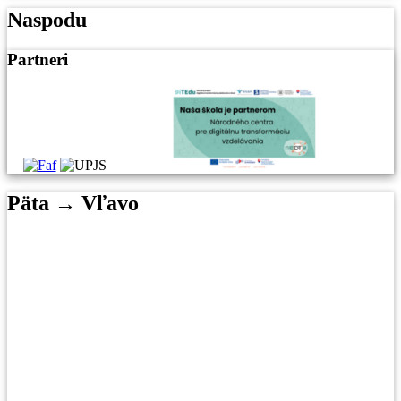
Naspodu
Partneri
Päta → Vľavo