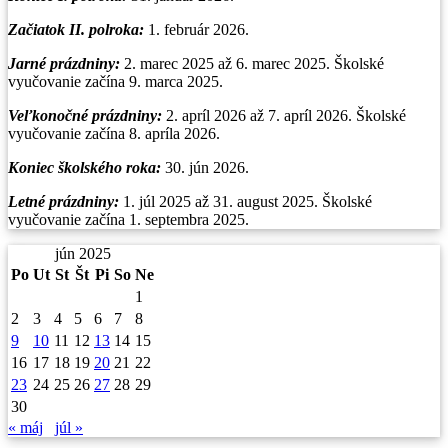
Začiatok II. polroka:
1. február 2026.
Jarné prázdniny:
2. marec 2025 až 6. marec 2025. Školské
vyučovanie začína 9. marca 2025.
Veľkonočné prázdniny:
2. apríl 2026 až 7. apríl 2026. Školské
vyučovanie začína 8. apríla 2026.
Koniec školského roka:
30. jún 2026.
Letné prázdniny:
1. júl 2025 až 31. august 2025. Školské
vyučovanie začína 1. septembra 2025.
jún 2025
Po
Ut
St
Št
Pi
So
Ne
1
2
3
4
5
6
7
8
9
10
11
12
13
14
15
16
17
18
19
20
21
22
23
24
25
26
27
28
29
30
« máj
júl »