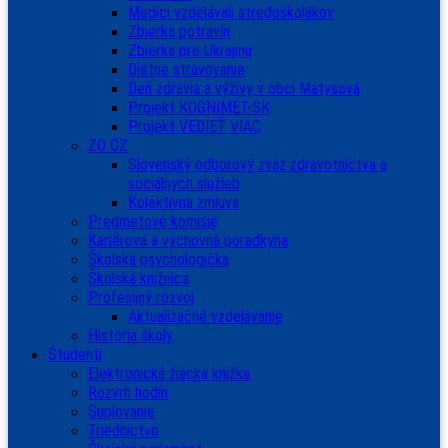
Medici vzdelávali stredoškolákov
Zbierka potravín
Zbierka pre Ukrajinu
Diétne stravovanie
Deň zdravia a výživy v obci Matysová
Projekt KOGNIMET-SK
Projekt VEDIEŤ VIAC
ZO OZ
Slovenský odborový zväz zdravotníctva a
sociálnych služieb
Kolektívna zmluva
Predmetové komisie
Kariérová a výchovná poradkyňa
Školská psychologička
Školská knižnica
Profesijný rozvoj
Aktualizačné vzdelávanie
História školy
Študenti
Elektronická žiacka knižka
Rozvrh hodín
Suplovanie
Triednictvo