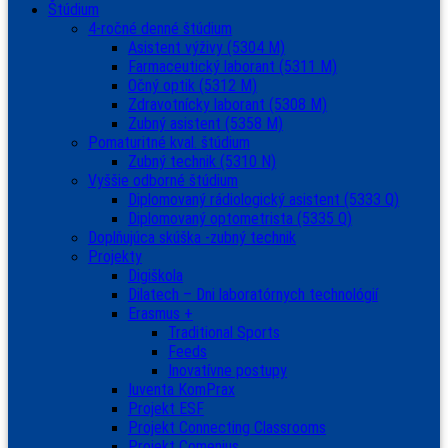
Štúdium
4-ročné denné štúdium
Asistent výživy (5304 M)
Farmaceutický laborant (5311 M)
Očný optik (5312 M)
Zdravotnícky laborant (5308 M)
Zubný asistent (5358 M)
Pomaturitné kval. štúdium
Zubný technik (5310 N)
Vyššie odborné štúdium
Diplomovaný rádiologický asistent (5333 Q)
Diplomovaný optometrista (5335 Q)
Doplňujúca skúška -zubný technik
Projekty
Digiškola
Dilatech – Dni laboratórnych technológií
Erasmus +
Traditional Sports
Feeds
Inovatívne postupy
Iuventa KomPrax
Projekt ESF
Projekt Connecting Classrooms
Projekt Comenius