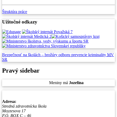
Štruktúra práce
Užitočné odkazy
Bezpečnosť na školách –
brožúry odboru prevencie
kriminality
MV
SR
Pravý sidebar
Štvrtok
, 6. August 2026.
Meniny má
Jozefína
, zajtra
Štefánia
.
Adresa:
Stredná zdravotnícka škola
Moyzesova 17
P.O. BOX C – 46