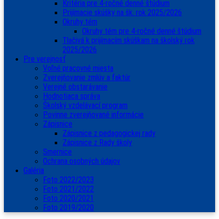
Kritéria pre 4-ročné denné štúdium
Prijímacie skúšky na šk. rok 2025/2026
Okruhy tém
Okruhy tém pre 4-ročné denné štúdium
Tlačivá k prijímacím skúškam na školský rok
2025/2026
Pre verejnosť
Voľné pracovné miesta
Zverejňovanie zmlúv a faktúr
Verejné obstarávanie
Hodnotiaca správa
Školský vzdelávací program
Povinne zverejňované informácie
Zápisnice
Zápisnice z pedagogickej rady
Zápisnice z Rady školy
Smernice
Ochrana osobných údajov
Galéria
Foto 2022/2023
Foto 2021/2022
Foto 2020/2021
Foto 2019/2020