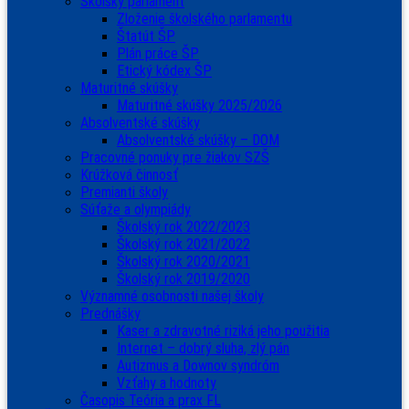
Školský parlament
Zloženie školského parlamentu
Štatút ŠP
Plán práce ŠP
Etický kódex ŠP
Maturitné skúšky
Maturitné skúšky 2025/2026
Absolventské skúšky
Absolventské skúšky – DOM
Pracovné ponuky pre žiakov SZŠ
Krúžková činnosť
Premianti školy
Súťaže a olympiády
Školský rok 2022/2023
Školský rok 2021/2022
Školský rok 2020/2021
Školský rok 2019/2020
Významné osobnosti našej školy
Prednášky
Kaser a zdravotné riziká jeho použitia
Internet – dobrý sluha, zlý pán
Autizmus a Downov syndróm
Vzťahy a hodnoty
Časopis Teória a prax FL