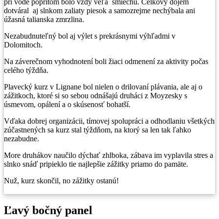
pri vode popritom bolo vždy veľa smiechu. Celkový dojem
dotváral aj slnkom zaliaty piesok a samozrejme nechýbala ani
úžasná talianska zmrzlina.
Nezabudnuteľný bol aj výlet s prekrásnymi výhľadmi v
Dolomitoch.
Na záverečnom vyhodnotení boli žiaci odmenení za aktivity počas
celého týždňa.
Plavecký kurz v Lignane bol nielen o drilovaní plávania, ale aj o
zážitkoch, ktoré si so sebou odnášajú druháci z Moyzesky s
úsmevom, opálení a o skúsenosť bohatší.
Vďaka dobrej organizácii, tímovej spolupráci a odhodlaniu všetkých
zúčastnených sa kurz stal týždňom, na ktorý sa len tak ľahko
nezabudne.
More druhákov naučilo dýchať zhlboka, zábava im vyplavila stres a
slnko snáď pripieklo tie najlepšie zážitky priamo do pamäte.
Nuž, kurz skončil, no zážitky ostanú!
Ľavý bočný panel