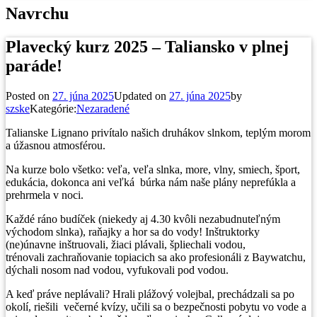
Navrchu
Plavecký kurz 2025 – Taliansko v plnej
paráde!
Posted on
27. júna 2025
Updated on
27. júna 2025
by
szske
Kategórie:
Nezaradené
Talianske Lignano privítalo našich druhákov slnkom, teplým morom
a úžasnou atmosférou.
Na kurze bolo všetko: veľa, veľa slnka, more, vlny, smiech, šport,
edukácia, dokonca ani veľká búrka nám naše plány neprefúkla a
prehrmela v noci.
Každé ráno budíček (niekedy aj 4.30 kvôli nezabudnuteľným
východom slnka), raňajky a hor sa do vody! Inštruktorky
(ne)únavne inštruovali, žiaci plávali, špliechali vodou,
trénovali zachraňovanie topiacich sa ako profesionáli z Baywatchu,
dýchali nosom nad vodou, vyfukovali pod vodou.
A keď práve neplávali? Hrali plážový volejbal, prechádzali sa po
okolí, riešili večerné kvízy, učili sa o bezpečnosti pobytu vo vode a