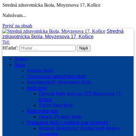
Stredná zdravotnícka škola, Moyzesova 17, Košice
Nahrávam...
Prejsť na obsah
Stredná
zdravotnícka škola, Moyzesova 17, Košice
Tel:
Hľadať:
Domov
Škola
Vedenie školy
Pedagogickí zamestnanci školy
Nepedagogickí zamestnanci školy
Rada školy
Členovia Rady školy pri SZŠ Moyzesova 17,
Košice
Štatút Rady školy
Rodičovská rada
Darujte 2% našej škole
Propagácia školy v médiách a na verejnosti
Kongres Spoločnosti všeobecných lekárov
Slovenska