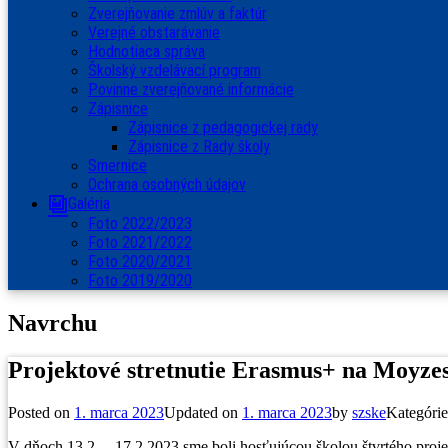
Zverejňovanie zmlúv a faktúr
Verejné obstarávanie
Hodnotiaca správa
Školský vzdelávací program
Povinne zverejňované informácie
Zápisnice
Zápisnice z pedagogickej rady
Zápisnice z Rady školy
Smernice
Ochrana osobných údajov
Galéria
Foto 2022/2023
Foto 2021/2022
Foto 2020/2021
Foto 2019/2020
Navrchu
Projektové stretnutie Erasmus+ na Moyze
Posted on
1. marca 2023
Updated on
1. marca 2023
by
szske
Kategórie
V dňoch 13.2. – 17.2.2023 sme boli hosťujúcou školou štvrtého proje