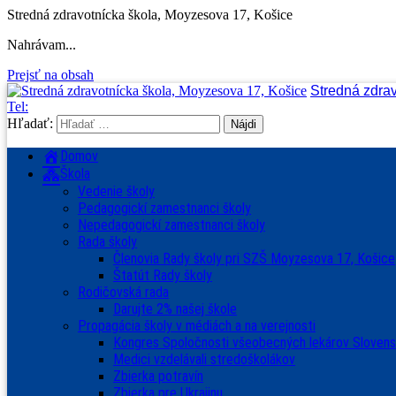
Stredná zdravotnícka škola, Moyzesova 17, Košice
Nahrávam...
Prejsť na obsah
Stredná zdra
Tel:
Hľadať:
Domov
Škola
Vedenie školy
Pedagogickí zamestnanci školy
Nepedagogickí zamestnanci školy
Rada školy
Členovia Rady školy pri SZŠ Moyzesova 17, Košice
Štatút Rady školy
Rodičovská rada
Darujte 2% našej škole
Propagácia školy v médiách a na verejnosti
Kongres Spoločnosti všeobecných lekárov Sloven
Medici vzdelávali stredoškolákov
Zbierka potravín
Zbierka pre Ukrajinu