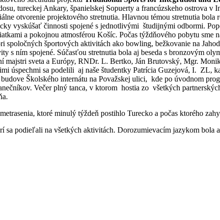
odosu, tureckej Ankary, španielskej Sopuerty a francúzskeho ostrova v
ne otvorenie projektového stretnutia. Hlavnou témou stretnutia bola r
akticky vyskúšať činnosti spojené s jednotlivými študijnými odbormi. P
amiatkami a pokojnou atmosférou Košíc. Počas týždňového pobytu sme 
pri spoločných športových aktivitách ako bowling, bežkovanie na Jaho
ity s ním spojené. Súčasťou stretnutia bola aj beseda s bronzovým ol
sobní majstri sveta a Európy, RNDr. L. Bertko, Ján Brutovský, Mgr. Mon
ojimi úspechmi sa podelili aj naše študentky Patrícia Guzejová, I. ZL,
 budove Školského internátu na Považskej ulici, kde po úvodnom progra
ečníkov. Večer plný tanca, v ktorom hostia zo všetkých partnerských k
ždňa.
emetrasenia, ktoré minulý týždeň postihlo Turecko a počas ktorého zah
orí sa podieľali na všetkých aktivitách. Dorozumievacím jazykom bola an