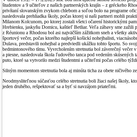
študentov a 9 učiteľov z našich partnerských krajín – z gréckeho Rh
privítaní slovanským zvykom chlebom a soľou bolo na programe oficiál
nasledovala prehliadka školy, počas ktorej si naši partneri mohli pr
Milanom Kolcunom, po ktorej zostali všetci očarení historickými p
Hrebienku, jaskyňu Domicu, kaštieľ Betliar. Veľa zábavy sme zažili 
z Réunionu a Rhodosu bol asi najväčším zážitkom sneh a všetky aktiv
športový večer, počas ktorého najlepší košickí nohejbalisti, viacná
Dulava, predstavili nohejbal a predviedli ukážku tohto športu. So sv
bedmintonového tímu. Vyvrcholením stretnutia bol záverečný večer v
a piesne, nasledovala škola ľudového tanca pod vedením skúsených tan
puto, ktoré sa vytvorilo medzi študentmi a učiteľmi počas celého tý
Silným momentom stretnutia bola aj minúta ticha za obete ničivého z
Neodmysliteľnou súčasťou celého stretnutia boli žiaci našej školy, kt
jeden druhého, rešpektovať sa a byť si navzájom priateľmi.