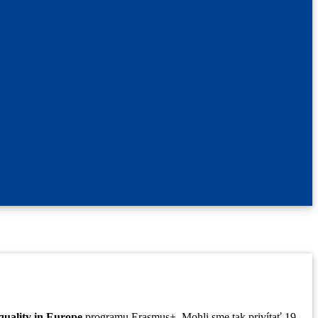
Equality in Europe
programu Erasmus+. Mohli sme tak privítať 19