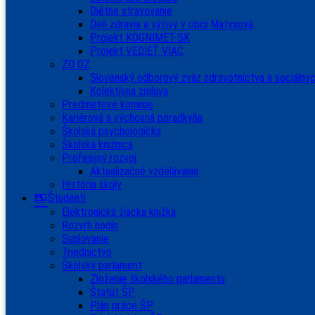
Diétne stravovanie
Deň zdravia a výživy v obci Matysová
Projekt KOGNIMET-SK
Projekt VEDIEŤ VIAC
ZO OZ
Slovenský odborový zväz zdravotníctva a sociálnyc
Kolektívna zmluva
Predmetové komisie
Kariérová a výchovná poradkyňa
Školská psychologička
Školská knižnica
Profesijný rozvoj
Aktualizačné vzdelávanie
História školy
Študenti
Elektronická žiacka knižka
Rozvrh hodín
Suplovanie
Triednictvo
Školský parlament
Zloženie školského parlamentu
Štatút ŠP
Plán práce ŠP