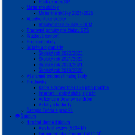
Etický kódex ŠP
Maturitné skúšky
Maturitné skúšky 2025/2026
Absolventské skúšky
Absolventské skúšky – DOM
Pracovné ponuky pre žiakov SZŠ
Krúžková činnosť
Premianti školy
Súťaže a olympiády
Školský rok 2022/2023
Školský rok 2021/2022
Školský rok 2020/2021
Školský rok 2019/2020
Významné osobnosti našej školy
Prednášky
Kaser a zdravotné riziká jeho použitia
Internet – dobrý sluha, zlý pán
Autizmus a Downov syndróm
Vzťahy a hodnoty
Časopis Teória a prax FL
Štúdium
4-ročné denné štúdium
Asistent výživy (5304 M)
Farmaceutický laborant (5311 M)