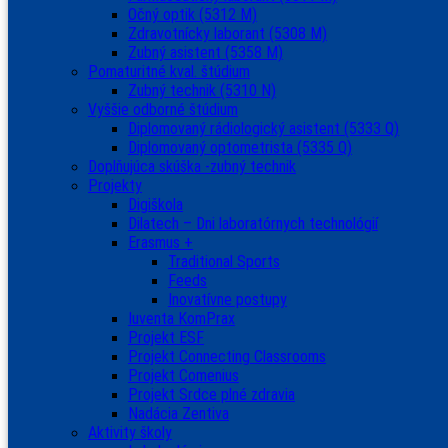
Očný optik (5312 M)
Zdravotnícky laborant (5308 M)
Zubný asistent (5358 M)
Pomaturitné kval. štúdium
Zubný technik (5310 N)
Vyššie odborné štúdium
Diplomovaný rádiologický asistent (5333 Q)
Diplomovaný optometrista (5335 Q)
Doplňujúca skúška -zubný technik
Projekty
Digiškola
Dilatech – Dni laboratórnych technológií
Erasmus +
Traditional Sports
Feeds
Inovatívne postupy
Iuventa KomPrax
Projekt ESF
Projekt Connecting Classrooms
Projekt Comenius
Projekt Srdce plné zdravia
Nadácia Zentiva
Aktivity školy