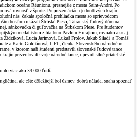
 Indickom oceáne Réunionu, presnejšie z mesta Saint-André. Po
odová rovnosť v športe. Po prezentáciách jednotlivých krajín
opoludní nás čakala spoločná prehliadka mesta so sprievodcom
našim hosťom ukázali Štrbské Pleso, Tatranský ľadový dóm na
dnej, sánkovačka či guľovačka na Štrbskom Plese. Pre študentov
ympijským medailistom z biatlonu Pavlom Hurajtom, rovnako ako aj
ika Židziková, Lucia Jarimová, Lukaš Frolov, Jakub Siladi a Tomáš
 karate a Karin Goldiánová, I. FL, členka Slovenského národného
me, v ktorom naši študenti predstavili slovenské ľudové tance
rajín prezentovali svoje národné tance, upevnil silné priateľské
ynulo viac ako 39 000 ľudí.
gličtina, ale ešte dôležitejší bol úsmev, dobrá nálada, snaha spoznať