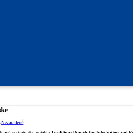
ske
:
Nezaradené
ktového stretnutia projektu
Traditional Sports for Integration and 