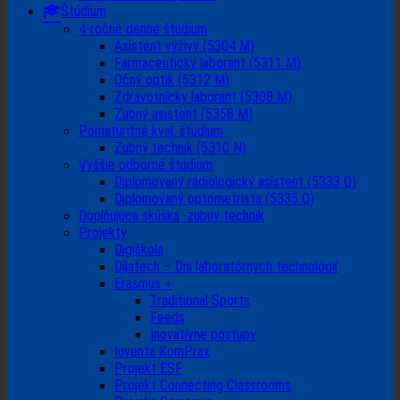
Štúdium
4-ročné denné štúdium
Asistent výživy (5304 M)
Farmaceutický laborant (5311 M)
Očný optik (5312 M)
Zdravotnícky laborant (5308 M)
Zubný asistent (5358 M)
Pomaturitné kval. štúdium
Zubný technik (5310 N)
Vyššie odborné štúdium
Diplomovaný rádiologický asistent (5333 Q)
Diplomovaný optometrista (5335 Q)
Doplňujúca skúška -zubný technik
Projekty
Digiškola
Dilatech – Dni laboratórnych technológií
Erasmus +
Traditional Sports
Feeds
Inovatívne postupy
Iuventa KomPrax
Projekt ESF
Projekt Connecting Classrooms