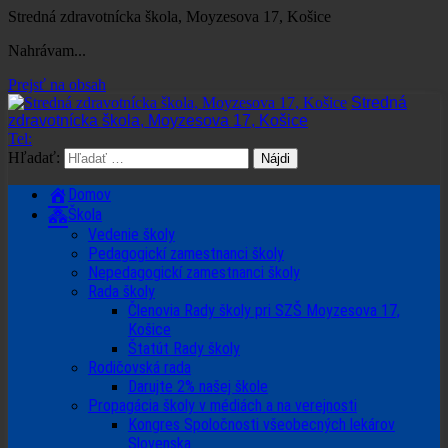
Stredná zdravotnícka škola, Moyzesova 17, Košice
Nahrávam...
Prejsť na obsah
Stredná
zdravotnícka škola, Moyzesova 17, Košice
Tel:
Hľadať:
Domov
Škola
Vedenie školy
Pedagogickí zamestnanci školy
Nepedagogickí zamestnanci školy
Rada školy
Členovia Rady školy pri SZŠ Moyzesova 17,
Košice
Štatút Rady školy
Rodičovská rada
Darujte 2% našej škole
Propagácia školy v médiách a na verejnosti
Kongres Spoločnosti všeobecných lekárov
Slovenska