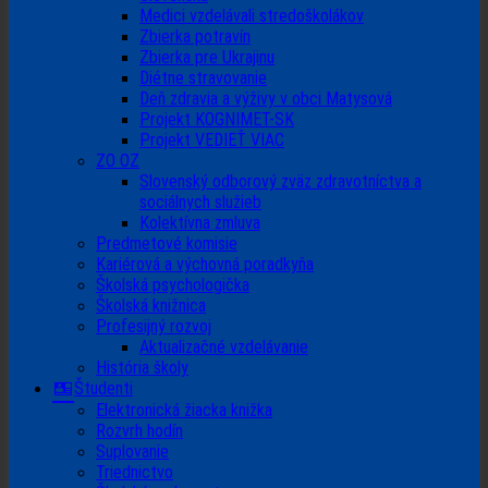
Medici vzdelávali stredoškolákov
Zbierka potravín
Zbierka pre Ukrajinu
Diétne stravovanie
Deň zdravia a výživy v obci Matysová
Projekt KOGNIMET-SK
Projekt VEDIEŤ VIAC
ZO OZ
Slovenský odborový zväz zdravotníctva a
sociálnych služieb
Kolektívna zmluva
Predmetové komisie
Kariérová a výchovná poradkyňa
Školská psychologička
Školská knižnica
Profesijný rozvoj
Aktualizačné vzdelávanie
História školy
Študenti
Elektronická žiacka knižka
Rozvrh hodín
Suplovanie
Triednictvo