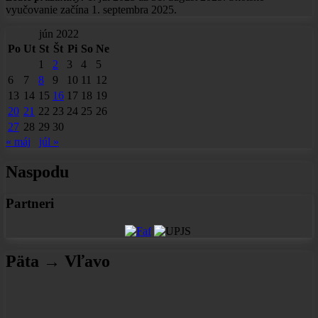
vyučovanie začína 1. septembra 2025.
jún 2022
Po
Ut
St
Št
Pi
So
Ne
1
2
3
4
5
6
7
8
9
10
11
12
13
14
15
16
17
18
19
20
21
22
23
24
25
26
27
28
29
30
« máj
júl »
Naspodu
Partneri
Päta → Vľavo