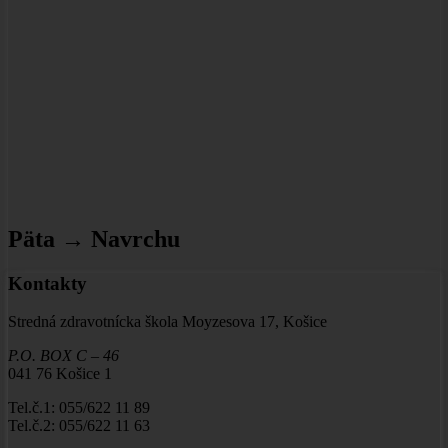
Päta → Navrchu
Kontakty
Stredná zdravotnícka škola Moyzesova 17, Košice
P.O. BOX C – 46
041 76 Košice 1
Tel.č.1: 055/622 11 89
Tel.č.2: 055/622 11 63