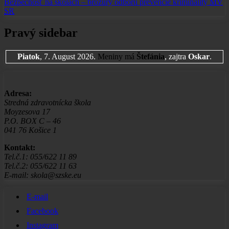
Bezpečnosť na školách –
brožúry odboru prevencie
kriminality
MV
SR
Pravý sidebar
Piatok
, 7. August 2026.
Meniny má
Štefánia
, zajtra
Oskar
.
Adresa:
Stredná zdravotnícka škola
Moyzesova 17
P.O. BOX C – 46
041 76 Košice 1
Kontakt:
Tel.č.1: 055/622 11 89
Tel.č.2: 055/622 11 63
E-mail: skola@szske.eu
E-mail
Facebook
Instagram