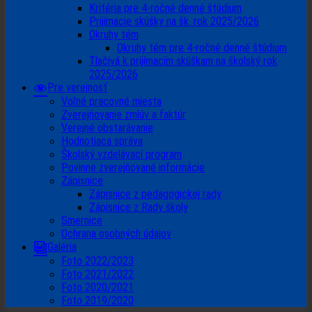
Kritéria pre 4-ročné denné štúdium
Prijímacie skúšky na šk. rok 2025/2026
Okruhy tém
Okruhy tém pre 4-ročné denné štúdium
Tlačivá k prijímacím skúškam na školský rok
2025/2026
Pre verejnosť
Voľné pracovné miesta
Zverejňovanie zmlúv a faktúr
Verejné obstarávanie
Hodnotiaca správa
Školský vzdelávací program
Povinne zverejňované informácie
Zápisnice
Zápisnice z pedagogickej rady
Zápisnice z Rady školy
Smernice
Ochrana osobných údajov
Galéria
Foto 2022/2023
Foto 2021/2022
Foto 2020/2021
Foto 2019/2020