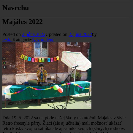
Navrchu
Majáles 2022
Posted on
2. júna 2022
Updated on
2. júna 2022
by
szske
Kategórie:
Nezaradené
Dňa 19. 5. 2022 sa na pôde našej školy uskutočnil Majáles v štýle
Retro freestyle párty. Žiaci (ale aj učitelia) mali možnosť ukázať
retro kúsky svojho šatníka ale aj šatníka svojich (starých) rodičov.