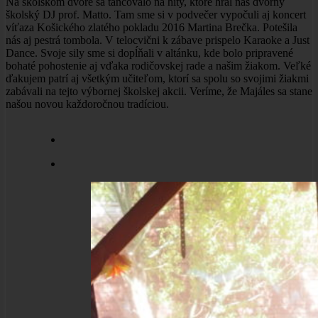
Na školskom dvore sa tancovalo na hity, ktoré hral náš dvorný
školský DJ prof. Matto. Tam sme si v podvečer vypočuli aj koncert
víťaza Košického zlatého pokladu 2016 Martina Brečka. Potešila
nás aj pestrá tombola. V telocvični k zábave prispelo Karaoke a Just
Dance. Svoje sily sme si dopĺňali v altánku, kde bolo pripravené
bohaté pohostenie aj vďaka rodičovskej rade a našim žiakom. Veľké
ďakujem patrí aj všetkým učiteľom, ktorí sa spolu so svojimi žiakmi
zabávali na tejto výbornej školskej akcii. Veríme, že Majáles sa stane
našou novou každoročnou tradíciou.