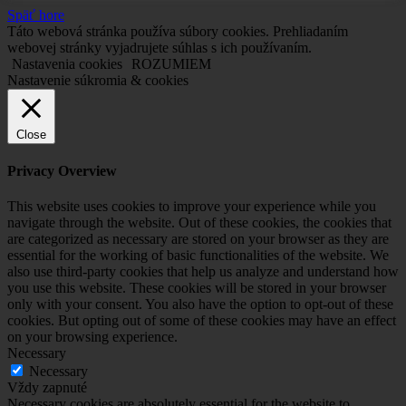
Späť hore
Táto webová stránka používa súbory cookies. Prehliadaním
webovej stránky vyjadrujete súhlas s ich používaním.
Nastavenia cookies
ROZUMIEM
Nastavenie súkromia & cookies
Close
Privacy Overview
This website uses cookies to improve your experience while you
navigate through the website. Out of these cookies, the cookies that
are categorized as necessary are stored on your browser as they are
essential for the working of basic functionalities of the website. We
also use third-party cookies that help us analyze and understand how
you use this website. These cookies will be stored in your browser
only with your consent. You also have the option to opt-out of these
cookies. But opting out of some of these cookies may have an effect
on your browsing experience.
Necessary
Necessary
Vždy zapnuté
Necessary cookies are absolutely essential for the website to