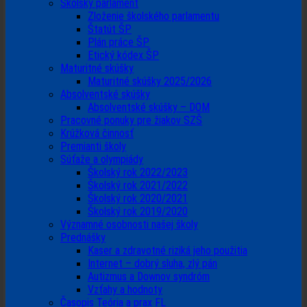
Školský parlament
Zloženie školského parlamentu
Štatút ŠP
Plán práce ŠP
Etický kódex ŠP
Maturitné skúšky
Maturitné skúšky 2025/2026
Absolventské skúšky
Absolventské skúšky – DOM
Pracovné ponuky pre žiakov SZŠ
Krúžková činnosť
Premianti školy
Súťaže a olympiády
Školský rok 2022/2023
Školský rok 2021/2022
Školský rok 2020/2021
Školský rok 2019/2020
Významné osobnosti našej školy
Prednášky
Kaser a zdravotné riziká jeho použitia
Internet – dobrý sluha, zlý pán
Autizmus a Downov syndróm
Vzťahy a hodnoty
Časopis Teória a prax FL