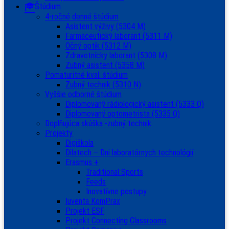
Štúdium
4-ročné denné štúdium
Asistent výživy (5304 M)
Farmaceutický laborant (5311 M)
Očný optik (5312 M)
Zdravotnícky laborant (5308 M)
Zubný asistent (5358 M)
Pomaturitné kval. štúdium
Zubný technik (5310 N)
Vyššie odborné štúdium
Diplomovaný rádiologický asistent (5333 Q)
Diplomovaný optometrista (5335 Q)
Doplňujúca skúška -zubný technik
Projekty
Digiškola
Dilatech – Dni laboratórnych technológií
Erasmus +
Traditional Sports
Feeds
Inovatívne postupy
Iuventa KomPrax
Projekt ESF
Projekt Connecting Classrooms