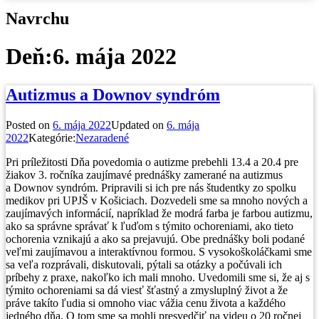
Navrchu
Deň:
6. mája 2022
Autizmus a Downov syndróm
Posted on
6. mája 2022
Updated on
6. mája
2022
Kategórie:
Nezaradené
Pri príležitosti Dňa povedomia o autizme prebehli 13.4 a 20.4 pre
žiakov 3. ročníka zaujímavé prednášky zamerané na autizmus
a Downov syndróm. Pripravili si ich pre nás študentky zo spolku
medikov pri UPJŠ v Košiciach. Dozvedeli sme sa mnoho nových a
zaujímavých informácií, napríklad že modrá farba je farbou autizmu,
ako sa správne správať k ľuďom s týmito ochoreniami, ako tieto
ochorenia vznikajú a ako sa prejavujú. Obe prednášky boli podané
veľmi zaujímavou a interaktívnou formou. S vysokoškoláčkami sme
sa veľa rozprávali, diskutovali, pýtali sa otázky a počúvali ich
príbehy z praxe, nakoľko ich mali mnoho. Uvedomili sme si, že aj s
týmito ochoreniami sa dá viesť šťastný a zmysluplný život a že
práve takíto ľudia si omnoho viac vážia cenu života a každého
jedného dňa. O tom sme sa mohli presvedčiť na videu o 20 ročnej