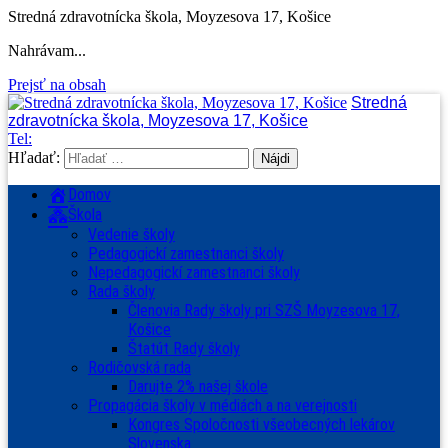
Stredná zdravotnícka škola, Moyzesova 17, Košice
Nahrávam...
Prejsť na obsah
Stredná
zdravotnícka škola, Moyzesova 17, Košice
Tel:
Hľadať:
Domov
Škola
Vedenie školy
Pedagogickí zamestnanci školy
Nepedagogickí zamestnanci školy
Rada školy
Členovia Rady školy pri SZŠ Moyzesova 17,
Košice
Štatút Rady školy
Rodičovská rada
Darujte 2% našej škole
Propagácia školy v médiách a na verejnosti
Kongres Spoločnosti všeobecných lekárov
Slovenska