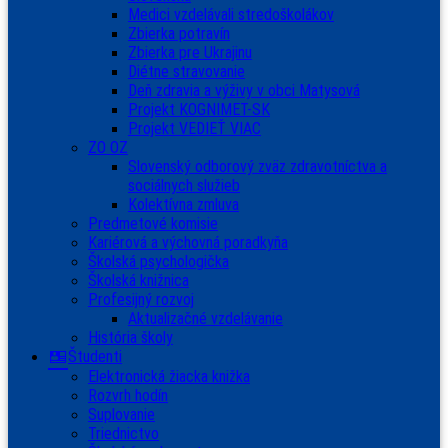
Medici vzdelávali stredoškolákov
Zbierka potravín
Zbierka pre Ukrajinu
Diétne stravovanie
Deň zdravia a výživy v obci Matysová
Projekt KOGNIMET-SK
Projekt VEDIEŤ VIAC
ZO OZ
Slovenský odborový zväz zdravotníctva a
sociálnych služieb
Kolektívna zmluva
Predmetové komisie
Kariérová a výchovná poradkyňa
Školská psychologička
Školská knižnica
Profesijný rozvoj
Aktualizačné vzdelávanie
História školy
Študenti
Elektronická žiacka knižka
Rozvrh hodín
Suplovanie
Triednictvo