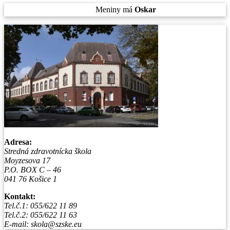
Sobota
, 8. August 2026.
Meniny má
Oskar
, zajtra
Ľubomíra
.
Adresa:
Stredná zdravotnícka škola
Moyzesova 17
P.O. BOX C – 46
041 76 Košice 1
Kontakt:
Tel.č.1: 055/622 11 89
Tel.č.2: 055/622 11 63
E-mail: skola@szske.eu