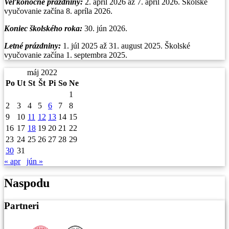
Veľkonočné prázdniny:
2. apríl 2026 až 7. apríl 2026. Školské
vyučovanie začína 8. apríla 2026.
Koniec školského roka:
30. jún 2026.
Letné prázdniny:
1. júl 2025 až 31. august 2025. Školské
vyučovanie začína 1. septembra 2025.
máj 2022
Po
Ut
St
Št
Pi
So
Ne
1
2
3
4
5
6
7
8
9
10
11
12
13
14
15
16
17
18
19
20
21
22
23
24
25
26
27
28
29
30
31
« apr
jún »
Naspodu
Partneri