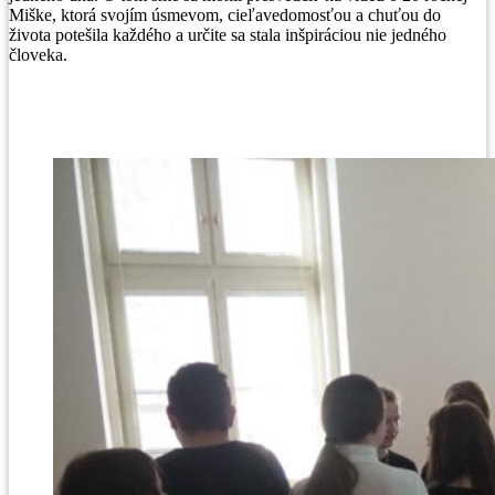
Miške, ktorá svojím úsmevom, cieľavedomosťou a chuťou do
života potešila každého a určite sa stala inšpiráciou nie jedného
človeka.