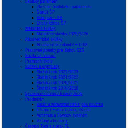
Školský parlament
Zloženie školského parlamentu
Štatút ŠP
Plán práce ŠP
Etický kódex ŠP
Maturitné skúšky
Maturitné skúšky 2025/2026
Absolventské skúšky
Absolventské skúšky – DOM
Pracovné ponuky pre žiakov SZŠ
Krúžková činnosť
Premianti školy
Súťaže a olympiády
Školský rok 2022/2023
Školský rok 2021/2022
Školský rok 2020/2021
Školský rok 2019/2020
Významné osobnosti našej školy
Prednášky
Kaser a zdravotné riziká jeho použitia
Internet – dobrý sluha, zlý pán
Autizmus a Downov syndróm
Vzťahy a hodnoty
Časopis Teória a prax FL