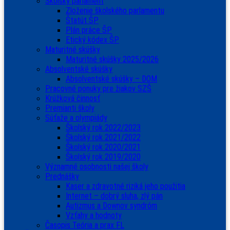
Školský parlament
Zloženie školského parlamentu
Štatút ŠP
Plán práce ŠP
Etický kódex ŠP
Maturitné skúšky
Maturitné skúšky 2025/2026
Absolventské skúšky
Absolventské skúšky – DOM
Pracovné ponuky pre žiakov SZŠ
Krúžková činnosť
Premianti školy
Súťaže a olympiády
Školský rok 2022/2023
Školský rok 2021/2022
Školský rok 2020/2021
Školský rok 2019/2020
Významné osobnosti našej školy
Prednášky
Kaser a zdravotné riziká jeho použitia
Internet – dobrý sluha, zlý pán
Autizmus a Downov syndróm
Vzťahy a hodnoty
Časopis Teória a prax FL