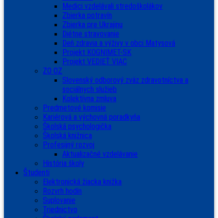
Medici vzdelávali stredoškolákov
Zbierka potravín
Zbierka pre Ukrajinu
Diétne stravovanie
Deň zdravia a výživy v obci Matysová
Projekt KOGNIMET-SK
Projekt VEDIEŤ VIAC
ZO OZ
Slovenský odborový zväz zdravotníctva a
sociálnych služieb
Kolektívna zmluva
Predmetové komisie
Kariérová a výchovná poradkyňa
Školská psychologička
Školská knižnica
Profesijný rozvoj
Aktualizačné vzdelávanie
História školy
Študenti
Elektronická žiacka knižka
Rozvrh hodín
Suplovanie
Triednictvo