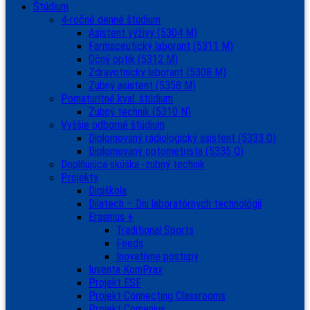
Štúdium
4-ročné denné štúdium
Asistent výživy (5304 M)
Farmaceutický laborant (5311 M)
Očný optik (5312 M)
Zdravotnícky laborant (5308 M)
Zubný asistent (5358 M)
Pomaturitné kval. štúdium
Zubný technik (5310 N)
Vyššie odborné štúdium
Diplomovaný rádiologický asistent (5333 Q)
Diplomovaný optometrista (5335 Q)
Doplňujúca skúška -zubný technik
Projekty
Digiškola
Dilatech – Dni laboratórnych technológií
Erasmus +
Traditional Sports
Feeds
Inovatívne postupy
Iuventa KomPrax
Projekt ESF
Projekt Connecting Classrooms
Projekt Comenius