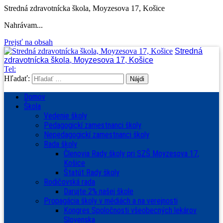
Stredná zdravotnícka škola, Moyzesova 17, Košice
Nahrávam...
Prejsť na obsah
Stredná
zdravotnícka škola, Moyzesova 17, Košice
Tel:
Hľadať:
Domov
Škola
Vedenie školy
Pedagogickí zamestnanci školy
Nepedagogickí zamestnanci školy
Rada školy
Členovia Rady školy pri SZŠ Moyzesova 17,
Košice
Štatút Rady školy
Rodičovská rada
Darujte 2% našej škole
Propagácia školy v médiách a na verejnosti
Kongres Spoločnosti všeobecných lekárov
Slovenska