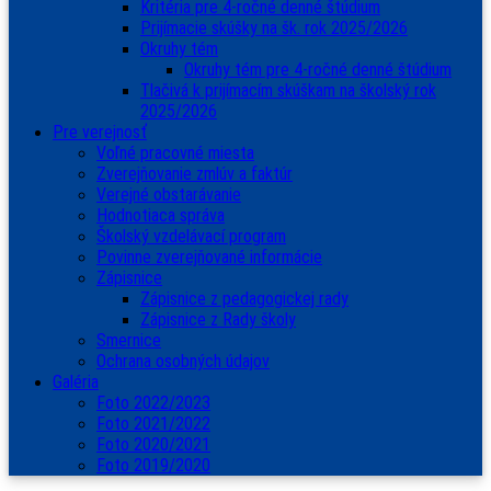
Kritéria pre 4-ročné denné štúdium
Prijímacie skúšky na šk. rok 2025/2026
Okruhy tém
Okruhy tém pre 4-ročné denné štúdium
Tlačivá k prijímacím skúškam na školský rok
2025/2026
Pre verejnosť
Voľné pracovné miesta
Zverejňovanie zmlúv a faktúr
Verejné obstarávanie
Hodnotiaca správa
Školský vzdelávací program
Povinne zverejňované informácie
Zápisnice
Zápisnice z pedagogickej rady
Zápisnice z Rady školy
Smernice
Ochrana osobných údajov
Galéria
Foto 2022/2023
Foto 2021/2022
Foto 2020/2021
Foto 2019/2020