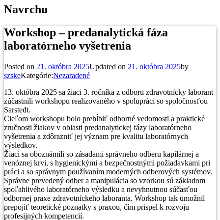
Navrchu
Workshop – predanalytická fáza
laboratórneho vyšetrenia
Posted on
21. októbra 2025
Updated on
21. októbra 2025
by
szske
Kategórie:
Nezaradené
13. októbra 2025 sa žiaci 3. ročníka z odboru zdravotnícky laborant
zúčastnili workshopu realizovaného v spolupráci so spoločnosťou
Sarstedt.
Cieľom workshopu bolo prehĺbiť odborné vedomosti a praktické
zručnosti žiakov v oblasti predanalytickej fázy laboratórneho
vyšetrenia a zdôrazniť jej význam pre kvalitu laboratórnych
výsledkov.
Žiaci sa oboznámili so zásadami správneho odberu kapilárnej a
venóznej krvi, s hygienickými a bezpečnostnými požiadavkami pri
práci a so správnym používaním moderných odberových systémov.
Správne prevedený odber a manipulácia so vzorkou sú základom
spoľahlivého laboratórneho výsledku a nevyhnutnou súčasťou
odbornej praxe zdravotníckeho laboranta. Workshop tak umožnil
prepojiť teoretické poznatky s praxou, čím prispel k rozvoju
profesijných kompetencií.