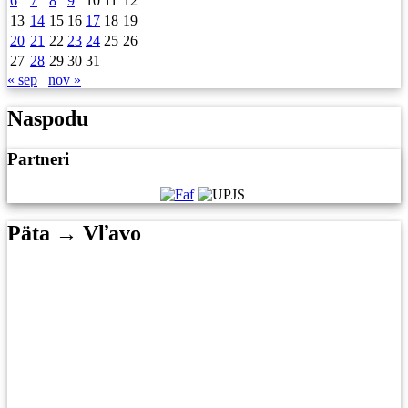
6
7
8
9
10
11
12
13
14
15
16
17
18
19
20
21
22
23
24
25
26
27
28
29
30
31
« sep
nov »
Naspodu
Partneri
Päta → Vľavo