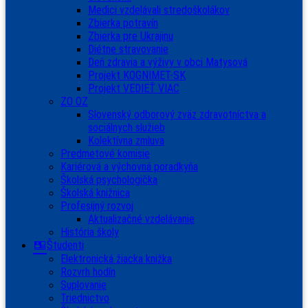
Medici vzdelávali stredoškolákov
Zbierka potravín
Zbierka pre Ukrajinu
Diétne stravovanie
Deň zdravia a výživy v obci Matysová
Projekt KOGNIMET-SK
Projekt VEDIEŤ VIAC
ZO OZ
Slovenský odborový zväz zdravotníctva a
sociálnych služieb
Kolektívna zmluva
Predmetové komisie
Kariérová a výchovná poradkyňa
Školská psychologička
Školská knižnica
Profesijný rozvoj
Aktualizačné vzdelávanie
História školy
Študenti
Elektronická žiacka knižka
Rozvrh hodín
Suplovanie
Triednictvo