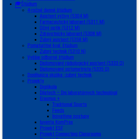
Štúdium
4-ročné denné štúdium
Asistent výživy (5304 M)
Farmaceutický laborant (5311 M)
Očný optik (5312 M)
Zdravotnícky laborant (5308 M)
Zubný asistent (5358 M)
Pomaturitné kval. štúdium
Zubný technik (5310 N)
Vyššie odborné štúdium
Diplomovaný rádiologický asistent (5333 Q)
Diplomovaný optometrista (5335 Q)
Doplňujúca skúška -zubný technik
Projekty
Digiškola
Dilatech – Dni laboratórnych technológií
Erasmus +
Traditional Sports
Feeds
Inovatívne postupy
Iuventa KomPrax
Projekt ESF
Projekt Connecting Classrooms