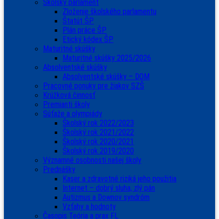
Školský parlament
Zloženie školského parlamentu
Štatút ŠP
Plán práce ŠP
Etický kódex ŠP
Maturitné skúšky
Maturitné skúšky 2025/2026
Absolventské skúšky
Absolventské skúšky – DOM
Pracovné ponuky pre žiakov SZŠ
Krúžková činnosť
Premianti školy
Súťaže a olympiády
Školský rok 2022/2023
Školský rok 2021/2022
Školský rok 2020/2021
Školský rok 2019/2020
Významné osobnosti našej školy
Prednášky
Kaser a zdravotné riziká jeho použitia
Internet – dobrý sluha, zlý pán
Autizmus a Downov syndróm
Vzťahy a hodnoty
Časopis Teória a prax FL