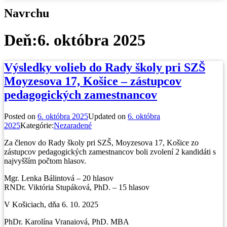
Navrchu
Deň:
6. októbra 2025
Výsledky volieb do Rady školy pri SZŠ
Moyzesova 17, Košice – zástupcov
pedagogických zamestnancov
Posted on
6. októbra 2025
Updated on
6. októbra
2025
Kategórie:
Nezaradené
Za členov do Rady školy pri SZŠ, Moyzesova 17, Košice zo
zástupcov pedagogických zamestnancov boli zvolení 2 kandidáti s
najvyšším počtom hlasov.
Mgr. Lenka Bálintová – 20 hlasov
RNDr. Viktória Stupáková, PhD. – 15 hlasov
V Košiciach, dňa 6. 10. 2025
PhDr. Karolína Vranaiová, PhD. MBA