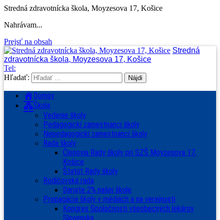
Stredná zdravotnícka škola, Moyzesova 17, Košice
Nahrávam...
Prejsť na obsah
Stredná
zdravotnícka škola, Moyzesova 17, Košice
Tel:
Hľadať:
Domov
Škola
Vedenie školy
Pedagogickí zamestnanci školy
Nepedagogickí zamestnanci školy
Rada školy
Členovia Rady školy pri SZŠ Moyzesova 17,
Košice
Štatút Rady školy
Rodičovská rada
Darujte 2% našej škole
Propagácia školy v médiách a na verejnosti
Kongres Spoločnosti všeobecných lekárov
Slovenska