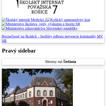
Bezpečnosť na školách –
brožúry odboru prevencie
kriminality
MV
SR
Pravý sidebar
Piatok
, 7. August 2026.
Meniny má
Štefánia
, zajtra
Oskar
.