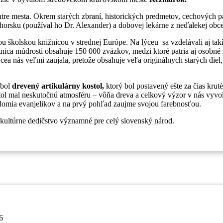
centre mesta. Okrem starých zbraní, historických predmetov, cechových
horsku (používal ho Dr. Alexander) a dobovej lekárne z neďalekej obc
ou školskou knižnicou v strednej Európe. Na lýceu sa vzdelávali aj tak
ca múdrosti obsahuje 150 000 zväzkov, medzi ktoré patria aj osobné z
cea nás veľmi zaujala, pretože obsahuje veľa originálnych starých diel, p
 bol
drevený artikulárny kostol,
ktorý bol postavený ešte za čias kru
ol mal neskutočnú atmosféru – vôňa dreva a celkový výzor v nás vyvolá
edomia evanjelikov a na prvý pohľad zaujme svojou farebnosťou.
j kultúrne dedičstvo významné pre celý slovenský národ.
6