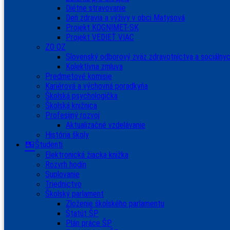
Diétne stravovanie
Deň zdravia a výživy v obci Matysová
Projekt KOGNIMET-SK
Projekt VEDIEŤ VIAC
ZO OZ
Slovenský odborový zväz zdravotníctva a sociálnyc
Kolektívna zmluva
Predmetové komisie
Kariérová a výchovná poradkyňa
Školská psychologička
Školská knižnica
Profesijný rozvoj
Aktualizačné vzdelávanie
História školy
Študenti
Elektronická žiacka knižka
Rozvrh hodín
Suplovanie
Triednictvo
Školský parlament
Zloženie školského parlamentu
Štatút ŠP
Plán práce ŠP