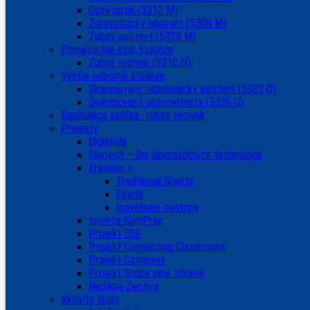
Očný optik (5312 M)
Zdravotnícky laborant (5308 M)
Zubný asistent (5358 M)
Pomaturitné kval. štúdium
Zubný technik (5310 N)
Vyššie odborné štúdium
Diplomovaný rádiologický asistent (5333 Q)
Diplomovaný optometrista (5335 Q)
Doplňujúca skúška -zubný technik
Projekty
Digiškola
Dilatech – Dni laboratórnych technológií
Erasmus +
Traditional Sports
Feeds
Inovatívne postupy
Iuventa KomPrax
Projekt ESF
Projekt Connecting Classrooms
Projekt Comenius
Projekt Srdce plné zdravia
Nadácia Zentiva
Aktivity školy