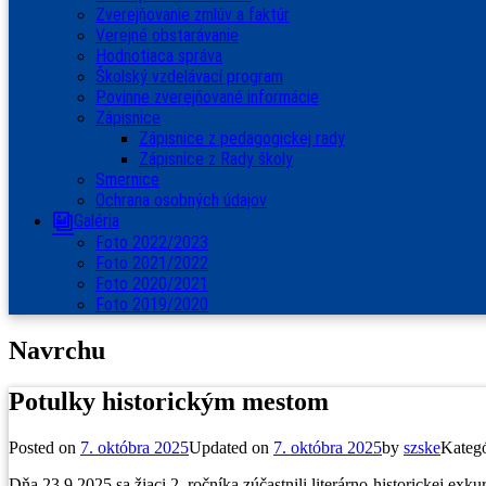
Zverejňovanie zmlúv a faktúr
Verejné obstarávanie
Hodnotiaca správa
Školský vzdelávací program
Povinne zverejňované informácie
Zápisnice
Zápisnice z pedagogickej rady
Zápisnice z Rady školy
Smernice
Ochrana osobných údajov
Galéria
Foto 2022/2023
Foto 2021/2022
Foto 2020/2021
Foto 2019/2020
Navrchu
Potulky historickým mestom
Posted on
7. októbra 2025
Updated on
7. októbra 2025
by
szske
Kategó
Dňa 23.9.2025 sa žiaci 2. ročníka zúčastnili literárno-historickej 