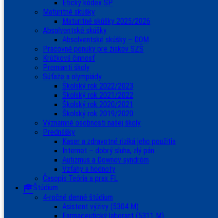
Etický kódex ŠP
Maturitné skúšky
Maturitné skúšky 2025/2026
Absolventské skúšky
Absolventské skúšky – DOM
Pracovné ponuky pre žiakov SZŠ
Krúžková činnosť
Premianti školy
Súťaže a olympiády
Školský rok 2022/2023
Školský rok 2021/2022
Školský rok 2020/2021
Školský rok 2019/2020
Významné osobnosti našej školy
Prednášky
Kaser a zdravotné riziká jeho použitia
Internet – dobrý sluha, zlý pán
Autizmus a Downov syndróm
Vzťahy a hodnoty
Časopis Teória a prax FL
Štúdium
4-ročné denné štúdium
Asistent výživy (5304 M)
Farmaceutický laborant (5311 M)