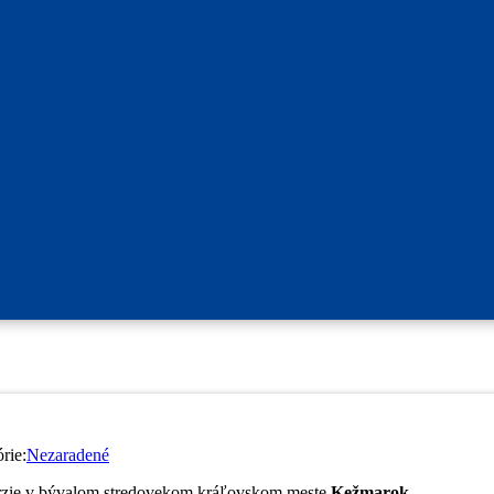
rie:
Nezaradené
exkurzie v bývalom stredovekom kráľovskom meste
Kežmarok.