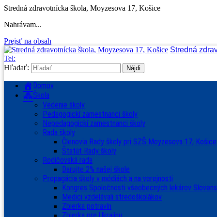
Stredná zdravotnícka škola, Moyzesova 17, Košice
Nahrávam...
Prejsť na obsah
Stredná zdra
Tel:
Hľadať:
Domov
Škola
Vedenie školy
Pedagogickí zamestnanci školy
Nepedagogickí zamestnanci školy
Rada školy
Členovia Rady školy pri SZŠ Moyzesova 17, Košice
Štatút Rady školy
Rodičovská rada
Darujte 2% našej škole
Propagácia školy v médiách a na verejnosti
Kongres Spoločnosti všeobecných lekárov Sloven
Medici vzdelávali stredoškolákov
Zbierka potravín
Zbierka pre Ukrajinu