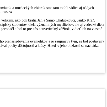
 pamiatok a umeleckých zbierok sme tam mohli vidieť aj nádych
e Ľubica.
í velikáni, ako boli bratia Ján a Samo Chalupkovci, Janko Kráľ,
ápisky študentov, diela významných mysliteľov, ale aj vedecké diela
rvotlačí a bol to pre nás neuveriteľný zážitok, vidieť ich na vlastné
tého prenasledovania evanjelikov a je zaujímavý tým, že bol postavený
val pocity dôstojnosti a krásy. Hneď v jeho blízkosti sa nachádza