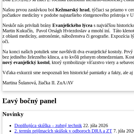
Našou prvou zastávkou bol
Kežmarský hrad
, týčiaci sa priamo v 
počiatkov medicíny v podobe najstaršieho röntgenového prístroja v U
Neskôr nás privítali brány
Evanjelického lýcea
s najväčšou historick
Martin Kukučín, Pavol Orságh Hviezdoslav a mnohí iní. Táto klenotni
z oblasti medicíny, astronómie, náboženstva či geografie. Expozícia lý
oči.
Na konci našich potuliek sme navštívili dva evanjelické kostoly. Prvý
bez jediného železného klinca, a to kvôli prísnym obmedzeniam. Kost
nový evanjelický kostol
, ktorý symbolizuje víťazstvo viery a sebav
Vďaka exkurzii sme nespoznali len historické pamiatky a fakty, ale a
Martina Šulanová, žiačka II. ZuA/AV
Ľavý bočný panel
Novinky
Doplňujúca skúška – zubný technik
22. júla 2026
2. termín prijímacích skúšok v odboroch DRA a ZT
7. júla 202