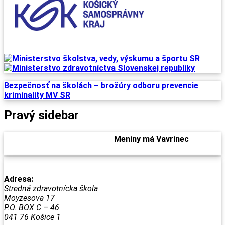
Bezpečnosť na školách –
brožúry odboru prevencie
kriminality
MV SR
Pravý sidebar
Pondelok
, 10. August 2026.
Meniny má
Vavrinec
, zajtra
Zuzana
.
Adresa:
Stredná zdravotnícka škola
Moyzesova 17
P.O. BOX C – 46
041 76 Košice 1