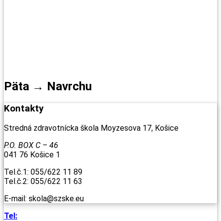
Päta → Navrchu
Kontakty
Stredná zdravotnícka škola Moyzesova 17, Košice
P.O. BOX C – 46
041 76 Košice 1
Tel.č.1: 055/622 11 89
Tel.č.2: 055/622 11 63
E-mail: skola@szske.eu
Tel: