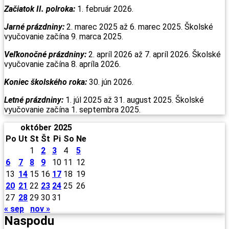
Začiatok II. polroka:
1. február 2026.
Jarné prázdniny:
2. marec 2025 až 6. marec 2025. Školské
vyučovanie začína 9. marca 2025.
Veľkonočné prázdniny:
2. apríl 2026 až 7. apríl 2026. Školské
vyučovanie začína 8. apríla 2026.
Koniec školského roka:
30. jún 2026.
Letné prázdniny:
1. júl 2025 až 31. august 2025. Školské
vyučovanie začína 1. septembra 2025.
október 2025
Po
Ut
St
Št
Pi
So
Ne
1
2
3
4
5
6
7
8
9
10
11
12
13
14
15
16
17
18
19
20
21
22
23
24
25
26
27
28
29
30
31
« sep
nov »
Naspodu