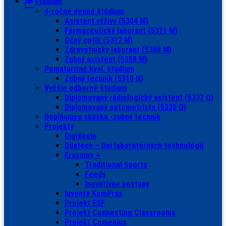
Štúdium
4-ročné denné štúdium
Asistent výživy (5304 M)
Farmaceutický laborant (5311 M)
Očný optik (5312 M)
Zdravotnícky laborant (5308 M)
Zubný asistent (5358 M)
Pomaturitné kval. štúdium
Zubný technik (5310 N)
Vyššie odborné štúdium
Diplomovaný rádiologický asistent (5333 Q)
Diplomovaný optometrista (5335 Q)
Doplňujúca skúška -zubný technik
Projekty
Digiškola
Dilatech – Dni laboratórnych technológií
Erasmus +
Traditional Sports
Feeds
Inovatívne postupy
Iuventa KomPrax
Projekt ESF
Projekt Connecting Classrooms
Projekt Comenius