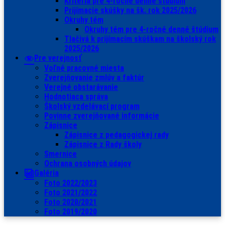
Kritéria pre 4-ročné denné štúdium
Prijímacie skúšky na šk. rok 2025/2026
Okruhy tém
Okruhy tém pre 4-ročné denné štúdium
Tlačivá k prijímacím skúškam na školský rok
2025/2026
Pre verejnosť
Voľné pracovné miesta
Zverejňovanie zmlúv a faktúr
Verejné obstarávanie
Hodnotiaca správa
Školský vzdelávací program
Povinne zverejňované informácie
Zápisnice
Zápisnice z pedagogickej rady
Zápisnice z Rady školy
Smernice
Ochrana osobných údajov
Galéria
Foto 2022/2023
Foto 2021/2022
Foto 2020/2021
Foto 2019/2020