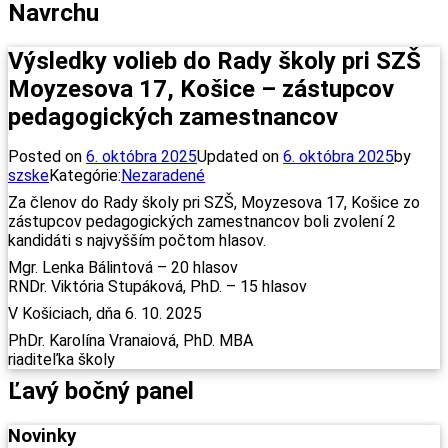
Navrchu
Výsledky volieb do Rady školy pri SZŠ
Moyzesova 17, Košice – zástupcov
pedagogických zamestnancov
Posted on
6. októbra 2025
Updated on
6. októbra 2025
by
szske
Kategórie:
Nezaradené
Za členov do Rady školy pri SZŠ, Moyzesova 17, Košice zo
zástupcov pedagogických zamestnancov boli zvolení 2
kandidáti s najvyšším počtom hlasov.
Mgr. Lenka Bálintová – 20 hlasov
RNDr. Viktória Stupáková, PhD. – 15 hlasov
V Košiciach, dňa 6. 10. 2025
PhDr. Karolína Vranaiová, PhD. MBA
riaditeľka školy
Ľavý bočný panel
Novinky