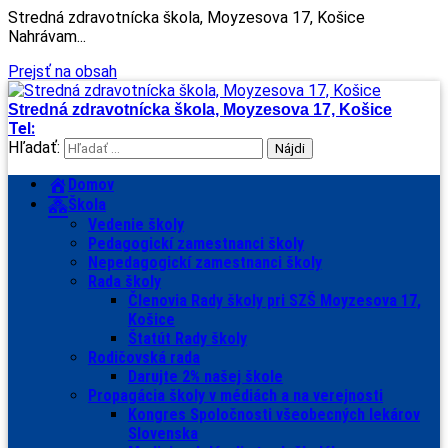
Stredná zdravotnícka škola, Moyzesova 17, Košice
Nahrávam...
Prejsť na obsah
Stredná zdravotnícka škola, Moyzesova 17, Košice
Tel:
Hľadať:
Domov
Škola
Vedenie školy
Pedagogickí zamestnanci školy
Nepedagogickí zamestnanci školy
Rada školy
Členovia Rady školy pri SZŠ Moyzesova 17,
Košice
Štatút Rady školy
Rodičovská rada
Darujte 2% našej škole
Propagácia školy v médiách a na verejnosti
Kongres Spoločnosti všeobecných lekárov
Slovenska