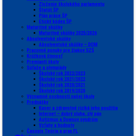
Zloženie školského parlamentu
Štatút ŠP
Plán práce ŠP
Etický kódex ŠP
Maturitné skúšky
Maturitné skúšky 2025/2026
Absolventské skúšky
Absolventské skúšky – DOM
Pracovné ponuky pre žiakov SZŠ
Krúžková činnosť
Premianti školy
Súťaže a olympiády
Školský rok 2022/2023
Školský rok 2021/2022
Školský rok 2020/2021
Školský rok 2019/2020
Významné osobnosti našej školy
Prednášky
Kaser a zdravotné riziká jeho použitia
Internet – dobrý sluha, zlý pán
Autizmus a Downov syndróm
Vzťahy a hodnoty
Časopis Teória a prax FL