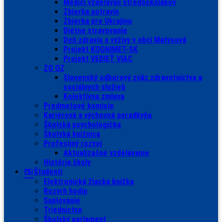
Medici vzdelávali stredoškolákov
Zbierka potravín
Zbierka pre Ukrajinu
Diétne stravovanie
Deň zdravia a výživy v obci Matysová
Projekt KOGNIMET-SK
Projekt VEDIEŤ VIAC
ZO OZ
Slovenský odborový zväz zdravotníctva a
sociálnych služieb
Kolektívna zmluva
Predmetové komisie
Kariérová a výchovná poradkyňa
Školská psychologička
Školská knižnica
Profesijný rozvoj
Aktualizačné vzdelávanie
História školy
Študenti
Elektronická žiacka knižka
Rozvrh hodín
Suplovanie
Triednictvo
Školský parlament