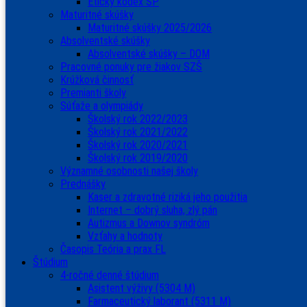
Etický kódex ŠP
Maturitné skúšky
Maturitné skúšky 2025/2026
Absolventské skúšky
Absolventské skúšky – DOM
Pracovné ponuky pre žiakov SZŠ
Krúžková činnosť
Premianti školy
Súťaže a olympiády
Školský rok 2022/2023
Školský rok 2021/2022
Školský rok 2020/2021
Školský rok 2019/2020
Významné osobnosti našej školy
Prednášky
Kaser a zdravotné riziká jeho použitia
Internet – dobrý sluha, zlý pán
Autizmus a Downov syndróm
Vzťahy a hodnoty
Časopis Teória a prax FL
Štúdium
4-ročné denné štúdium
Asistent výživy (5304 M)
Farmaceutický laborant (5311 M)