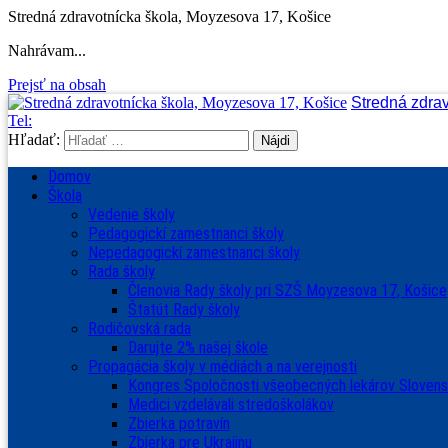
Stredná zdravotnícka škola, Moyzesova 17, Košice
Nahrávam...
Prejsť na obsah
Stredná zdra
Tel:
Hľadať:
Domov
Škola
Vedenie školy
Pedagogickí zamestnanci školy
Nepedagogickí zamestnanci školy
Rada školy
Členovia Rady školy pri SZŠ Moyzesova 17, Košice
Štatút Rady školy
Rodičovská rada
Darujte 2% našej škole
Propagácia školy v médiách a na verejnosti
Kongres Spoločnosti všeobecných lekárov Sloven
Medici vzdelávali stredoškolákov
Zbierka potravín
Zbierka pre Ukrajinu