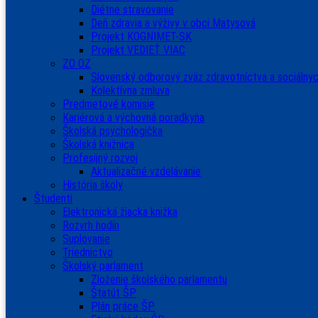
Diétne stravovanie
Deň zdravia a výživy v obci Matysová
Projekt KOGNIMET-SK
Projekt VEDIEŤ VIAC
ZO OZ
Slovenský odborový zväz zdravotníctva a sociálnyc
Kolektívna zmluva
Predmetové komisie
Kariérová a výchovná poradkyňa
Školská psychologička
Školská knižnica
Profesijný rozvoj
Aktualizačné vzdelávanie
História školy
Študenti
Elektronická žiacka knižka
Rozvrh hodín
Suplovanie
Triednictvo
Školský parlament
Zloženie školského parlamentu
Štatút ŠP
Plán práce ŠP