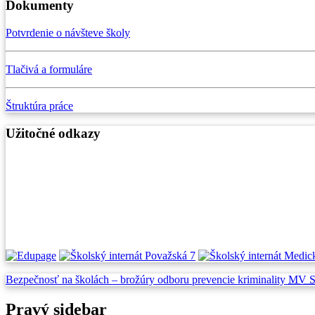
Dokumenty
Potvrdenie o návšteve školy
Tlačivá a formuláre
Štruktúra práce
Užitočné odkazy
Bezpečnosť na školách –
brožúry odboru prevencie
kriminality
MV 
Pravý sidebar