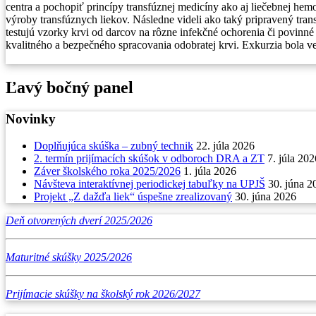
centra a pochopiť princípy transfúznej medicíny ako aj liečebnej hemo
výroby transfúznych liekov. Následne videli ako taký pripravený trans
testujú vzorky krvi od darcov na rôzne infekčné ochorenia či povinn
kvalitného a bezpečného spracovania odobratej krvi. Exkurzia bola ve
Ľavý bočný panel
Novinky
Doplňujúca skúška – zubný technik
22. júla 2026
2. termín prijímacích skúšok v odboroch DRA a ZT
7. júla 202
Záver školského roka 2025/2026
1. júla 2026
Návšteva interaktívnej periodickej tabuľky na UPJŠ
30. júna 2
Projekt „Z dažďa liek“ úspešne zrealizovaný
30. júna 2026
Deň otvorených dverí 2025/2026
Maturitné skúšky 2025/2026
Prijímacie skúšky na školský rok 2026/2027