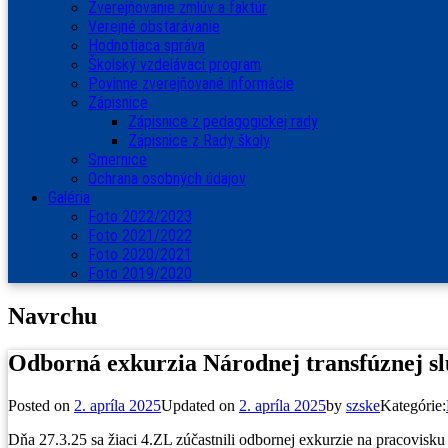
Zverejňovanie zmlúv a faktúr
Verejné obstarávanie
Hodnotiaca správa
Školský vzdelávací program
Povinne zverejňované informácie
Zápisnice
Zápisnice z pedagogickej rady
Zápisnice z Rady školy
Smernice
Ochrana osobných údajov
Galéria
Foto 2022/2023
Foto 2021/2022
Foto 2020/2021
Foto 2019/2020
Navrchu
Odborná exkurzia Národnej transfúznej s
Posted on
2. apríla 2025
Updated on
2. apríla 2025
by
szske
Kategórie:
Dňa 27.3.25 sa žiaci 4.ZL zúčastnili odbornej exkurzie na pracovi