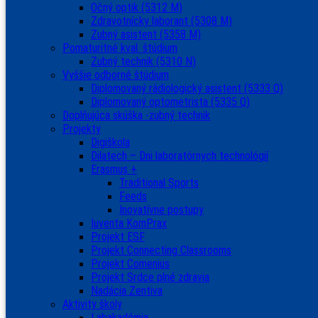
Očný optik (5312 M)
Zdravotnícky laborant (5308 M)
Zubný asistent (5358 M)
Pomaturitné kval. štúdium
Zubný technik (5310 N)
Vyššie odborné štúdium
Diplomovaný rádiologický asistent (5333 Q)
Diplomovaný optometrista (5335 Q)
Doplňujúca skúška -zubný technik
Projekty
Digiškola
Dilatech – Dni laboratórnych technológií
Erasmus +
Traditional Sports
Feeds
Inovatívne postupy
Iuventa KomPrax
Projekt ESF
Projekt Connecting Classrooms
Projekt Comenius
Projekt Srdce plné zdravia
Nadácia Zentiva
Aktivity školy
Labakadémia