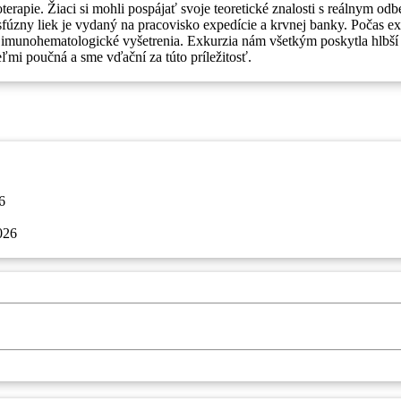
terapie. Žiaci si mohli pospájať svoje teoretické znalosti s reálnym od
fúzny liek je vydaný na pracovisko expedície a krvnej banky. Počas exk
é imunohematologické vyšetrenia. Exkurzia nám všetkým poskytla hlbší 
ľmi poučná a sme vďační za túto príležitosť.
6
026