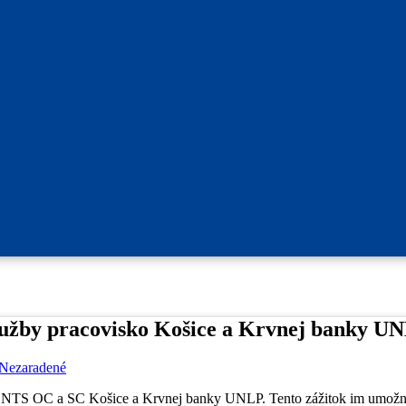
lužby pracovisko Košice a Krvnej banky U
Nezaradené
sku NTS OC a SC Košice a Krvnej banky UNLP. Tento zážitok im umožn