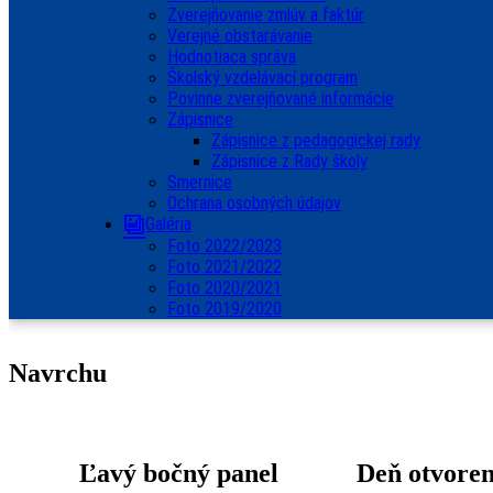
Zverejňovanie zmlúv a faktúr
Verejné obstarávanie
Hodnotiaca správa
Školský vzdelávací program
Povinne zverejňované informácie
Zápisnice
Zápisnice z pedagogickej rady
Zápisnice z Rady školy
Smernice
Ochrana osobných údajov
Galéria
Foto 2022/2023
Foto 2021/2022
Foto 2020/2021
Foto 2019/2020
Navrchu
Ľavý bočný panel
Deň otvore