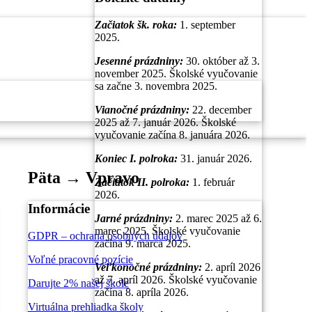
Začiatok šk. roka:
1. september
2025.
Jesenné prázdniny:
30. október až 3.
november 2025. Školské vyučovanie
sa začne 3. novembra 2025.
Vianočné prázdniny
:
22. december
2025 až 7. január 2026. Školské
vyučovanie začína 8. januára 2026.
Koniec I. polroka:
31. január 2026.
Päta → Vpravo
Začiatok II. polroka:
1. február
2026.
Informácie
Jarné prázdniny:
2. marec 2025 až 6.
marec 2025. Školské vyučovanie
GDPR – ochrana osobných údajov
začína 9. marca 2025.
Voľné pracovné pozície
Veľkonočné prázdniny:
2. apríl 2026
až 7. apríl 2026. Školské vyučovanie
Darujte 2% našej škole
začína 8. apríla 2026.
Virtuálna prehliadka školy