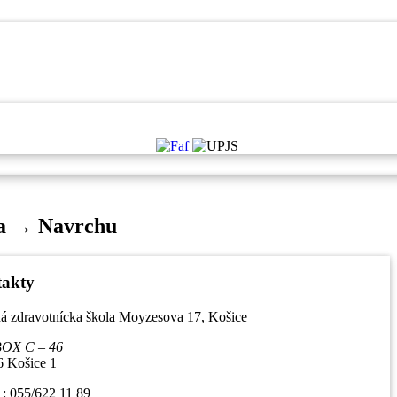
a → Navrchu
akty
ná zdravotnícka škola Moyzesova 17, Košice
BOX C – 46
6 Košice 1
1: 055/622 11 89