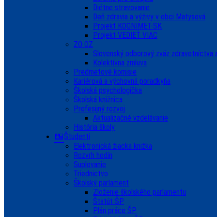
Diétne stravovanie
Deň zdravia a výživy v obci Matysová
Projekt KOGNIMET-SK
Projekt VEDIEŤ VIAC
ZO OZ
Slovenský odborový zväz zdravotníctva a
Kolektívna zmluva
Predmetové komisie
Kariérová a výchovná poradkyňa
Školská psychologička
Školská knižnica
Profesijný rozvoj
Aktualizačné vzdelávanie
História školy
Študenti
Elektronická žiacka knižka
Rozvrh hodín
Suplovanie
Triednictvo
Školský parlament
Zloženie školského parlamentu
Štatút ŠP
Plán práce ŠP