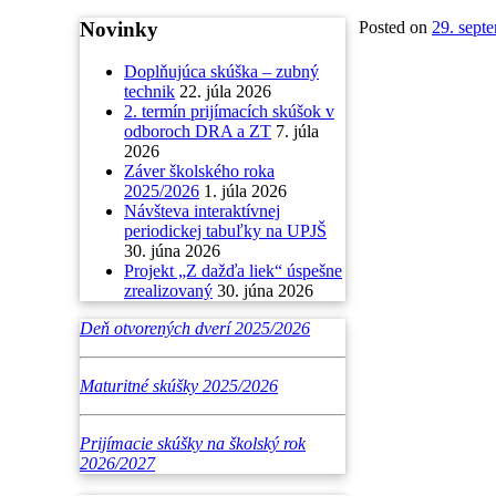
Novinky
Posted on
29. sept
Doplňujúca skúška – zubný
technik
22. júla 2026
2. termín prijímacích skúšok v
odboroch DRA a ZT
7. júla
2026
Záver školského roka
2025/2026
1. júla 2026
Návšteva interaktívnej
periodickej tabuľky na UPJŠ
30. júna 2026
Projekt „Z dažďa liek“ úspešne
zrealizovaný
30. júna 2026
Deň otvorených dverí 2025/2026
Maturitné skúšky 2025/2026
Prijímacie skúšky na školský rok
2026/2027