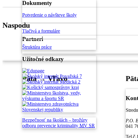
Dokumenty
Potvrdenie o návšteve školy
Naspodu
Tlačivá a formuláre
Partneri
Štruktúra práce
Užitočné odkazy
Päta → Vľavo
Pät
Kont
Stred
Bezpečnosť na školách –
brožúry
P.O. 
odboru prevencie
kriminality
MV SR
041 7
Tel.č.