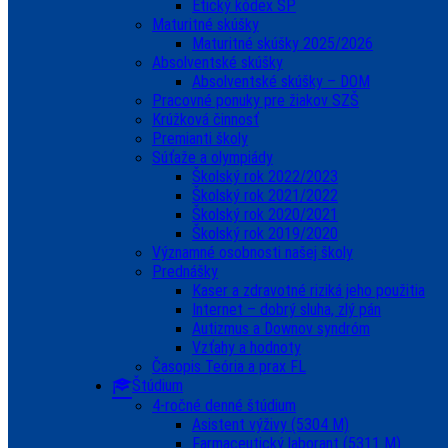
Etický kódex ŠP
Maturitné skúšky
Maturitné skúšky 2025/2026
Absolventské skúšky
Absolventské skúšky – DOM
Pracovné ponuky pre žiakov SZŠ
Krúžková činnosť
Premianti školy
Súťaže a olympiády
Školský rok 2022/2023
Školský rok 2021/2022
Školský rok 2020/2021
Školský rok 2019/2020
Významné osobnosti našej školy
Prednášky
Kaser a zdravotné riziká jeho použitia
Internet – dobrý sluha, zlý pán
Autizmus a Downov syndróm
Vzťahy a hodnoty
Časopis Teória a prax FL
Štúdium
4-ročné denné štúdium
Asistent výživy (5304 M)
Farmaceutický laborant (5311 M)