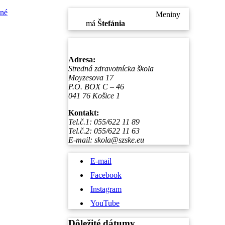
né
Piatok
, 7. August 2026.
Meniny
má
Štefánia
, zajtra
Oskar
.
Adresa:
Stredná zdravotnícka škola
Moyzesova 17
P.O. BOX C – 46
041 76 Košice 1
Kontakt:
Tel.č.1: 055/622 11 89
Tel.č.2: 055/622 11 63
E-mail: skola@szske.eu
E-mail
Facebook
Instagram
YouTube
Dôležité dátumy