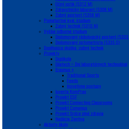
Očný optik (5312 M)
Zdravotnícky laborant (5308 M)
Zubný asistent (5358 M)
Pomaturitné kval. štúdium
Zubný technik (5310 N)
Vyššie odborné štúdium
Diplomovaný rádiologický asistent (5333
Diplomovaný optometrista (5335 Q)
Doplňujúca skúška -zubný technik
Projekty
Digiškola
Dilatech – Dni laboratórnych technológií
Erasmus +
Traditional Sports
Feeds
Inovatívne postupy
Iuventa KomPrax
Projekt ESF
Projekt Connecting Classrooms
Projekt Comenius
Projekt Srdce plné zdravia
Nadácia Zentiva
Aktivity školy