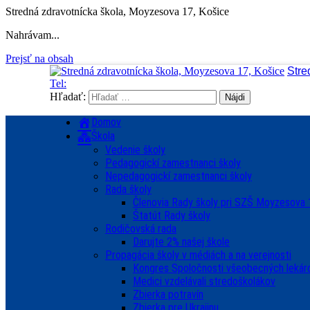
Stredná zdravotnícka škola, Moyzesova 17, Košice
Nahrávam...
Prejsť na obsah
Stre
Tel:
Hľadať:
Domov
Škola
Vedenie školy
Pedagogickí zamestnanci školy
Nepedagogickí zamestnanci školy
Rada školy
Členovia Rady školy pri SZŠ Moyzesova 
Štatút Rady školy
Rodičovská rada
Darujte 2% našej škole
Propagácia školy v médiách a na verejnosti
Kongres Spoločnosti všeobecných lekár
Medici vzdelávali stredoškolákov
Zbierka potravín
Zbierka pre Ukrajinu