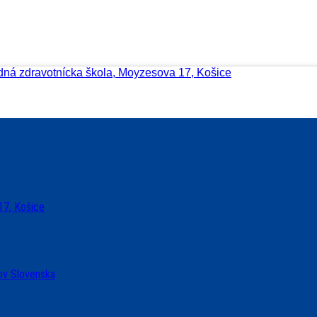
dná zdravotnícka škola, Moyzesova 17, Košice
17, Košice
ov Slovenska