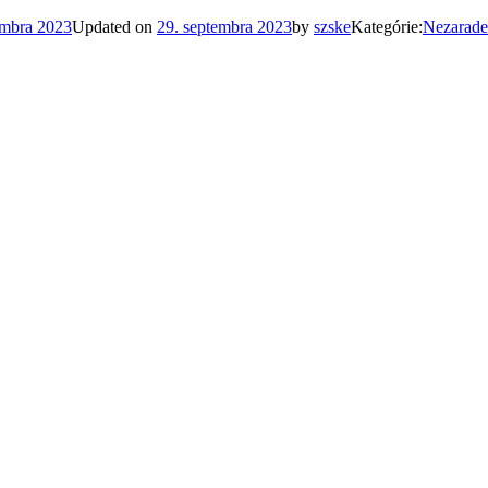
embra 2023
Updated on
29. septembra 2023
by
szske
Kategórie:
Nezarade