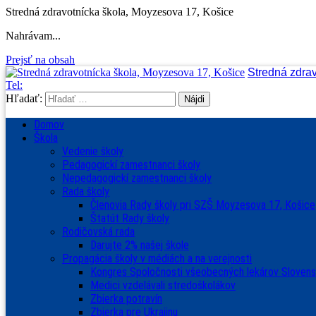
Stredná zdravotnícka škola, Moyzesova 17, Košice
Nahrávam...
Prejsť na obsah
Stredná zdra
Tel:
Hľadať:
Domov
Škola
Vedenie školy
Pedagogickí zamestnanci školy
Nepedagogickí zamestnanci školy
Rada školy
Členovia Rady školy pri SZŠ Moyzesova 17, Košice
Štatút Rady školy
Rodičovská rada
Darujte 2% našej škole
Propagácia školy v médiách a na verejnosti
Kongres Spoločnosti všeobecných lekárov Sloven
Medici vzdelávali stredoškolákov
Zbierka potravín
Zbierka pre Ukrajinu