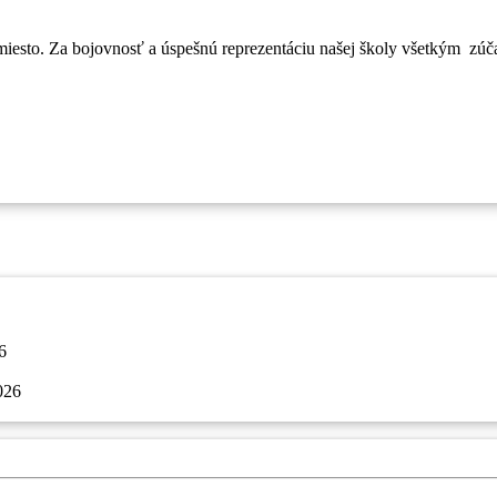
. miesto. Za bojovnosť a úspešnú reprezentáciu našej školy všetkým z
6
026