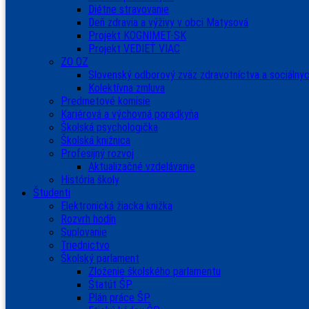
Diétne stravovanie
Deň zdravia a výživy v obci Matysová
Projekt KOGNIMET-SK
Projekt VEDIEŤ VIAC
ZO OZ
Slovenský odborový zväz zdravotníctva a sociálnyc
Kolektívna zmluva
Predmetové komisie
Kariérová a výchovná poradkyňa
Školská psychologička
Školská knižnica
Profesijný rozvoj
Aktualizačné vzdelávanie
História školy
Študenti
Elektronická žiacka knižka
Rozvrh hodín
Suplovanie
Triednictvo
Školský parlament
Zloženie školského parlamentu
Štatút ŠP
Plán práce ŠP