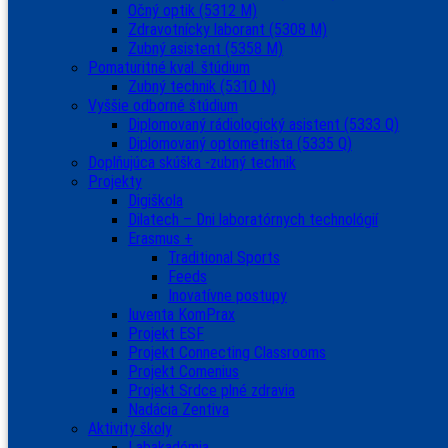
Očný optik (5312 M)
Zdravotnícky laborant (5308 M)
Zubný asistent (5358 M)
Pomaturitné kval. štúdium
Zubný technik (5310 N)
Vyššie odborné štúdium
Diplomovaný rádiologický asistent (5333 Q)
Diplomovaný optometrista (5335 Q)
Doplňujúca skúška -zubný technik
Projekty
Digiškola
Dilatech – Dni laboratórnych technológií
Erasmus +
Traditional Sports
Feeds
Inovatívne postupy
Iuventa KomPrax
Projekt ESF
Projekt Connecting Classrooms
Projekt Comenius
Projekt Srdce plné zdravia
Nadácia Zentiva
Aktivity školy
Labakadémia