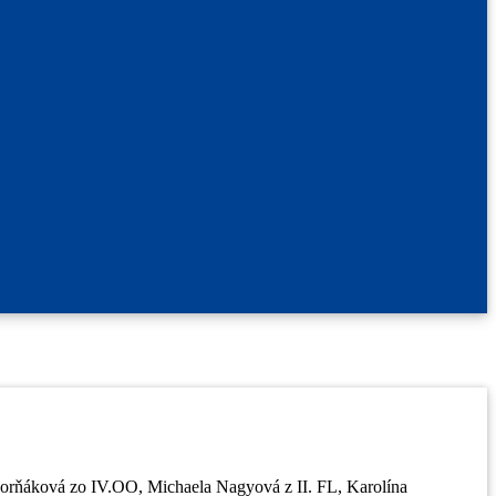
 Horňáková zo IV.OO, Michaela Nagyová z II. FL, Karolína