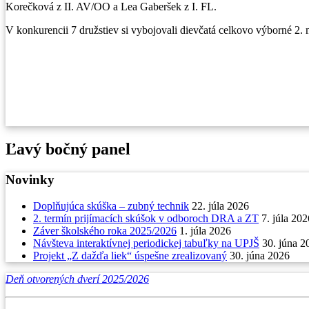
Korečková z II. AV/OO a Lea Gaberšek z I. FL.
V konkurencii 7 družstiev si vybojovali dievčatá celkovo výborné 2
Ľavý bočný panel
Novinky
Doplňujúca skúška – zubný technik
22. júla 2026
2. termín prijímacích skúšok v odboroch DRA a ZT
7. júla 202
Záver školského roka 2025/2026
1. júla 2026
Návšteva interaktívnej periodickej tabuľky na UPJŠ
30. júna 2
Projekt „Z dažďa liek“ úspešne zrealizovaný
30. júna 2026
Deň otvorených dverí 2025/2026