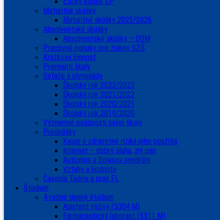
Etický kódex ŠP
Maturitné skúšky
Maturitné skúšky 2025/2026
Absolventské skúšky
Absolventské skúšky – DOM
Pracovné ponuky pre žiakov SZŠ
Krúžková činnosť
Premianti školy
Súťaže a olympiády
Školský rok 2022/2023
Školský rok 2021/2022
Školský rok 2020/2021
Školský rok 2019/2020
Významné osobnosti našej školy
Prednášky
Kaser a zdravotné riziká jeho použitia
Internet – dobrý sluha, zlý pán
Autizmus a Downov syndróm
Vzťahy a hodnoty
Časopis Teória a prax FL
Štúdium
4-ročné denné štúdium
Asistent výživy (5304 M)
Farmaceutický laborant (5311 M)