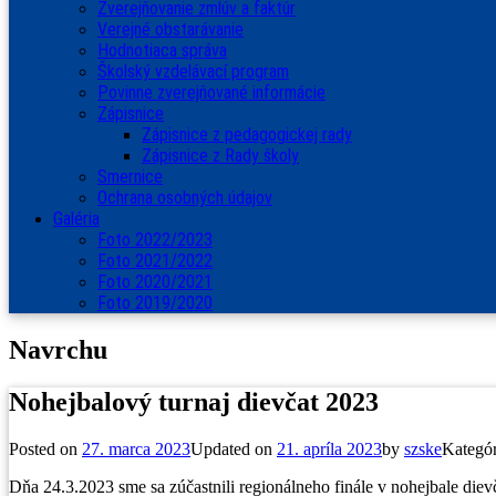
Zverejňovanie zmlúv a faktúr
Verejné obstarávanie
Hodnotiaca správa
Školský vzdelávací program
Povinne zverejňované informácie
Zápisnice
Zápisnice z pedagogickej rady
Zápisnice z Rady školy
Smernice
Ochrana osobných údajov
Galéria
Foto 2022/2023
Foto 2021/2022
Foto 2020/2021
Foto 2019/2020
Navrchu
Nohejbalový turnaj dievčat 2023
Posted on
27. marca 2023
Updated on
21. apríla 2023
by
szske
Kategór
Dňa 24.3.2023 sme sa zúčastnili regionálneho finále v nohejbale di