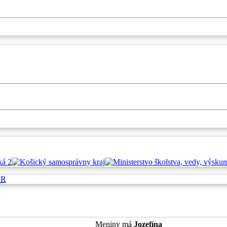
SR
Štvrtok
, 6. August 2026.
Meniny má
Jozefína
, zajtra
Štefánia
.