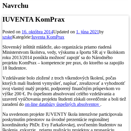
Navrchu
IUVENTA KomPrax
Posted on
16. októbra 2014
Updated on
1. júna 2021
by
szske
Kategórie:
Iuventa KomPrax
Slovenský inštitút mládeže, ako organizácia priamo riadená
Ministerstvom školstva, vedy, výskumu a športu SR aj v školskom
roku 2013/2014 ponúkla možnosť zapojiť sa do Národného
projektu KomPrax – kompetencie pre prax, do ktorého sa zapojilo
18 študentov.
Vzdelávanie bolo zložené z troch víkendových školení, počas
ktorých mali študenti vymyslieť, napísať, zrealizovať a vyhodnotiť
svoj vlastný malý projekt, podporený finančným príspevkom vo
výške 200 €. Po úspešnom absolvovaní celého vzdelávania a
uzavretí vyúčtovania projektu študenti získali osvedčenie a boli tiež
zaradení do
on-line databázy úspešných absolventov
.
Na uvedenom projekte IUVENTY škola intenzívne participovala
poskytnutím priestorov na úvodné prezentácie regionálnej
koordinátorky PhDr. Evy Farkašovskej, uvoľnením študentov na
školenia, exkurzie, priamu realizáciu projektov a propagáciu