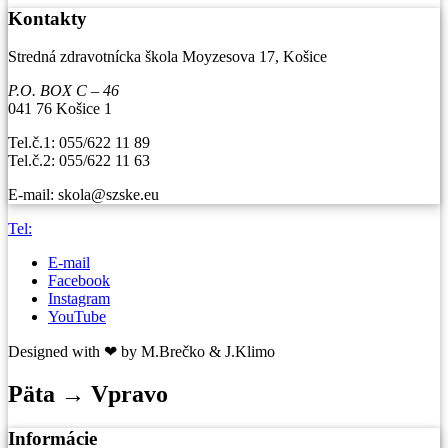
Kontakty
Stredná zdravotnícka škola Moyzesova 17, Košice
P.O. BOX C – 46
041 76 Košice 1
Tel.č.1: 055/622 11 89
Tel.č.2: 055/622 11 63
E-mail: skola@szske.eu
Tel:
E-mail
Facebook
Instagram
YouTube
Designed with ❤ by M.Brečko & J.Klimo
Päta → Vpravo
Informácie