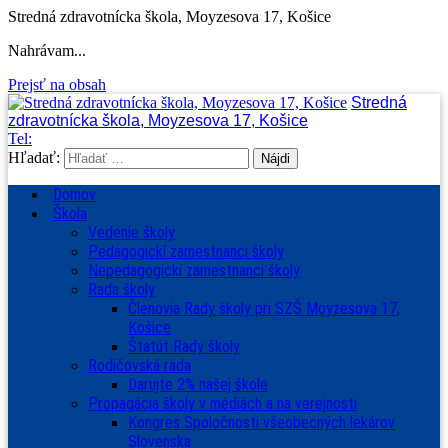
Stredná zdravotnícka škola, Moyzesova 17, Košice
Nahrávam...
Prejsť na obsah
Stredná
zdravotnícka škola, Moyzesova 17, Košice
Tel:
Hľadať:
Domov
Škola
Vedenie školy
Pedagogickí zamestnanci školy
Nepedagogickí zamestnanci školy
Rada školy
Členovia Rady školy pri SZŠ Moyzesova 17,
Košice
Štatút Rady školy
Rodičovská rada
Darujte 2% našej škole
Propagácia školy v médiách a na verejnosti
Kongres Spoločnosti všeobecných lekárov
Slovenska