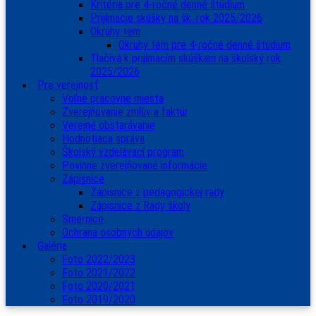
Kritéria pre 4-ročné denné štúdium
Prijímacie skúšky na šk. rok 2025/2026
Okruhy tém
Okruhy tém pre 4-ročné denné štúdium
Tlačivá k prijímacím skúškam na školský rok
2025/2026
Pre verejnosť
Voľné pracovné miesta
Zverejňovanie zmlúv a faktúr
Verejné obstarávanie
Hodnotiaca správa
Školský vzdelávací program
Povinne zverejňované informácie
Zápisnice
Zápisnice z pedagogickej rady
Zápisnice z Rady školy
Smernice
Ochrana osobných údajov
Galéria
Foto 2022/2023
Foto 2021/2022
Foto 2020/2021
Foto 2019/2020