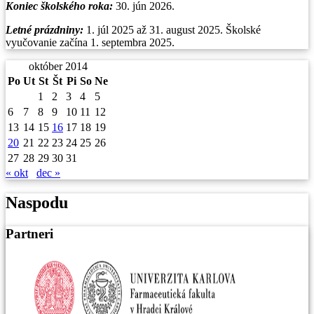
Koniec školského roka:
30. jún 2026.
Letné prázdniny:
1. júl 2025 až 31. august 2025. Školské
vyučovanie začína 1. septembra 2025.
október 2014
Po
Ut
St
Št
Pi
So
Ne
1
2
3
4
5
6
7
8
9
10
11
12
13
14
15
16
17
18
19
20
21
22
23
24
25
26
27
28
29
30
31
« okt
dec »
Naspodu
Partneri