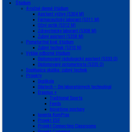
Štúdium
4-ročné denné štúdium
Asistent výživy (5304 M)
Farmaceutický laborant (5311 M)
Očný optik (5312 M)
Zdravotnícky laborant (5308 M)
Zubný asistent (5358 M)
Pomaturitné kval. štúdium
Zubný technik (5310 N)
Vyššie odborné štúdium
Diplomovaný rádiologický asistent (5333 Q)
Diplomovaný optometrista (5335 Q)
Doplňujúca skúška -zubný technik
Projekty
Digiškola
Dilatech – Dni laboratórnych technológií
Erasmus +
Traditional Sports
Feeds
Inovatívne postupy
Iuventa KomPrax
Projekt ESF
Projekt Connecting Classrooms
Projekt Comenius