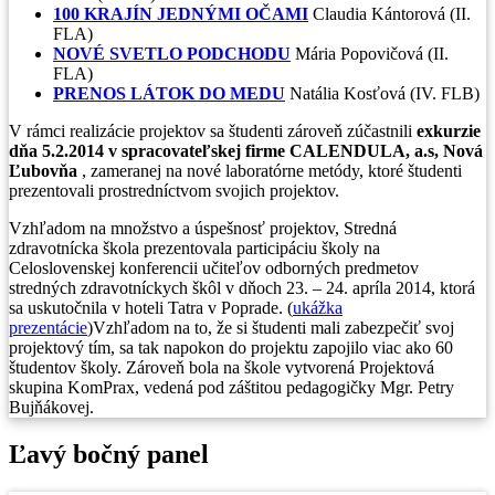
100 KRAJÍN JEDNÝMI OČAMI
Claudia Kántorová (II.
FLA)
NOVÉ SVETLO PODCHODU
Mária Popovičová (II.
FLA)
PRENOS LÁTOK DO MEDU
Natália Kosťová (IV. FLB)
V rámci realizácie projektov sa študenti zároveň zúčastnili
exkurzie
dňa 5.2.2014 v spracovateľskej firme CALENDULA, a.s, Nová
Ľubovňa
, zameranej na nové laboratórne metódy, ktoré študenti
prezentovali prostredníctvom svojich projektov.
Vzhľadom na množstvo a úspešnosť projektov, Stredná
zdravotnícka škola prezentovala participáciu školy na
Celoslovenskej konferencii učiteľov odborných predmetov
stredných zdravotníckych škôl v dňoch 23. – 24. apríla 2014, ktorá
sa uskutočnila v hoteli Tatra v Poprade. (
ukážka
prezentácie
)Vzhľadom na to, že si študenti mali zabezpečiť svoj
projektový tím, sa tak napokon do projektu zapojilo viac ako 60
študentov školy. Zároveň bola na škole vytvorená Projektová
skupina KomPrax, vedená pod záštitou pedagogičky Mgr. Petry
Bujňákovej.
Ľavý bočný panel