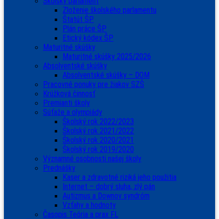
Školský parlament
Zloženie školského parlamentu
Štatút ŠP
Plán práce ŠP
Etický kódex ŠP
Maturitné skúšky
Maturitné skúšky 2025/2026
Absolventské skúšky
Absolventské skúšky – DOM
Pracovné ponuky pre žiakov SZŠ
Krúžková činnosť
Premianti školy
Súťaže a olympiády
Školský rok 2022/2023
Školský rok 2021/2022
Školský rok 2020/2021
Školský rok 2019/2020
Významné osobnosti našej školy
Prednášky
Kaser a zdravotné riziká jeho použitia
Internet – dobrý sluha, zlý pán
Autizmus a Downov syndróm
Vzťahy a hodnoty
Časopis Teória a prax FL