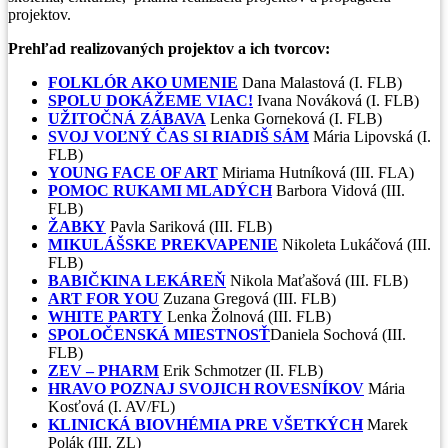
projektov.
Prehľad realizovaných projektov a ich tvorcov:
FOLKLÓR AKO UMENIE
Dana Malastová (I. FLB)
SPOLU DOKÁŽEME VIAC!
Ivana Nováková (I. FLB)
UŽITOČNÁ ZÁBAVA
Lenka Gorneková (I. FLB)
SVOJ VOĽNÝ ČAS SI RIADIŠ SÁM
Mária Lipovská (I.
FLB)
YOUNG FACE OF ART
Miriama Hutníková (III. FLA)
POMOC RUKAMI MLADÝCH
Barbora Vidová (III.
FLB)
ŽABKY
Pavla Sariková (III. FLB)
MIKULÁŠSKE PREKVAPENIE
Nikoleta Lukáčová (III.
FLB)
BABIČKINA LEKÁREŇ
Nikola Maťašová (III. FLB)
ART FOR YOU
Zuzana Gregová (III. FLB)
WHITE PARTY
Lenka Žolnová (III. FLB)
SPOLOČENSKÁ MIESTNOSŤ
Daniela Sochová (III.
FLB)
ZEV – PHARM
Erik Schmotzer (II. FLB)
HRAVO POZNAJ SVOJICH ROVESNÍKOV
Mária
Kosťová (I. AV/FL)
KLINICKÁ BIOVHÉMIA PRE VŠETKÝCH
Marek
Polák (III. ZL)