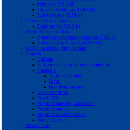
Očný optik (5312 M)
Zdravotnícky laborant (5308 M)
Zubný asistent (5358 M)
Pomaturitné kval. štúdium
Zubný technik (5310 N)
Vyššie odborné štúdium
Diplomovaný rádiologický asistent (5333 Q)
Diplomovaný optometrista (5335 Q)
Doplňujúca skúška -zubný technik
Projekty
Digiškola
Dilatech – Dni laboratórnych technológií
Erasmus +
Traditional Sports
Feeds
Inovatívne postupy
Iuventa KomPrax
Projekt ESF
Projekt Connecting Classrooms
Projekt Comenius
Projekt Srdce plné zdravia
Nadácia Zentiva
Aktivity školy