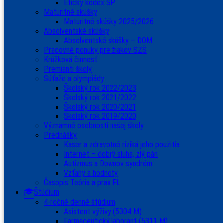
Etický kódex ŠP
Maturitné skúšky
Maturitné skúšky 2025/2026
Absolventské skúšky
Absolventské skúšky – DOM
Pracovné ponuky pre žiakov SZŠ
Krúžková činnosť
Premianti školy
Súťaže a olympiády
Školský rok 2022/2023
Školský rok 2021/2022
Školský rok 2020/2021
Školský rok 2019/2020
Významné osobnosti našej školy
Prednášky
Kaser a zdravotné riziká jeho použitia
Internet – dobrý sluha, zlý pán
Autizmus a Downov syndróm
Vzťahy a hodnoty
Časopis Teória a prax FL
Štúdium
4-ročné denné štúdium
Asistent výživy (5304 M)
Farmaceutický laborant (5311 M)