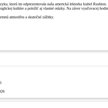
jazyku, ktorú im odprezentovala naša americká lektorka Izabel Rushto
glickej kultúre a položiť aj vlastné otázky. Na záver vyučovacej hodin
jemnú atmosféru a skutočné zážitky.
6
026