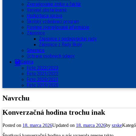
Zverejňovanie zmlúv a faktúr
Verejné obstarávanie
Hodnotiaca správa
Školský vzdelávací program
Povinne zverejňované informácie
Zápisnice
Zápisnice z pedagogickej rady
Zápisnice z Rady školy
Smernice
Ochrana osobných údajov
Galéria
Foto 2022/2023
Foto 2021/2022
Foto 2020/2021
Foto 2019/2020
Navrchu
Konverzačná hodina trochu inak
Posted on
18. marca 2026
Updated on
18. marca 2026
by
szske
Kategó
Štvrtková konverzačná hodina u nás vyzerala presne takto.