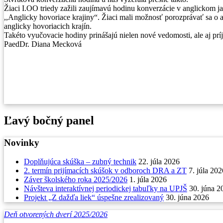
Žiaci I.OO triedy zažili zaujímavú hodinu konverzácie v anglickom 
,,Anglicky hovoriace krajiny“. Žiaci mali možnosť porozprávať sa o an
anglicky hovoriacich krajín.
Takéto vyučovacie hodiny prinášajú nielen nové vedomosti, ale aj prí
PaedDr. Diana Mecková
Ľavý bočný panel
Novinky
Doplňujúca skúška – zubný technik
22. júla 2026
2. termín prijímacích skúšok v odboroch DRA a ZT
7. júla 202
Záver školského roka 2025/2026
1. júla 2026
Návšteva interaktívnej periodickej tabuľky na UPJŠ
30. júna 2
Projekt „Z dažďa liek“ úspešne zrealizovaný
30. júna 2026
Deň otvorených dverí 2025/2026