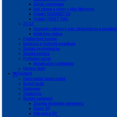
Diétne stravovanie
Deň zdravia a výživy v obci Matysová
Projekt KOGNIMET-SK
Projekt VEDIEŤ VIAC
ZO OZ
Slovenský odborový zväz zdravotníctva a sociálnyc
Kolektívna zmluva
Predmetové komisie
Kariérová a výchovná poradkyňa
Školská psychologička
Školská knižnica
Profesijný rozvoj
Aktualizačné vzdelávanie
História školy
Študenti
Elektronická žiacka knižka
Rozvrh hodín
Suplovanie
Triednictvo
Školský parlament
Zloženie školského parlamentu
Štatút ŠP
Plán práce ŠP