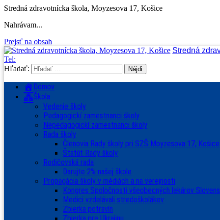
Stredná zdravotnícka škola, Moyzesova 17, Košice
Nahrávam...
Prejsť na obsah
Stredná zdra
Tel:
Hľadať:
Domov
Škola
Vedenie školy
Pedagogickí zamestnanci školy
Nepedagogickí zamestnanci školy
Rada školy
Členovia Rady školy pri SZŠ Moyzesova 17, Košice
Štatút Rady školy
Rodičovská rada
Darujte 2% našej škole
Propagácia školy v médiách a na verejnosti
Kongres Spoločnosti všeobecných lekárov Sloven
Medici vzdelávali stredoškolákov
Zbierka potravín
Zbierka pre Ukrajinu