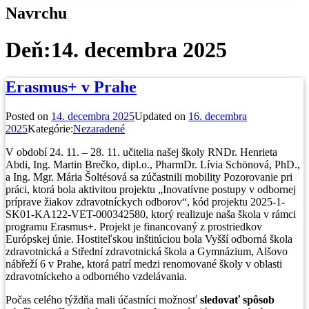
Navrchu
Deň:
14. decembra 2025
Erasmus+ v Prahe
Posted on
14. decembra 2025
Updated on
16. decembra
2025
Kategórie:
Nezaradené
V období 24. 11. – 28. 11. učitelia našej školy RNDr. Henrieta
Abdi, Ing. Martin Brečko, dipl.o., PharmDr. Lívia Schönová, PhD.,
a Ing. Mgr. Mária Šoltésová sa zúčastnili mobility Pozorovanie pri
práci, ktorá bola aktivitou projektu „Inovatívne postupy v odbornej
príprave žiakov zdravotníckych odborov“, kód projektu 2025-1-
SK01-KA122-VET-000342580, ktorý realizuje naša škola v rámci
programu Erasmus+. Projekt je financovaný z prostriedkov
Európskej únie. Hostiteľskou inštitúciou bola Vyšší odborná škola
zdravotnická a Střední zdravotnická škola a Gymnázium, Alšovo
nábřeží 6 v Prahe, ktorá patrí medzi renomované školy v oblasti
zdravotníckeho a odborného vzdelávania.
Počas celého týždňa mali účastníci možnosť
sledovať spôsob