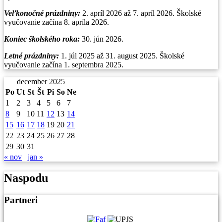
Veľkonočné prázdniny:
2. apríl 2026 až 7. apríl 2026. Školské
vyučovanie začína 8. apríla 2026.
Koniec školského roka:
30. jún 2026.
Letné prázdniny:
1. júl 2025 až 31. august 2025. Školské
vyučovanie začína 1. septembra 2025.
december 2025
Po
Ut
St
Št
Pi
So
Ne
1
2
3
4
5
6
7
8
9
10
11
12
13
14
15
16
17
18
19
20
21
22
23
24
25
26
27
28
29
30
31
« nov
jan »
Naspodu
Partneri