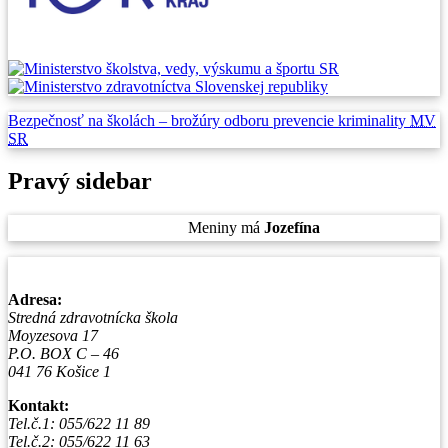
Bezpečnosť na školách –
brožúry odboru prevencie
kriminality
MV
SR
Pravý sidebar
Štvrtok
, 6. August 2026.
Meniny má
Jozefína
, zajtra
Štefánia
.
Adresa:
Stredná zdravotnícka škola
Moyzesova 17
P.O. BOX C – 46
041 76 Košice 1
Kontakt:
Tel.č.1: 055/622 11 89
Tel.č.2: 055/622 11 63