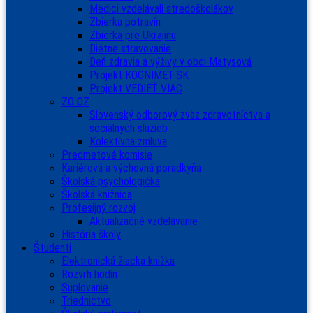
Medici vzdelávali stredoškolákov
Zbierka potravín
Zbierka pre Ukrajinu
Diétne stravovanie
Deň zdravia a výživy v obci Matysová
Projekt KOGNIMET-SK
Projekt VEDIEŤ VIAC
ZO OZ
Slovenský odborový zväz zdravotníctva a
sociálnych služieb
Kolektívna zmluva
Predmetové komisie
Kariérová a výchovná poradkyňa
Školská psychologička
Školská knižnica
Profesijný rozvoj
Aktualizačné vzdelávanie
História školy
Študenti
Elektronická žiacka knižka
Rozvrh hodín
Suplovanie
Triednictvo