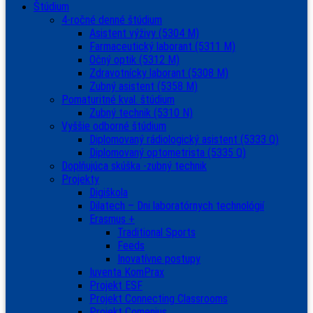
Štúdium
4-ročné denné štúdium
Asistent výživy (5304 M)
Farmaceutický laborant (5311 M)
Očný optik (5312 M)
Zdravotnícky laborant (5308 M)
Zubný asistent (5358 M)
Pomaturitné kval. štúdium
Zubný technik (5310 N)
Vyššie odborné štúdium
Diplomovaný rádiologický asistent (5333 Q)
Diplomovaný optometrista (5335 Q)
Doplňujúca skúška -zubný technik
Projekty
Digiškola
Dilatech – Dni laboratórnych technológií
Erasmus +
Traditional Sports
Feeds
Inovatívne postupy
Iuventa KomPrax
Projekt ESF
Projekt Connecting Classrooms
Projekt Comenius