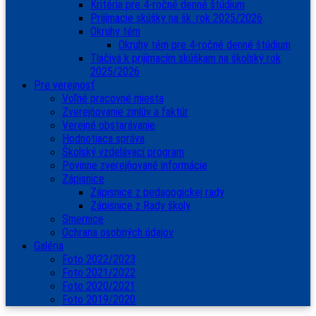
Kritéria pre 4-ročné denné štúdium
Prijímacie skúšky na šk. rok 2025/2026
Okruhy tém
Okruhy tém pre 4-ročné denné štúdium
Tlačivá k prijímacím skúškam na školský rok
2025/2026
Pre verejnosť
Voľné pracovné miesta
Zverejňovanie zmlúv a faktúr
Verejné obstarávanie
Hodnotiaca správa
Školský vzdelávací program
Povinne zverejňované informácie
Zápisnice
Zápisnice z pedagogickej rady
Zápisnice z Rady školy
Smernice
Ochrana osobných údajov
Galéria
Foto 2022/2023
Foto 2021/2022
Foto 2020/2021
Foto 2019/2020