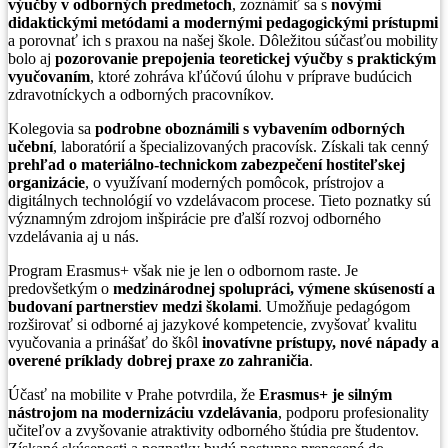
výučby v odborných predmetoch
, zoznámiť sa s
novými
didaktickými metódami a modernými pedagogickými prístupmi
a porovnať ich s praxou na našej škole. Dôležitou súčasťou mobility
bolo aj
pozorovanie prepojenia teoretickej výučby s praktickým
vyučovaním
, ktoré zohráva kľúčovú úlohu v príprave budúcich
zdravotníckych a odborných pracovníkov.
Kolegovia sa
podrobne oboznámili s vybavením odborných
učební
, laboratórií a špecializovaných pracovísk. Získali tak cenný
prehľad o materiálno-technickom zabezpečení hostiteľskej
organizácie
, o využívaní moderných pomôcok, prístrojov a
digitálnych technológií vo vzdelávacom procese. Tieto poznatky sú
významným zdrojom inšpirácie pre ďalší rozvoj odborného
vzdelávania aj u nás.
Program Erasmus+ však nie je len o odbornom raste. Je
predovšetkým o
medzinárodnej spolupráci, výmene skúseností a
budovaní partnerstiev medzi školami
. Umožňuje pedagógom
rozširovať si odborné aj jazykové kompetencie, zvyšovať kvalitu
vyučovania a prinášať do škôl
inovatívne prístupy, nové nápady a
overené príklady dobrej praxe zo zahraničia
.
Účasť na mobilite v Prahe potvrdila, že
Erasmus+ je silným
nástrojom na modernizáciu vzdelávania
, podporu profesionality
učiteľov a zvyšovanie atraktivity odborného štúdia pre študentov.