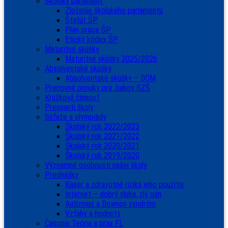
Školský parlament
Zloženie školského parlamentu
Štatút ŠP
Plán práce ŠP
Etický kódex ŠP
Maturitné skúšky
Maturitné skúšky 2025/2026
Absolventské skúšky
Absolventské skúšky – DOM
Pracovné ponuky pre žiakov SZŠ
Krúžková činnosť
Premianti školy
Súťaže a olympiády
Školský rok 2022/2023
Školský rok 2021/2022
Školský rok 2020/2021
Školský rok 2019/2020
Významné osobnosti našej školy
Prednášky
Kaser a zdravotné riziká jeho použitia
Internet – dobrý sluha, zlý pán
Autizmus a Downov syndróm
Vzťahy a hodnoty
Časopis Teória a prax FL