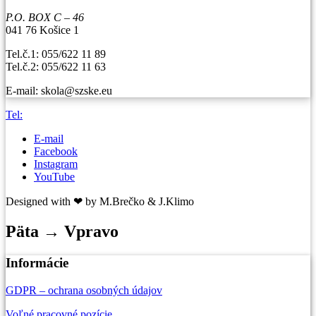
P.O. BOX C – 46
041 76 Košice 1
Tel.č.1: 055/622 11 89
Tel.č.2: 055/622 11 63
E-mail: skola@szske.eu
Tel:
E-mail
Facebook
Instagram
YouTube
Designed with ❤ by M.Brečko & J.Klimo
Päta → Vpravo
Informácie
GDPR – ochrana osobných údajov
Voľné pracovné pozície