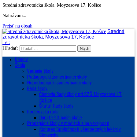
Stredná zdravotnícka škola, Moyzesova 17, Košice
Nahrávam...
Prejsť na obsah
Stredná
zdravotnícka škola, Moyzesova 17, Košice
Tel:
Hľadať:
Domov
Škola
Vedenie školy
Pedagogickí zamestnanci školy
Nepedagogickí zamestnanci školy
Rada školy
Členovia Rady školy pri SZŠ Moyzesova 17,
Košice
Štatút Rady školy
Rodičovská rada
Darujte 2% našej škole
Propagácia školy v médiách a na verejnosti
Kongres Spoločnosti všeobecných lekárov
Slovenska