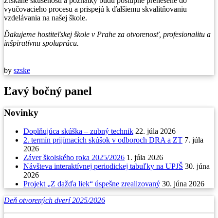
Získané skúsenosti a poznatky budú postupne prenesené do
vyučovacieho procesu a prispejú k ďalšiemu skvalitňovaniu
vzdelávania na našej škole.
Ďakujeme hostiteľskej škole v Prahe za otvorenosť, profesionalitu a
inšpiratívnu spoluprácu.
by
szske
Ľavý bočný panel
Novinky
Doplňujúca skúška – zubný technik
22. júla 2026
2. termín prijímacích skúšok v odboroch DRA a ZT
7. júla
2026
Záver školského roka 2025/2026
1. júla 2026
Návšteva interaktívnej periodickej tabuľky na UPJŠ
30. júna
2026
Projekt „Z dažďa liek“ úspešne zrealizovaný
30. júna 2026
Deň otvorených dverí 2025/2026