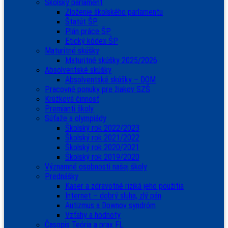
Školský parlament
Zloženie školského parlamentu
Štatút ŠP
Plán práce ŠP
Etický kódex ŠP
Maturitné skúšky
Maturitné skúšky 2025/2026
Absolventské skúšky
Absolventské skúšky – DOM
Pracovné ponuky pre žiakov SZŠ
Krúžková činnosť
Premianti školy
Súťaže a olympiády
Školský rok 2022/2023
Školský rok 2021/2022
Školský rok 2020/2021
Školský rok 2019/2020
Významné osobnosti našej školy
Prednášky
Kaser a zdravotné riziká jeho použitia
Internet – dobrý sluha, zlý pán
Autizmus a Downov syndróm
Vzťahy a hodnoty
Časopis Teória a prax FL