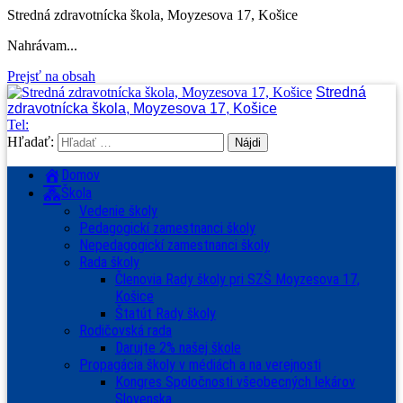
Stredná zdravotnícka škola, Moyzesova 17, Košice
Nahrávam...
Prejsť na obsah
Stredná
zdravotnícka škola, Moyzesova 17, Košice
Tel:
Hľadať:
Domov
Škola
Vedenie školy
Pedagogickí zamestnanci školy
Nepedagogickí zamestnanci školy
Rada školy
Členovia Rady školy pri SZŠ Moyzesova 17,
Košice
Štatút Rady školy
Rodičovská rada
Darujte 2% našej škole
Propagácia školy v médiách a na verejnosti
Kongres Spoločnosti všeobecných lekárov
Slovenska