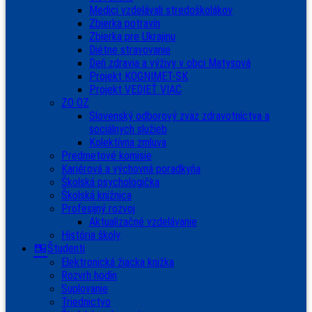
Medici vzdelávali stredoškolákov
Zbierka potravín
Zbierka pre Ukrajinu
Diétne stravovanie
Deň zdravia a výživy v obci Matysová
Projekt KOGNIMET-SK
Projekt VEDIEŤ VIAC
ZO OZ
Slovenský odborový zväz zdravotníctva a
sociálnych služieb
Kolektívna zmluva
Predmetové komisie
Kariérová a výchovná poradkyňa
Školská psychologička
Školská knižnica
Profesijný rozvoj
Aktualizačné vzdelávanie
História školy
Študenti
Elektronická žiacka knižka
Rozvrh hodín
Suplovanie
Triednictvo