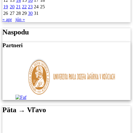
12
13
14
15
16
17
18
19
20
21
22
23
24
25
26
27
28
29
30
31
« apr
jún »
Naspodu
Partneri
Päta → Vľavo