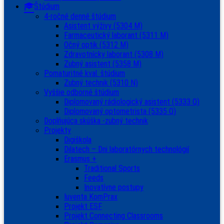
Štúdium
4-ročné denné štúdium
Asistent výživy (5304 M)
Farmaceutický laborant (5311 M)
Očný optik (5312 M)
Zdravotnícky laborant (5308 M)
Zubný asistent (5358 M)
Pomaturitné kval. štúdium
Zubný technik (5310 N)
Vyššie odborné štúdium
Diplomovaný rádiologický asistent (5333 Q)
Diplomovaný optometrista (5335 Q)
Doplňujúca skúška -zubný technik
Projekty
Digiškola
Dilatech – Dni laboratórnych technológií
Erasmus +
Traditional Sports
Feeds
Inovatívne postupy
Iuventa KomPrax
Projekt ESF
Projekt Connecting Classrooms