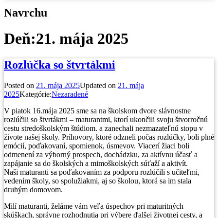
Navrchu
Deň:
21. mája 2025
Rozlúčka so štvrtákmi
Posted on
21. mája 2025
Updated on
21. mája
2025
Kategórie:
Nezaradené
V piatok 16.mája 2025 sme sa na školskom dvore slávnostne
rozlúčili so štvrtákmi – maturantmi, ktorí ukončili svoju štvorročnú
cestu stredoškolským štúdiom. a zanechali nezmazateľnú stopu v
živote našej školy. Príhovory, ktoré odzneli počas rozlúčky, boli plné
emócií, poďakovaní, spomienok, úsmevov. Viacerí žiaci boli
odmenení za výborný prospech, dochádzku, za aktívnu účasť a
zapájanie sa do školských a mimoškolských súťaží a aktivít.
Naši maturanti sa poďakovaním za podporu rozlúčili s učiteľmi,
vedením školy, so spolužiakmi, aj so školou, ktorá sa im stala
druhým domovom.
Milí maturanti, želáme vám veľa úspechov pri maturitných
skúškach, správne rozhodnutia pri výbere ďalšej životnej cesty, a