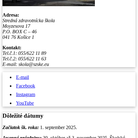
Adresa:
Stredná zdravotnícka škola
Moyzesova 17
P.O. BOX C – 46
041 76 Košice 1
Kontakt:
Tel.č.1: 055/622 11 89
Tel.č.2: 055/622 11 63
E-mail: skola@szske.eu
E-mail
Facebook
Instagram
YouTube
Dôležité dátumy
Začiatok šk. roka:
1. september 2025.
Jesenné prázdniny:
30. október až 3. november 2025. Školské