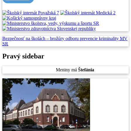
Bezpečnosť na školách –
brožúry odboru prevencie
kriminality
MV
SR
Pravý sidebar
Piatok
, 7. August 2026.
Meniny má
Štefánia
, zajtra
Oskar
.