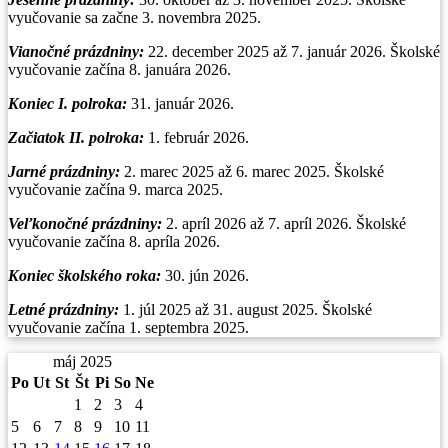
vyučovanie sa začne 3. novembra 2025.
Vianočné prázdniny
:
22. december 2025 až 7. január 2026. Školské
vyučovanie začína 8. januára 2026.
Koniec I. polroka:
31. január 2026.
Začiatok II. polroka:
1. február 2026.
Jarné prázdniny:
2. marec 2025 až 6. marec 2025. Školské
vyučovanie začína 9. marca 2025.
Veľkonočné prázdniny:
2. apríl 2026 až 7. apríl 2026. Školské
vyučovanie začína 8. apríla 2026.
Koniec školského roka:
30. jún 2026.
Letné prázdniny:
1. júl 2025 až 31. august 2025. Školské
vyučovanie začína 1. septembra 2025.
máj 2025
Po
Ut
St
Št
Pi
So
Ne
1
2
3
4
5
6
7
8
9
10
11