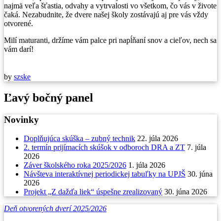
najmä veľa šťastia, odvahy a vytrvalosti vo všetkom, čo vás v živote
čaká. Nezabudnite, že dvere našej školy zostávajú aj pre vás vždy
otvorené.
Milí maturanti, držíme vám palce pri napĺňaní snov a cieľov, nech sa
vám darí!
by
szske
Ľavý bočný panel
Novinky
Doplňujúca skúška – zubný technik
22. júla 2026
2. termín prijímacích skúšok v odboroch DRA a ZT
7. júla
2026
Záver školského roka 2025/2026
1. júla 2026
Návšteva interaktívnej periodickej tabuľky na UPJŠ
30. júna
2026
Projekt „Z dažďa liek“ úspešne zrealizovaný
30. júna 2026
Deň otvorených dverí 2025/2026