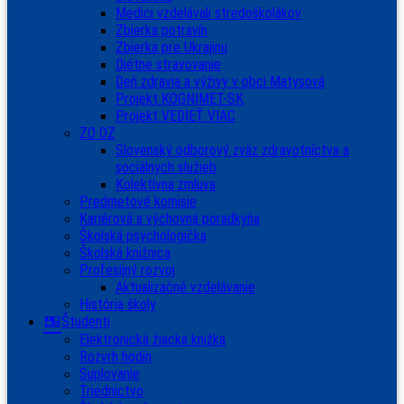
Medici vzdelávali stredoškolákov
Zbierka potravín
Zbierka pre Ukrajinu
Diétne stravovanie
Deň zdravia a výživy v obci Matysová
Projekt KOGNIMET-SK
Projekt VEDIEŤ VIAC
ZO OZ
Slovenský odborový zväz zdravotníctva a
sociálnych služieb
Kolektívna zmluva
Predmetové komisie
Kariérová a výchovná poradkyňa
Školská psychologička
Školská knižnica
Profesijný rozvoj
Aktualizačné vzdelávanie
História školy
Študenti
Elektronická žiacka knižka
Rozvrh hodín
Suplovanie
Triednictvo