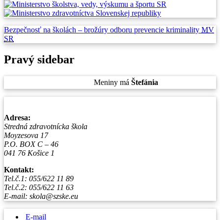
Bezpečnosť na školách –
brožúry odboru prevencie
kriminality
MV
SR
Pravý sidebar
Piatok
, 7. August 2026.
Meniny má
Štefánia
, zajtra
Oskar
.
Adresa:
Stredná zdravotnícka škola
Moyzesova 17
P.O. BOX C – 46
041 76 Košice 1
Kontakt:
Tel.č.1: 055/622 11 89
Tel.č.2: 055/622 11 63
E-mail: skola@szske.eu
E-mail