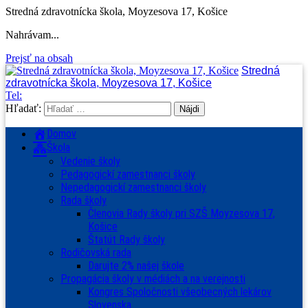
Stredná zdravotnícka škola, Moyzesova 17, Košice
Nahrávam...
Prejsť na obsah
Stredná
zdravotnícka škola, Moyzesova 17, Košice
Tel:
Hľadať:
Domov
Škola
Vedenie školy
Pedagogickí zamestnanci školy
Nepedagogickí zamestnanci školy
Rada školy
Členovia Rady školy pri SZŠ Moyzesova 17,
Košice
Štatút Rady školy
Rodičovská rada
Darujte 2% našej škole
Propagácia školy v médiách a na verejnosti
Kongres Spoločnosti všeobecných lekárov
Slovenska