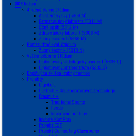
Štúdium
4-ročné denné štúdium
Asistent výživy (5304 M)
Farmaceutický laborant (5311 M)
Očný optik (5312 M)
Zdravotnícky laborant (5308 M)
Zubný asistent (5358 M)
Pomaturitné kval. štúdium
Zubný technik (5310 N)
Vyššie odborné štúdium
Diplomovaný rádiologický asistent (5333 Q)
Diplomovaný optometrista (5335 Q)
Doplňujúca skúška -zubný technik
Projekty
Digiškola
Dilatech – Dni laboratórnych technológií
Erasmus +
Traditional Sports
Feeds
Inovatívne postupy
Iuventa KomPrax
Projekt ESF
Projekt Connecting Classrooms