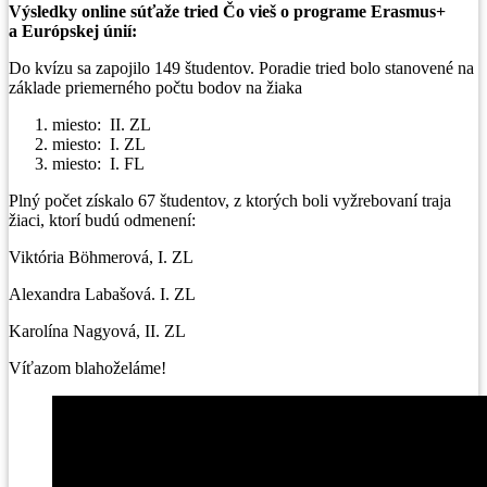
Výsledky online súťaže tried Čo vieš o programe Erasmus+
a Európskej únií:
Do kvízu sa zapojilo 149 študentov. Poradie tried bolo stanovené na
základe priemerného počtu bodov na žiaka
miesto: II. ZL
miesto: I. ZL
miesto: I. FL
Plný počet získalo 67 študentov, z ktorých boli vyžrebovaní traja
žiaci, ktorí budú odmenení:
Viktória Böhmerová, I. ZL
Alexandra Labašová. I. ZL
Karolína Nagyová, II. ZL
Víťazom blahoželáme!