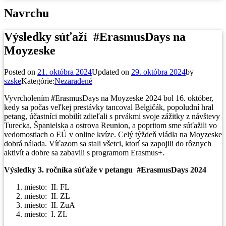
Navrchu
Výsledky súťaží #ErasmusDays na
Moyzeske
Posted on
21. októbra 2024
Updated on
29. októbra 2024
by
szske
Kategórie:
Nezaradené
Vyvrcholením
#
ErasmusDays na Moyzeske 2024 bol 16. október,
kedy sa počas veľkej prestávky tancoval Belgičák, popoludní hral
petang, účastníci mobilít zdieľali s prvákmi svoje zážitky z návštevy
Turecka, Španielska a ostrova Reunion, a popritom sme súťažili vo
vedomostiach o EÚ v online kvíze. Celý týždeň vládla na Moyzeske
dobrá nálada. Víťazom sa stali všetci, ktorí sa zapojili do rôznych
aktivít a dobre sa zabavili s programom Erasmus+.
Výsledky 3. ročníka súťaže v petangu
#
ErasmusDays 2024
miesto: II. FL
miesto: II. ZL
miesto: II. ZuA
miesto: I. ZL