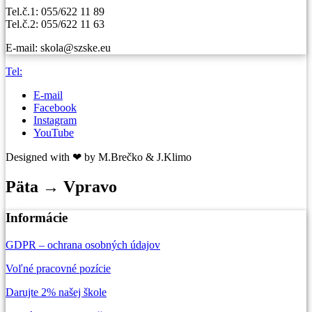
Tel.č.1: 055/622 11 89
Tel.č.2: 055/622 11 63
E-mail: skola@szske.eu
Tel:
E-mail
Facebook
Instagram
YouTube
Designed with ❤ by M.Brečko & J.Klimo
Päta → Vpravo
Informácie
GDPR – ochrana osobných údajov
Voľné pracovné pozície
Darujte 2% našej škole