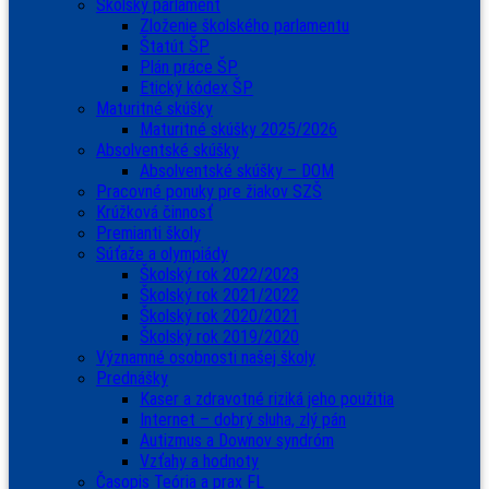
Školský parlament
Zloženie školského parlamentu
Štatút ŠP
Plán práce ŠP
Etický kódex ŠP
Maturitné skúšky
Maturitné skúšky 2025/2026
Absolventské skúšky
Absolventské skúšky – DOM
Pracovné ponuky pre žiakov SZŠ
Krúžková činnosť
Premianti školy
Súťaže a olympiády
Školský rok 2022/2023
Školský rok 2021/2022
Školský rok 2020/2021
Školský rok 2019/2020
Významné osobnosti našej školy
Prednášky
Kaser a zdravotné riziká jeho použitia
Internet – dobrý sluha, zlý pán
Autizmus a Downov syndróm
Vzťahy a hodnoty
Časopis Teória a prax FL