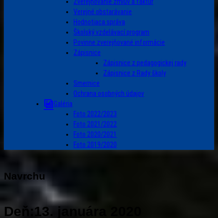
Zverejňovanie zmlúv a faktúr
Verejné obstarávanie
Hodnotiaca správa
Školský vzdelávací program
Povinne zverejňované informácie
Zápisnice
Zápisnice z pedagogickej rady
Zápisnice z Rady školy
Smernice
Ochrana osobných údajov
Galéria
Foto 2022/2023
Foto 2021/2022
Foto 2020/2021
Foto 2019/2020
Navrchu
Deň:
13. januára 2020