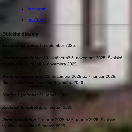
Instagram
YouTube
Dôležité dátumy
Začiatok šk. roka:
1. september 2025.
Jesenné prázdniny:
30. október až 3. november 2025. Školské
vyučovanie sa začne 3. novembra 2025.
Vianočné prázdniny
:
22. december 2025 až 7. január 2026.
Školské vyučovanie začína 8. januára 2026.
Koniec I. polroka:
31. január 2026.
Začiatok II. polroka:
1. február 2026.
Jarné prázdniny:
2. marec 2025 až 6. marec 2025. Školské
vyučovanie začína 9. marca 2025.