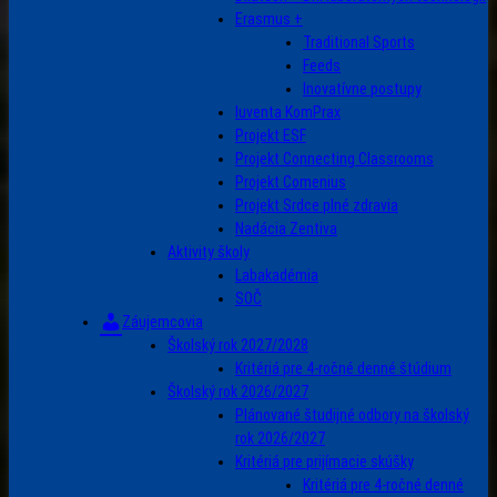
Erasmus +
Traditional Sports
Feeds
Inovatívne postupy
Iuventa KomPrax
Projekt ESF
Projekt Connecting Classrooms
Projekt Comenius
Projekt Srdce plné zdravia
Nadácia Zentiva
Aktivity školy
Labakadémia
SOČ
Záujemcovia
Školský rok 2027/2028
Kritériá pre 4-ročné denné štúdium
Školský rok 2026/2027
Plánované študijné odbory na školský
rok 2026/2027
Kritériá pre prijímacie skúšky
Kritériá pre 4-ročné denné