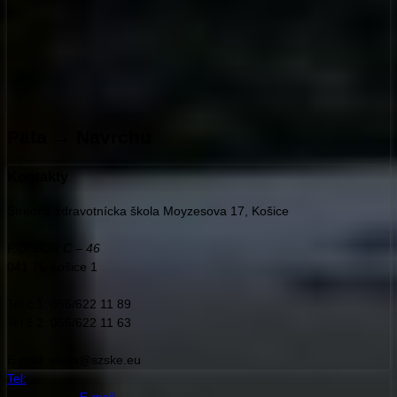
Päta → Navrchu
Kontakty
Stredná zdravotnícka škola Moyzesova 17, Košice
P.O. BOX C – 46
041 76 Košice 1
Tel.č.1: 055/622 11 89
Tel.č.2: 055/622 11 63
E-mail: skola@szske.eu
Tel:
E-mail