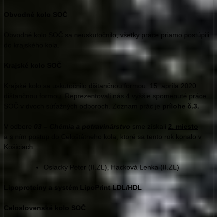
Obvodné kolo SOČ
Obvodné kolo SOČ sa neuskutočnilo, všetky práce priamo postúpili
do krajského kola.
Krajské kolo SOČ
Krajské kolo sa uskutočnilo dištančnou formou. 15. apríla 2020
dištančnou formou. Reprezentovali nás 4 vyššie spomenuté práce
SOČ v dvoch súťažných odboroch. Zoznam prác je
prílohe č.3.
V odbore
03 – Chémia a potravinárstvo
sme získali
2. miesto
a s ním postup do Celoštátneho kola, ktoré sa tento rok konalo v
Košiciach:
Oslacký Peter (II.ZL), Hacková Lenka (II.ZL)
Lipoproteíny a systém LipoPrint LDL/HDL
Celoslovenské kolo SOČ