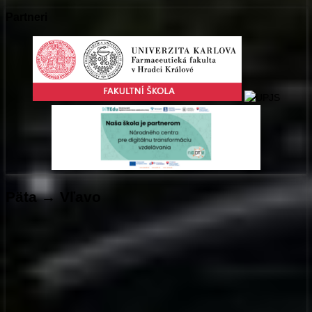
Partneri
Päta → Vľavo