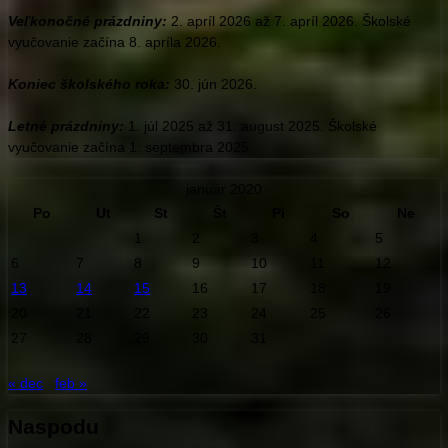
Veľkonočné prázdniny:
2. apríl 2026 až 7. apríl 2026. Školské
vyučovanie začína 8. apríla 2026.
Koniec školského roka:
30. jún 2026.
Letné prázdniny:
1. júl 2025 až 31. august 2025. Školské
vyučovanie začína 1. septembra 2025.
január 2020
Po
Ut
St
Št
Pi
So
Ne
1
2
3
4
5
6
7
8
9
10
11
12
13
14
15
16
17
18
19
20
21
22
23
24
25
26
27
28
29
30
31
« dec
feb »
Naspodu