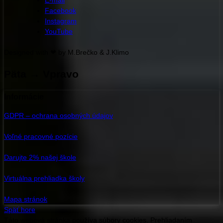
Facebook
Instagram
YouTube
Designed with ❤ by M.Brečko & J.Klimo
Päta → Vpravo
Informácie
GDPR – ochrana osobných údajov
Voľné pracovné pozície
Darujte 2% našej škole
Virtuálna prehliadka školy
Mapa stránok
Späť hore
Táto webová stránka používa súbory cookies. Prehliadaním