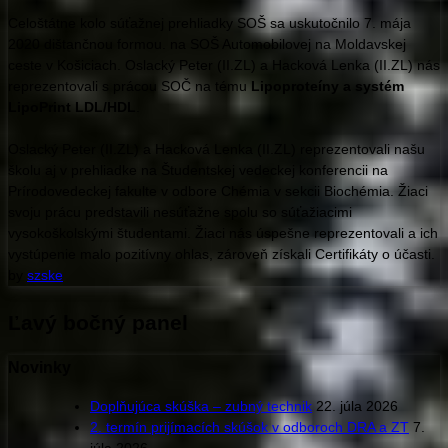
Celoštátne kolo súťažnej prehliadky SOŠ sa uskutočnilo 7. mája
2020 dištančnou formou. na SOŠ Automobilovej na Moldavskej
ceste v Košiciach. Oslacký Peter (II.ZL) a Hacková Lenka (II.ZL) nás
reprezentovali s prácou SOČ na tému
Lipoproteíny a systém
LipoPrint LDL/HDL
.
Oslacký Peter (II.ZL) a Hacková Lenka (II.ZL) reprezentovali našu
školu aj v prehliadke na Študentskej vedeckej konferencii na
Prírodovedeckej fakulte v odbore Chémia v sekcii Biochémia. Žiaci
svoju prácu predstavili nesúťažne spolu so súťažiacimi
vysokoškolskými študentami. Žiaci nás úspešne reprezentovali a ich
vystúpenie malo pozitívny ohlas, zároveň získali Certifikáty o účasti.
by
szske
Ľavý bočný panel
Novinky
Doplňujúca skúška – zubný technik
22. júla 2026
2. termín prijímacích skúšok v odboroch DRA a ZT
7.
júla 2026