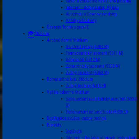
Kaser a zdravotné riziká jeho použitia
Internet – dobrý sluha, zlý pán
Autizmus a Downov syndróm
Vzťahy a hodnoty
Časopis Teória a prax FL
Štúdium
4-ročné denné štúdium
Asistent výživy (5304 M)
Farmaceutický laborant (5311 M)
Očný optik (5312 M)
Zdravotnícky laborant (5308 M)
Zubný asistent (5358 M)
Pomaturitné kval. štúdium
Zubný technik (5310 N)
Vyššie odborné štúdium
Diplomovaný rádiologický asistent (5333
Q)
Diplomovaný optometrista (5335 Q)
Doplňujúca skúška -zubný technik
Projekty
Digiškola
Dilatech – Dni laboratórnych technológií