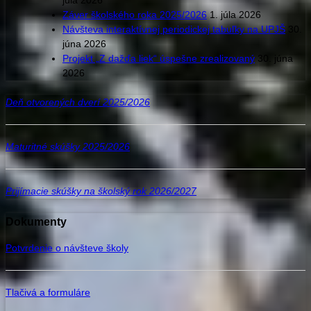
Záver školského roka 2025/2026
1. júla 2026
Návšteva interaktívnej periodickej tabuľky na UPJŠ
30.
júna 2026
Projekt „Z dažďa liek“ úspešne zrealizovaný
30. júna
2026
Deň otvorených dverí 2025/2026
Maturitné skúšky 2025/2026
Prijímacie skúšky na školský rok 2026/2027
Dokumenty
Potvrdenie o návšteve školy
Tlačivá a formuláre