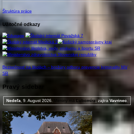
Štruktúra práce
Užitočné odkazy
Bezpečnosť na školách –
brožúry odboru prevencie
kriminality
MV
SR
Pravý sidebar
Nedeľa
, 9. August 2026.
Meniny má
Ľubomíra
, zajtra
Vavrinec
.