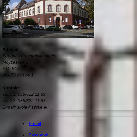
Adresa:
Stredná zdravotnícka škola
Moyzesova 17
P.O. BOX C – 46
041 76 Košice 1
Kontakt:
Tel.č.1: 055/622 11 89
Tel.č.2: 055/622 11 63
E-mail: skola@szske.eu
E-mail
Facebook