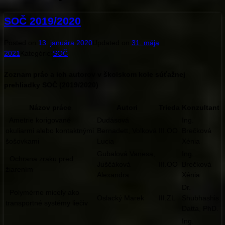
SOČ 2019/2020
Posted on
13. januára 2020
Updated on
31. mája
2021
Kategórie:
SOČ
Zoznam prác a ich autorov v školskom kole súťažnej
prehliadky SOČ (2019/2020)
Názov práce
Autori
Trieda
Konzultant
Ametrie korigované
Dudásová
Ing.
okuliarmi alebo kontaktnými
Bernadett, Volková
III.OO
Brečková
šošovkami
Lucia
Xénia
Gubalová Vanesa,
Ing.
Ochrana zraku pred
Juščáková
III.OO
Brečková
žiarením
Alexandra
Xénia
Dr.
Polymérne micely ako
Oslacký Marek
III.ZL
Shubhashis
transportné systémy liečiv
Datta, PhD.
Ing.