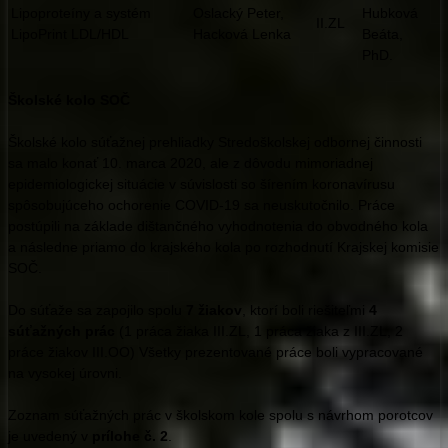
Lipoproteíny a systém
Oslacký Peter,
Hubková
II.ZL
LipoPrint LDL/HDL
Hacková Lenka
Beáta,
PhD.
Školské kolo SOČ
Školské kolo súťažnej prehliadky Stredoškolskej odbornej činnosti
sa malo konať 10. marca 2020, ale z dôvodu mimoriadnej
epidemiologickej situácie v súvislosti so šírením koronavírusu
spôsobujúceho ochorenie COVID-19 sa neuskutočnilo. Práce
postúpili na základe dištančného vyhodnotenia do obvodného kola
a následne priamo do krajského kola po rozhodnutí Krajskej komisie
SOČ.
Do súťaže sa zapojilo spolu
7 žiakov
, ktorí boli riešiteľmi
4
súťažných prác
(1 práca žiaka III.ZL, 1 práca žiaka z III.ZL, 2
práce žiakov III.OO) Všetky prezentované práce boli vypracované
na vysokej úrovni.
Zoznam súťažných prác v školskom kole spolu s návrhom porotcov
je uvedený v
prílohe č. 2
.