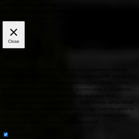
webovej stránky vyjadrujete súhlas s ich používaním.
Nastavenia cookies
ROZUMIEM
Nastavenie súkromia & cookies
Close
Privacy Overview
This website uses cookies to improve your experience while you
navigate through the website. Out of these cookies, the cookies that
are categorized as necessary are stored on your browser as they
are essential for the working of basic functionalities of the website.
We also use third-party cookies that help us analyze and
understand how you use this website. These cookies will be stored
in your browser only with your consent. You also have the option to
opt-out of these cookies. But opting out of some of these cookies
may have an effect on your browsing experience.
Necessary
Necessary