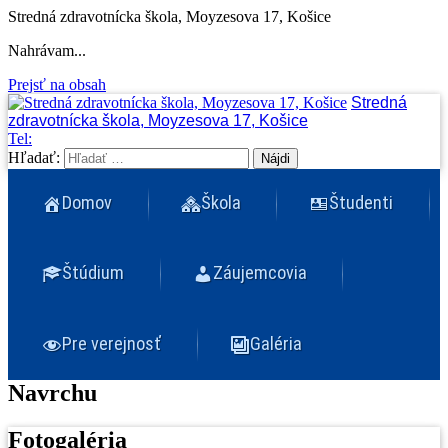
Stredná zdravotnícka škola, Moyzesova 17, Košice
Nahrávam...
Prejsť na obsah
Stredná
zdravotnícka škola, Moyzesova 17, Košice
Tel:
Hľadať:
Domov
Škola
Študenti
Štúdium
Záujemcovia
Pre verejnosť
Galéria
Navrchu
Fotogaléria