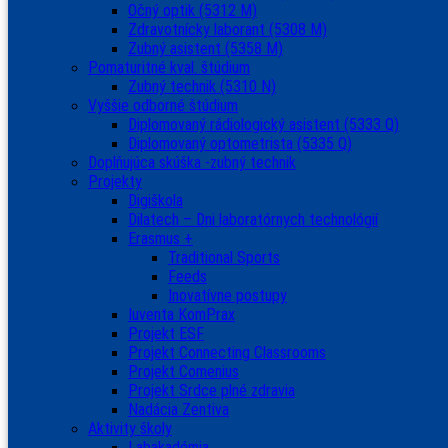
Očný optik (5312 M)
Zdravotnícky laborant (5308 M)
Zubný asistent (5358 M)
Pomaturitné kval. štúdium
Zubný technik (5310 N)
Vyššie odborné štúdium
Diplomovaný rádiologický asistent (5333 Q)
Diplomovaný optometrista (5335 Q)
Doplňujúca skúška -zubný technik
Projekty
Digiškola
Dilatech – Dni laboratórnych technológií
Erasmus +
Traditional Sports
Feeds
Inovatívne postupy
Iuventa KomPrax
Projekt ESF
Projekt Connecting Classrooms
Projekt Comenius
Projekt Srdce plné zdravia
Nadácia Zentiva
Aktivity školy
Labakadémia