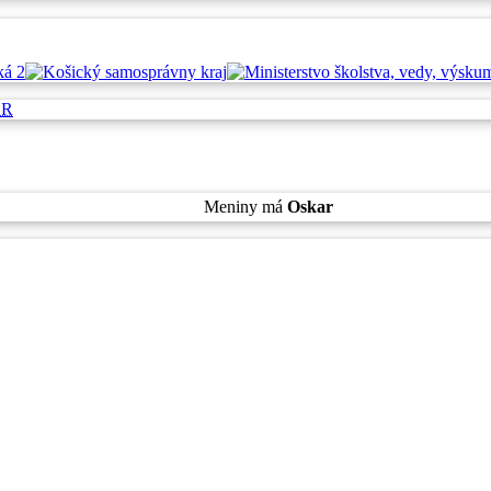
SR
Sobota
, 8. August 2026.
Meniny má
Oskar
, zajtra
Ľubomíra
.