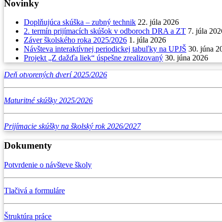
Novinky
Doplňujúca skúška – zubný technik
22. júla 2026
2. termín prijímacích skúšok v odboroch DRA a ZT
7. júla 202
Záver školského roka 2025/2026
1. júla 2026
Návšteva interaktívnej periodickej tabuľky na UPJŠ
30. júna 2
Projekt „Z dažďa liek“ úspešne zrealizovaný
30. júna 2026
Deň otvorených dverí 2025/2026
Maturitné skúšky 2025/2026
Prijímacie skúšky na školský rok 2026/2027
Dokumenty
Potvrdenie o návšteve školy
Tlačivá a formuláre
Štruktúra práce