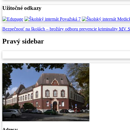
Užitočné odkazy
Bezpečnosť na školách –
brožúry odboru prevencie
kriminality
MV 
Pravý sidebar
Adresa: