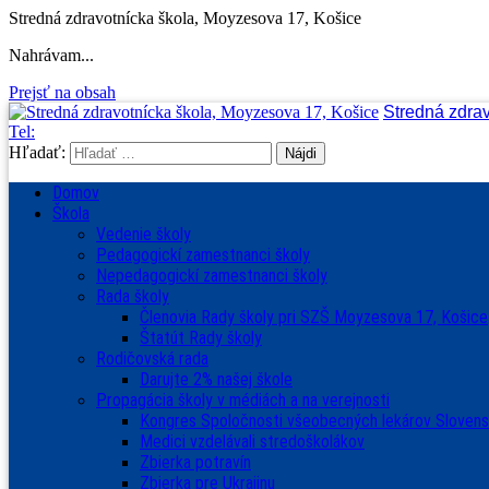
Stredná zdravotnícka škola, Moyzesova 17, Košice
Nahrávam...
Prejsť na obsah
Stredná zdra
Tel:
Hľadať:
Domov
Škola
Vedenie školy
Pedagogickí zamestnanci školy
Nepedagogickí zamestnanci školy
Rada školy
Členovia Rady školy pri SZŠ Moyzesova 17, Košice
Štatút Rady školy
Rodičovská rada
Darujte 2% našej škole
Propagácia školy v médiách a na verejnosti
Kongres Spoločnosti všeobecných lekárov Sloven
Medici vzdelávali stredoškolákov
Zbierka potravín
Zbierka pre Ukrajinu