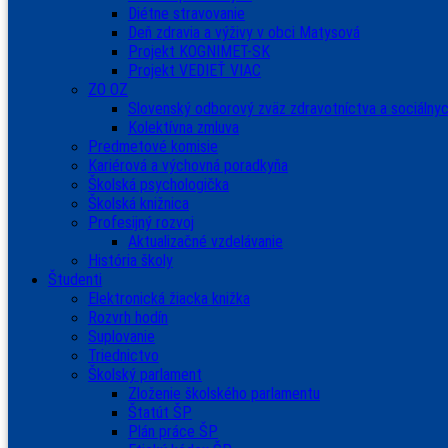
Diétne stravovanie
Deň zdravia a výživy v obci Matysová
Projekt KOGNIMET-SK
Projekt VEDIEŤ VIAC
ZO OZ
Slovenský odborový zväz zdravotníctva a sociálnyc
Kolektívna zmluva
Predmetové komisie
Kariérová a výchovná poradkyňa
Školská psychologička
Školská knižnica
Profesijný rozvoj
Aktualizačné vzdelávanie
História školy
Študenti
Elektronická žiacka knižka
Rozvrh hodín
Suplovanie
Triednictvo
Školský parlament
Zloženie školského parlamentu
Štatút ŠP
Plán práce ŠP