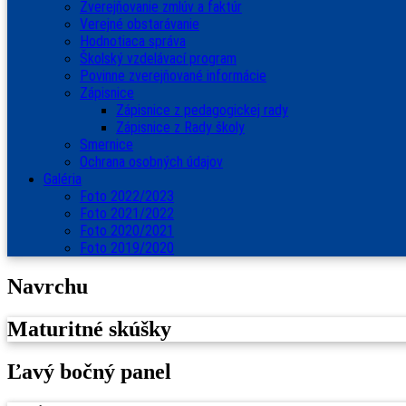
Zverejňovanie zmlúv a faktúr
Verejné obstarávanie
Hodnotiaca správa
Školský vzdelávací program
Povinne zverejňované informácie
Zápisnice
Zápisnice z pedagogickej rady
Zápisnice z Rady školy
Smernice
Ochrana osobných údajov
Galéria
Foto 2022/2023
Foto 2021/2022
Foto 2020/2021
Foto 2019/2020
Navrchu
Maturitné skúšky
Ľavý bočný panel