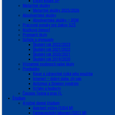
Etický kódex ŠP
Maturitné skúšky
Maturitné skúšky 2025/2026
Absolventské skúšky
Absolventské skúšky – DOM
Pracovné ponuky pre žiakov SZŠ
Krúžková činnosť
Premianti školy
Súťaže a olympiády
Školský rok 2022/2023
Školský rok 2021/2022
Školský rok 2020/2021
Školský rok 2019/2020
Významné osobnosti našej školy
Prednášky
Kaser a zdravotné riziká jeho použitia
Internet – dobrý sluha, zlý pán
Autizmus a Downov syndróm
Vzťahy a hodnoty
Časopis Teória a prax FL
Štúdium
4-ročné denné štúdium
Asistent výživy (5304 M)
Farmaceutický laborant (5311 M)